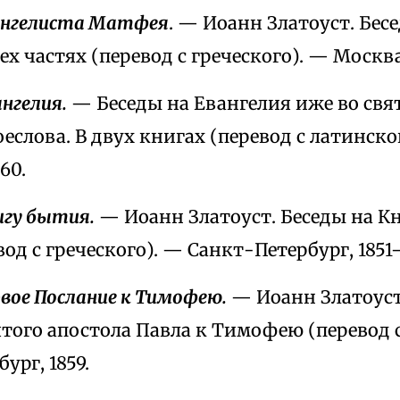
вангелиста Матфея
. — Иоанн Златоуст. Бес
ех частях (перевод с греческого). — Москва
ангелия.
— Беседы на Евангелия иже во свя
еслова. В двух книгах (перевод с латинско
60.
игу бытия.
— Иоанн Златоуст. Беседы на Кн
вод с греческого). — Санкт-Петербург, 1851–
рвое Послание к Тимофею.
— Иоанн Златоуст.
того апостола Павла к Тимофею (перевод с
ург, 1859.