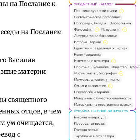
ды на Послание к
ПРЕДМЕТНЫЙ КАТАЛОГ
Практика духовной жизни
Систематическое богословие
Проповеди, беседы
Апологетика
Философия
Патрология
еседы на Послание
Литургическое богословие
.
История Церкви
Единство и разделения христиан
Религиоведение
го Василия
Искусство и культура
Политика. Экономика. Общество. Публи
азные материи
Жития святых, биографии
Мемуары, дневники, письма
Семья и воспитание
Психология и терапия
ны священного
Материалы о благотворительности
Материалы на иностранных языках
енных отцов, в чем
ХУДОЖЕСТВЕННАЯ ЛИТЕРАТУРА
Русская литература
м ум очищается,
Переводная поэзия
Русская поэзия
евод с
Зарубежная литература