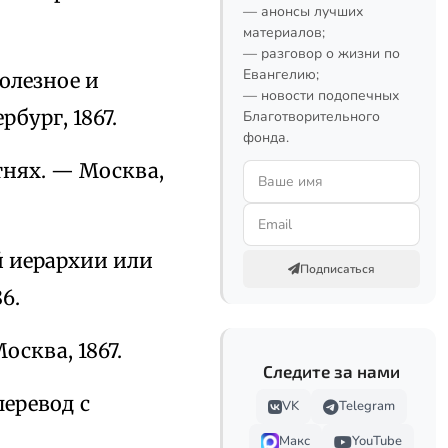
— анонсы лучших
материалов;
— разговор о жизни по
Евангелию;
олезное и
— новости подопечных
бург, 1867.
Благотворительного
фонда.
тнях. — Москва,
й иерархии или
Подписаться
6.
сква, 1867.
Следите за нами
еревод с
VK
Telegram
Макс
YouTube