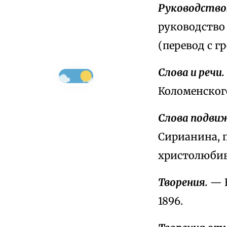
Руководство
руководство
(перевод с гр
Слова и речи.
Коломенского
Слова подвиж
Сирианина, 
христолюбив
Творения.
— Е
1896.