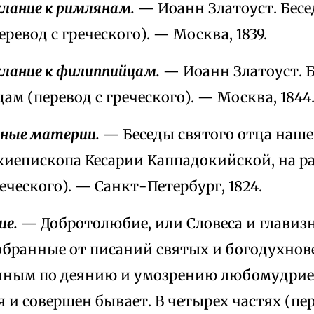
слание к римлянам.
— Иоанн Златоуст. Бесе
ревод с греческого). — Москва, 1839.
слание к филиппийцам.
— Иоанн Златоуст. Б
м (перевод с греческого). — Москва, 1844
зные материи.
— Беседы святого отца наше
рхиепископа Кесарии Каппадокийской, на р
реческого). — Санкт-Петербург, 1824.
ие.
— Добротолюбие, или Словеса и главиз
обранные от писаний святых и богодухнов
нным по деянию и умозрению любомудрие
 и совершен бывает. В четырех частях (пер