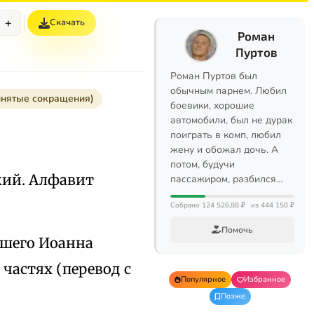
+
Скачать
Роман
Пуртов
Роман Пуртов был
обычным парнем. Любил
инятые сокращения)
боевики, хорошие
автомобили, был не дурак
поиграть в комп, любил
жену и обожал дочь. А
потом, будучи
кий. Алфавит
пассажиром, разбился…
Собрано 124 526,88 ₽
из 444 150 ₽
Помочь
ашего Иоанна
частях (перевод с
Популярное
Избранное
Позже