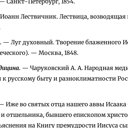
 — Санкт-Петербург, 1854.
Иоанн Лествичник. Лествица, возводящая 
.
.
— Луг духовный. Творение блаженного И
реческого). — Москва, 1848.
дицина.
— Чаруковский А. А. Народная мед
 к русскому быту и разноклиматности Рос
 Иже во святых отца нашего аввы Исаака
и отшельника, бывшего епископом христо
ъяснения на Книгу премудрости Иисуса сы