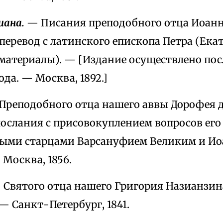
иана.
— Писания преподобного отца Иоанн
еревод с латинского епископа Петра (Ека
материалы). — [Издание осуществлено по
ода. — Москва, 1892.]
Преподобного отца нашего аввы Дорофея 
ослания с присовокуплением вопросов его
тыми старцами Варсануфием Великим и И
Москва, 1856.
— Святого отца нашего Григория Назианзина
— Санкт-Петербург, 1841.