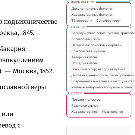
ФИЛЬМЫ И ТВ
Документальные фильмы
Художественные фильмы
о подвижничестве
ТВ-передачи
Семейное кино
МУЗЫКА
сква, 1845.
Богослужебное пение Русской Правосл
Колокольный звон
Песнопения поместных церквей
Макария
Классическая музыка
Авторская песня
совокуплением
Эстрадная песня
Этно, фольклор, народная музыка
. — Москва, 1852.
Духовные канты, стихи, песни, романсы
Современная вокальная и инструментал
ославной веры
Учебные материалы по музыке и пению
ДЕТЯМ
Просветительское
Развлекательное
Художественное
Музыкальное
 или
евод с