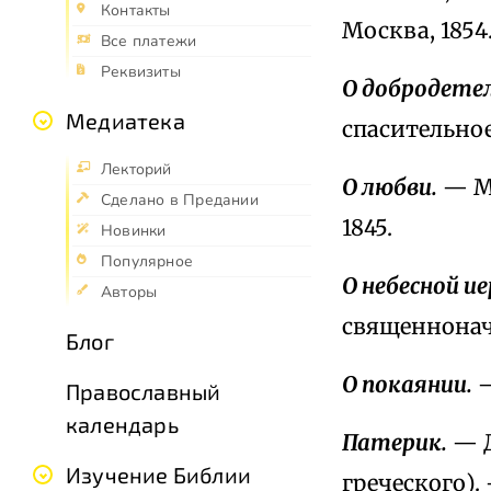
Контакты
Москва, 1854
Все платежи
Реквизиты
О добродетел
Медиатека
спасительное
Лекторий
О любви.
— Ма
Сделано в Предании
1845.
Новинки
Популярное
О небесной ие
Авторы
священнонача
Блог
О покаянии.
—
Православный
календарь
Патерик.
— Д
Изучение Библии
греческого).