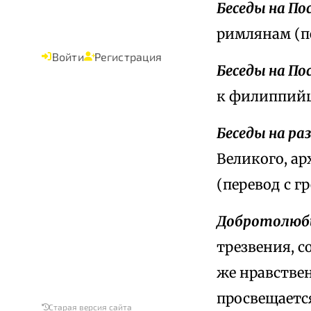
Беседы на По
римлянам (пе
Войти
Регистрация
Беседы на По
к филиппийца
Беседы на ра
Великого, а
(перевод с г
Добротолюб
трезвения, с
же нравстве
просвещается
Старая версия сайта