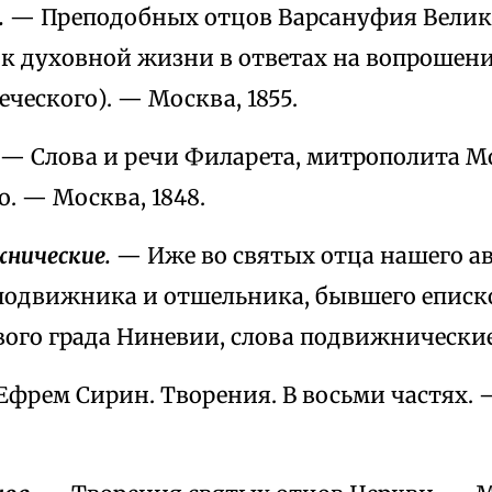
.
— Преподобных отцов Варсануфия Велик
 к духовной жизни в ответах на вопрошен
еческого). — Москва, 1855.
— Слова и речи Филарета, митрополита М
. — Москва, 1848.
нические.
— Иже во святых отца нашего а
подвижника и отшельника, бывшего епис
ого града Ниневии, слова подвижнические.
фрем Сирин. Творения. В восьми частях. 