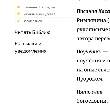
Колледж Наследие
Писания Касс
Библия в искусстве
Римлянина (п
Записаться
рукописные 
Читать Библию
автора перев
Рассылки и
уведомления
Поучения.
— 
поучения и п
на оные свя
Пророком. — 
Пять слов
. 
богословии. 