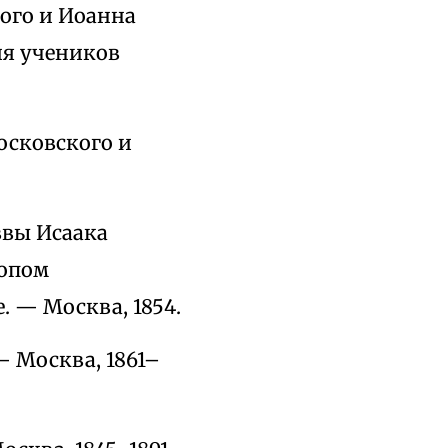
ого и Иоанна
ия учеников
осковского и
ввы Исаака
копом
 — Москва, 1854.
— Москва, 1861–