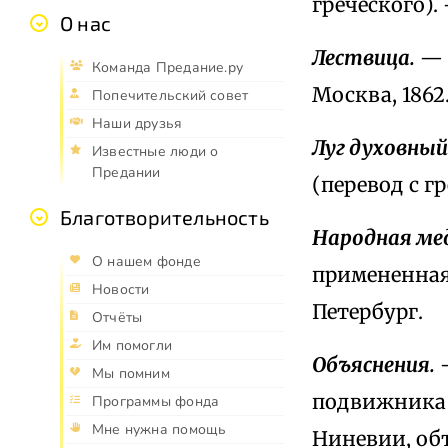
греческого).
О нас
Лествица.
— 
Команда Предание.ру
Москва, 1862
Попечительский совет
Наши друзья
Луг духовный
Известные люди о
Предании
(перевод с г
Благотворительность
Народная ме
О нашем фонде
примененная
Новости
Петербург.
Отчёты
Им помогли
Объяснения.
—
Мы помним
подвижника 
Программы фонда
Мне нужна помощь
Ниневии, об