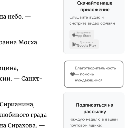
Скачайте наше
приложение
на небо. —
Слушайте аудио и
смотрите видео офлайн
Загрузите в
App Store
оанна Мосха
Доступно в
Google Play
ицина,
Благотворительность
— помочь
сии. — Санкт-
нуждающимся
 Сирианина,
Подписаться на
рассылку
любивого града
Каждую неделю в вашем
на Сирахова. —
почтовом ящике: