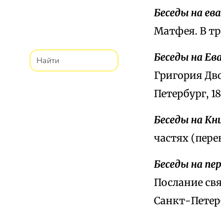
Беседы на е
Матфея. В тр
Беседы на Ев
Григория Дво
Петербург, 18
Беседы на Кн
частях (пере
Беседы на пе
Послание свя
Санкт-Петерб