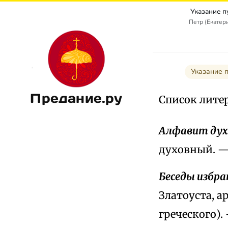
Указание п
Петр (Екатер
Указание п
Предание.ру
Список лите
Алфавит ду
духовный. —
Беседы избра
Златоуста, а
греческого). 