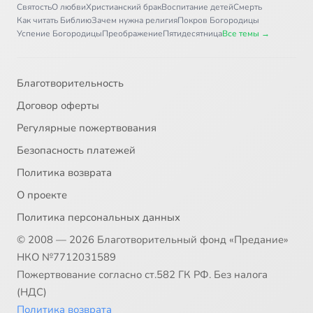
Святость
О любви
Христианский брак
Воспитание детей
Смерть
Как читать Библию
Зачем нужна религия
Покров Богородицы
Успение Богородицы
Преображение
Пятидесятница
Все темы →
Благотворительность
Договор оферты
Регулярные пожертвования
Безопасность платежей
Политика возврата
О проекте
Политика персональных данных
© 2008 — 2026 Благотворительный фонд «Предание»
НКО №7712031589
Пожертвование согласно ст.582 ГК РФ. Без налога
(НДС)
Политика возврата