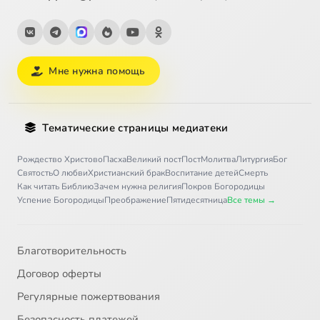
Мне нужна помощь
Тематические страницы медиатеки
Рождество Христово
Пасха
Великий пост
Пост
Молитва
Литургия
Бог
Святость
О любви
Христианский брак
Воспитание детей
Смерть
Как читать Библию
Зачем нужна религия
Покров Богородицы
Успение Богородицы
Преображение
Пятидесятница
Все темы →
Благотворительность
Договор оферты
Регулярные пожертвования
Безопасность платежей