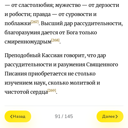
— от сластолюбия; мужество — от дерзости
и робости; правда — от суровости и
[267]
поблажки
. Высший дар рассудительности,
благоразумия дается от Бога только
[268]
смиренномудрым
.
Преподобный Кассиан говорит, что дар
рассудительности и разумения Священного
Писания приобретается не столько
изучением наук, сколько молитвой и
[269]
чистотой сердца
.
91 / 145
Назад
Далее