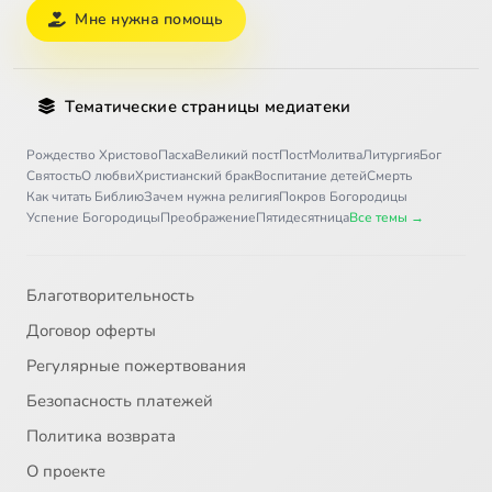
Мне нужна помощь
Тематические страницы медиатеки
Рождество Христово
Пасха
Великий пост
Пост
Молитва
Литургия
Бог
Святость
О любви
Христианский брак
Воспитание детей
Смерть
Как читать Библию
Зачем нужна религия
Покров Богородицы
Успение Богородицы
Преображение
Пятидесятница
Все темы →
Благотворительность
Договор оферты
Регулярные пожертвования
Безопасность платежей
Политика возврата
О проекте