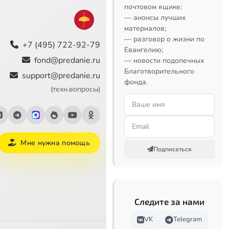
почтовом ящике:
— анонсы лучших
материалов;
— разговор о жизни по
+7 (495) 722-92-79
Евангелию;
fond@predanie.ru
— новости подопечных
Благотворительного
support@predanie.ru
фонда.
(техн.вопросы)
Мне нужна помощь
Подписаться
Следите за нами
VK
Telegram