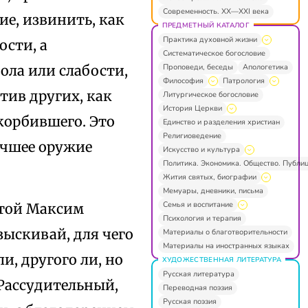
Современность. XX—XXI века
е, извинить, как
ПРЕДМЕТНЫЙ КАТАЛОГ
Практика духовной жизни
ости, а
Систематическое богословие
Проповеди, беседы
Апологетика
ола или слабости,
Философия
Патрология
тив других, как
Литургическое богословие
История Церкви
скорбившего. Это
Единство и разделения христиан
Религиоведение
учшее оружие
Искусство и культура
Политика. Экономика. Общество. Публи
Жития святых, биографии
Мемуары, дневники, письма
Семья и воспитание
ятой Максим
Психология и терапия
зыскивай, для чего
Материалы о благотворительности
Материалы на иностранных языках
и, другого ли, но
ХУДОЖЕСТВЕННАЯ ЛИТЕРАТУРА
Русская литература
 Рассудительный,
Переводная поэзия
Русская поэзия