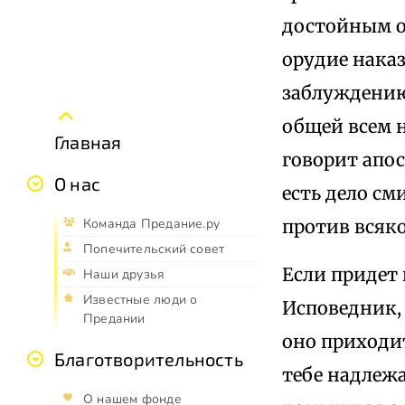
достойным о
орудие нака
заблуждению
общей всем н
Главная
говорит апос
О нас
есть дело с
против всяко
Команда Предание.ру
Попечительский совет
Если придет
Наши друзья
Известные люди о
Исповедник, 
Предании
оно приходит
Благотворительность
тебе надлеж
О нашем фонде