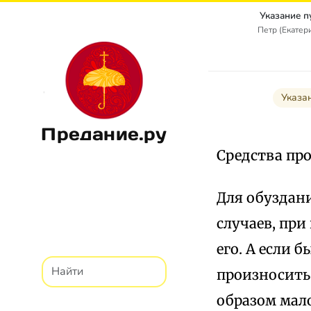
Указание п
Петр (Екатер
Указа
Предание.ру
Средства про
Для обуздани
случаев, при
его. А если 
произносить 
образом мал