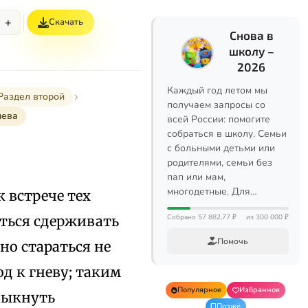
+
Скачать
Снова в
школу –
2026
Каждый год летом мы
Раздел второй
получаем запросы со
нева
всей России: помогите
собраться в школу. Семьи
с больными детьми или
родителями, семьи без
пап или мам,
многодетные. Для…
 встрече тех
аться сдерживать
Собрано 57 882,77 ₽
из 300 000 ₽
Помочь
но стараться не
д к гневу; таким
Популярное
Избранное
выкнуть
Позже