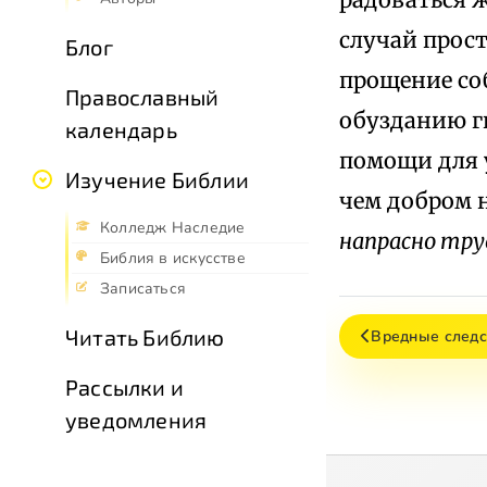
случай прос
Блог
прощение со
Православный
обузданию г
календарь
помощи для 
Изучение Библии
чем добром 
Колледж Наследие
напрасно тру
Библия в искусстве
Записаться
Читать Библию
Вредные следс
Рассылки и
уведомления