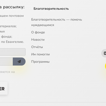
а рассылку:
Благотворительность
ашем почтовом
Благотворительность — помочь
нуждающимся
атериалов;
ных
О фонде
 фонда;
Новости
 по Евангелию.
Отчёты
Им помогли
Программы
ляются на