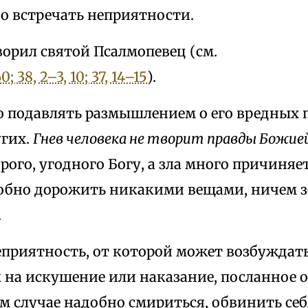
о встречать неприятности.
ворил святой Псалмопевец (см.
60; 38, 2–3, 10; 37, 14–15
).
о подавлять размышлением о его вредных 
угих.
Гнев человека не творит правды Божие
брого, угодного Богу, а зла много причиня
добно дорожить никакими вещами, ничем 
.
еприятность, от которой может возбуждать
 на искушение или наказание, посланное о
ом случае надобно смириться, обвинить себ