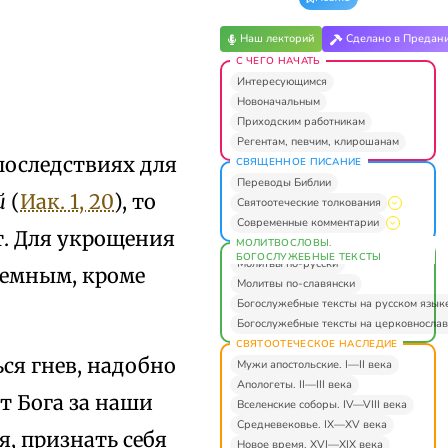
Наш лекторий
Сделано в Предан
С ЧЕГО НАЧАТЬ
Интересующимся
Новоначальным
Приходским работникам
Регентам, певчим, клирошанам
последствиях для
СВЯЩЕННОЕ ПИСАНИЕ
Переводы Библии
й
(
Иак. 1, 20
), то
Святоотеческие толкования
Современные комментарии
ет. Для укрощения
МОЛИТВОСЛОВЫ.
БОГОСЛУЖЕБНЫЕ ТЕКСТЫ
Молитвы по-русски
земным, кроме
Молитвы по-славянски
Богослужебные тексты на русском язык
Богослужебные тексты на церковнослав
СВЯТООТЕЧЕСКОЕ НАСЛЕДИЕ
ся гнев, надобно
Мужи апостольские. I—II века
Апологеты. II—III века
т Бога за наши
Вселенские соборы. IV—VIII века
Средневековье. IX—XV века
я, признать себя
Новое время. XVI—XIX века