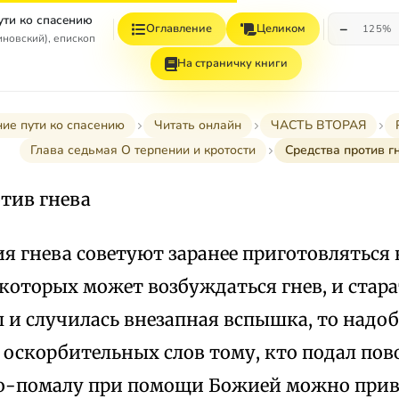
ути ко спасению
−
Оглавление
Целиком
125%
иновский), епископ
На страничку книги
ние пути ко спасению
Читать онлайн
ЧАСТЬ ВТОРАЯ
Глава седьмая О терпении и кротости
Средства против г
тив гнева
я гнева советуют заранее приготовляться к
 которых может возбуждаться гнев, и стар
бы и случилась внезапная вспышка, то надоб
оскорбительных слов тому, кто подал пово
о-помалу при помощи Божией можно при