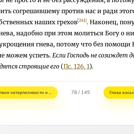
тить согрешившему против нас и ради этог
[241]
бственных наших грехов
. Наконец, пон
нева, надобно при этом молиться Богу о н
укрощения гнева, потому что без помощи 
не можем успеть.
Если Господь не созиждет 
дятся строящие его
(
Пс. 126, 1
).
78 / 145
твия нетерпеливости и …
Глава вось