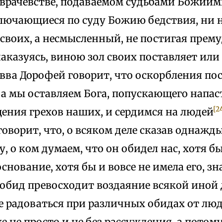
врачевстве, подаваемом судьбами Божиими
лючающиеся по суду Божию бедствия, ни на
своих, а несмысленный, не постигая прем
аказуясь, виною зол своих поставляет или
авва Дорофей говорит, что оскорбления по
 а мы оставляем Бога, попускающего напа
[2
щения грехов наших, и сердимся на людей
оворит, что, о всяком деле сказав однажд
, о ком думаем, что он обидел нас, хотя б
снование, хотя бы и вовсе не имела его, зн
 обид превосходит воздаяние всякой иной
радоваться при различных обидах от люде
е не просто и не без рассуждения, а потом