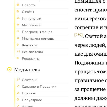
помышляя о 
Новости
сносит прик
Отчёты
вины грехов 
Им помогли
Мы помним
согрешив и н
Программы фонда
[239]
. Святой 
Мне нужна помощь
через людей,
Контакты
Все платежи
нас для очи
Реквизиты
Подвижник г
Медиатека
прощать тому
правильное о
Лекторий
Сделано в Предании
за прощение
Новинки
должны даже 
Популярное
радоваться ж
Авторы