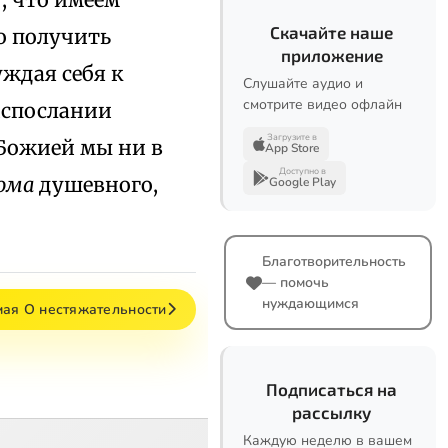
Скачайте наше
о получить
приложение
уждая себя к
Слушайте аудио и
смотрите видео офлайн
испослании
Загрузите в
Божией мы ни в
App Store
Доступно в
дома
душевного,
Google Play
Благотворительность
— помочь
нуждающимся
мая О нестяжательности
Подписаться на
рассылку
Каждую неделю в вашем