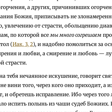
горчения, а других, причинивших огорчени
зания Божия, приписывать не злонамеренн
, увлечению от страсти, обольщению диав
ам, по которой все
мы много согрешаем
про
тол (
Иак. 3, 2
), и надобно помолиться за о
мирения и любви, а смирение и любовь — л
й страсти.
 на тебя нечаянное искушение, говорит св
не вини того, через кого оно приходит, а и
, и обретешь исправление. Ибо через того л
ало испить полынь из чаши судеб Божиих.