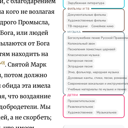
, с благодарением
Зарубежная литература
ФИЛЬМЫ И ТВ
 кого не возлагая
Документальные фильмы
Художественные фильмы
удрого Промысла,
ТВ-передачи
Семейное кино
 Бога, или людей
МУЗЫКА
Богослужебное пение Русской Правосл
сылаются от Бога
Колокольный звон
Песнопения поместных церквей
стям находить на
Классическая музыка
Авторская песня
40]
. Святой Марк
Эстрадная песня
Этно, фольклор, народная музыка
ы, потом должно
Духовные канты, стихи, песни, романсы
Современная вокальная и инструментал
ы обида эта имела
Учебные материалы по музыке и пению
ая, что воздаяние
ДЕТЯМ
Просветительское
 добродетели. Мы
Развлекательное
Художественное
Музыкальное
й, а не скорбеть;
у, что имеем