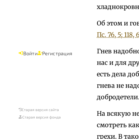
хладнокровн
Об этом и го
Пс. 76, 5; 118, 
Гнев надобн
Войти
Регистрация
нас и для др
есть дела до
гнева не на
добродетели
Старая версия сайта
На всякую н
Старая версия фонда
смотреть как
грехи. В так