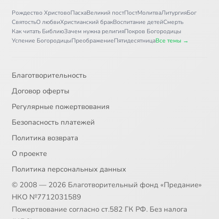
Рождество Христово
Пасха
Великий пост
Пост
Молитва
Литургия
Бог
Святость
О любви
Христианский брак
Воспитание детей
Смерть
Как читать Библию
Зачем нужна религия
Покров Богородицы
Успение Богородицы
Преображение
Пятидесятница
Все темы →
Благотворительность
Договор оферты
Регулярные пожертвования
Безопасность платежей
Политика возврата
О проекте
Политика персональных данных
© 2008 — 2026 Благотворительный фонд «Предание»
НКО №7712031589
Пожертвование согласно ст.582 ГК РФ. Без налога