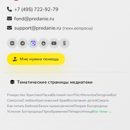
+7 (495) 722-92-79
fond@predanie.ru
support@predanie.ru
(техн.вопросы)
Мне нужна помощь
Тематические страницы медиатеки
Рождество Христово
Пасха
Великий пост
Пост
Молитва
Литургия
Бог
Святость
О любви
Христианский брак
Воспитание детей
Смерть
Как читать Библию
Зачем нужна религия
Покров Богородицы
Успение Богородицы
Преображение
Пятидесятница
Все темы →