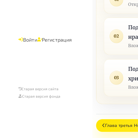
Отк
Под
02
нра
Войти
Регистрация
Влож
Под
03
хри
Влож
Старая версия сайта
Старая версия фонда
Глава третья 