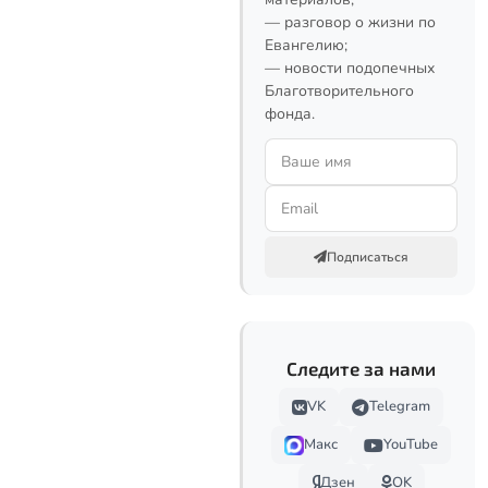
— разговор о жизни по
Евангелию;
— новости подопечных
Благотворительного
фонда.
Подписаться
Следите за нами
VK
Telegram
Макс
YouTube
Дзен
OK