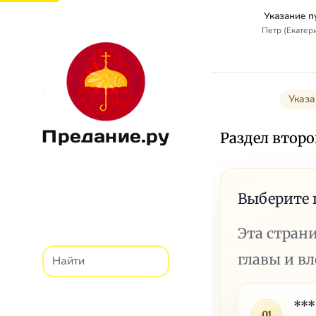
Указание п
Петр (Екатер
Указа
Предание.ру
Раздел втор
Выберите 
Эта стран
главы и в
***
01