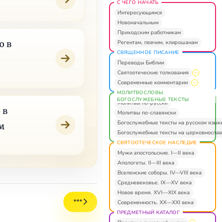
С ЧЕГО НАЧАТЬ
Интересующимся
Новоначальным
Приходским работникам
Регентам, певчим, клирошанам
ю в
СВЯЩЕННОЕ ПИСАНИЕ
Переводы Библии
Святоотеческие толкования
Современные комментарии
МОЛИТВОСЛОВЫ.
БОГОСЛУЖЕБНЫЕ ТЕКСТЫ
Молитвы по-русски
 в
Молитвы по-славянски
Богослужебные тексты на русском язык
м
Богослужебные тексты на церковнослав
СВЯТООТЕЧЕСКОЕ НАСЛЕДИЕ
Мужи апостольские. I—II века
Апологеты. II—III века
Вселенские соборы. IV—VIII века
Средневековье. IX—XV века
Новое время. XVI—XIX века
***
Современность. XX—XXI века
ПРЕДМЕТНЫЙ КАТАЛОГ