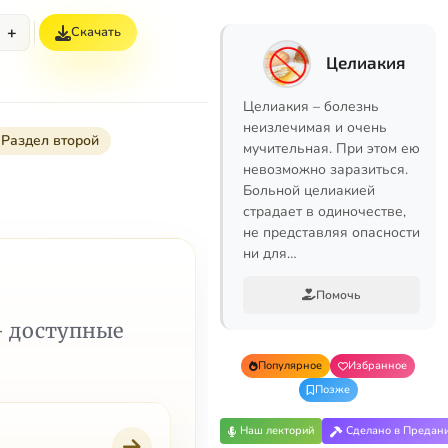
+
Скачать
Целиакия
Целиакия – болезнь
неизлечимая и очень
Раздел второй
мучительная. При этом ею
невозможно заразиться.
Больной целиакией
страдает в одиночестве,
не представляя опасности
ни для…
Помочь
— доступные
Популярное
Избранное
Позже
Наш лекторий
Сделано в Предан