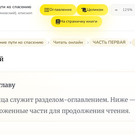
ути ко спасению
−
Оглавление
Целиком
125%
иновский), епископ
На страничку книги
ние пути ко спасению
Читать онлайн
ЧАСТЬ ПЕРВАЯ
ой
главу
ица служит разделом-оглавлением. Ниже 
ложенные части для продолжения чтения.