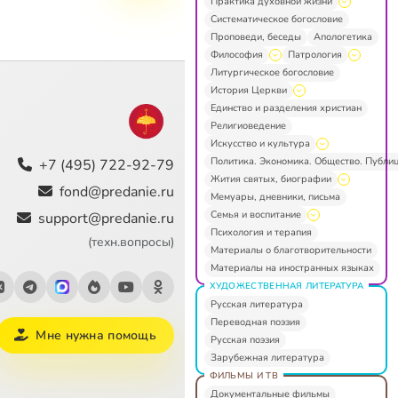
Практика духовной жизни
Систематическое богословие
Проповеди, беседы
Апологетика
Философия
Патрология
Литургическое богословие
История Церкви
Единство и разделения христиан
Религиоведение
Искусство и культура
Политика. Экономика. Общество. Публи
+7 (495) 722-92-79
Жития святых, биографии
fond@predanie.ru
Мемуары, дневники, письма
Семья и воспитание
support@predanie.ru
Психология и терапия
(техн.вопросы)
Материалы о благотворительности
Материалы на иностранных языках
ХУДОЖЕСТВЕННАЯ ЛИТЕРАТУРА
Русская литература
Переводная поэзия
Мне нужна помощь
Русская поэзия
Зарубежная литература
ФИЛЬМЫ И ТВ
Документальные фильмы