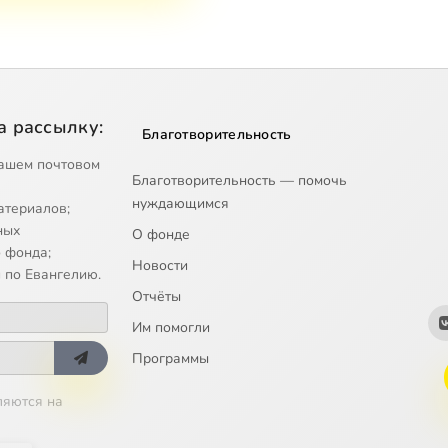
а рассылку:
Благотворительность
ашем почтовом
Благотворительность — помочь
нуждающимся
атериалов;
ных
О фонде
 фонда;
Новости
 по Евангелию.
Отчёты
Им помогли
Программы
ляются на