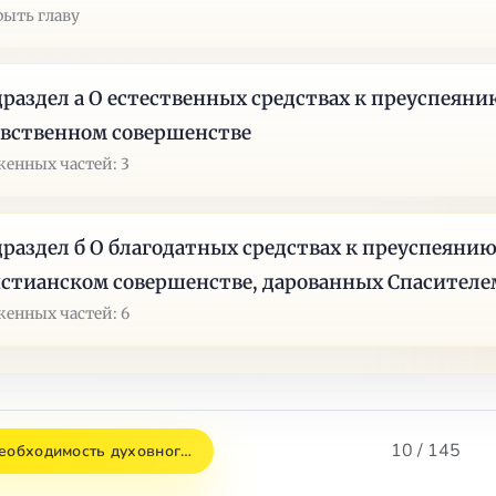
рыть главу
раздел а О естественных средствах к преуспеяни
вственном совершенстве
енных частей: 3
раздел б О благодатных средствах к преуспеянию
стианском совершенстве, дарованных Спасителе
енных частей: 6
10 / 145
Необходимость духовног…