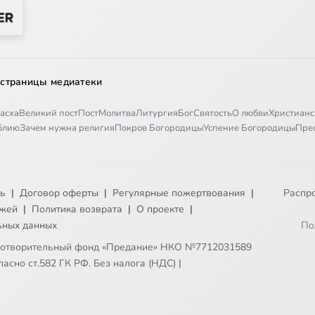
 страницы медиатеки
асха
Великий пост
Пост
Молитва
Литургия
Бог
Святость
О любви
Христианс
иблию
Зачем нужна религия
Покров Богородицы
Успение Богородицы
Пре
ть
|
Договор оферты
|
Регулярные пожертвования
|
Распр
ежей
|
Политика возврата
|
О проекте
|
ьных данных
По
готворительный фонд «Предание» НКО №7712031589
асно ст.582 ГК РФ. Без налога (НДС)
|