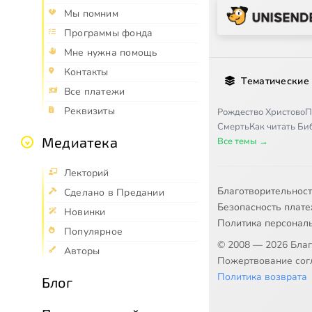
Мы помним
Программы фонда
Мне нужна помощь
Контакты
Тематические
Все платежи
Реквизиты
Рождество Христово
П
Смерть
Как читать Б
Медиатека
Все темы →
Лекторий
Благотворительнос
Сделано в Предании
Безопасность плат
Новинки
Политика персонал
Популярное
© 2008 — 2026 Бла
Авторы
Пожертвование согл
Политика возврата
Блог