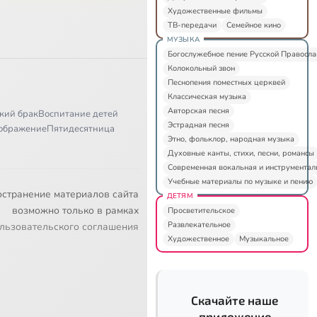
Художественные фильмы
ТВ-передачи
Семейное кино
МУЗЫКА
Богослужебное пение Русской Правосл
Колокольный звон
Песнопения поместных церквей
Классическая музыка
Авторская песня
кий брак
Воспитание детей
Эстрадная песня
ображение
Пятидесятница
Этно, фольклор, народная музыка
Духовные канты, стихи, песни, романсы
Современная вокальная и инструментал
Учебные материалы по музыке и пению
остранение материалов сайта
ДЕТЯМ
возможно только в рамках
Просветительское
Развлекательное
льзовательского соглашения
Художественное
Музыкальное
Скачайте наше
приложение