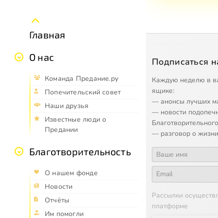
Главная
О нас
Подписаться н
Команда Предание.ру
Каждую неделю в в
ящике:
Попечительский совет
— анонсы лучших м
Наши друзья
— новости подопеч
Известные люди о
Благотворительного
Предании
— разговор о жизни
Благотворительность
О нашем фонде
Новости
Рассылки осуществ
Отчёты
платформе
Им помогли