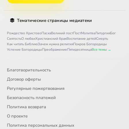
Тематические страницы медиатеки
Рождество Христово
Пасха
Великий пост
Пост
Молитва
Литургия
Бог
Святость
О любви
Христианский брак
Воспитание детей
Смерть
Как читать Библию
Зачем нужна религия
Покров Богородицы
Успение Богородицы
Преображение
Пятидесятница
Все темы →
Благотворительность
Договор оферты
Регулярные пожертвования
Безопасность платежей
Политика возврата
О проекте
Политика персональных данных