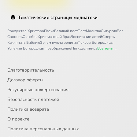
Тематические страницы медиатеки
Рождество Христово
Пасха
Великий пост
Пост
Молитва
Литургия
Бог
Святость
О любви
Христианский брак
Воспитание детей
Смерть
Как читать Библию
Зачем нужна религия
Покров Богородицы
Успение Богородицы
Преображение
Пятидесятница
Все темы →
Благотворительность
Договор оферты
Регулярные пожертвования
Безопасность платежей
Политика возврата
О проекте
Политика персональных данных