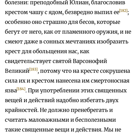
болезни: преподобный Юлиан, благословив
[182]
крестом чашу с ядом, безвредно выпил ее
;
особенно оно страшно для бесов, которые
бегут от него, как от пламенного оружия, и не
смеют даже в сонных мечтаниях изобразить
крест для обольщения нас, как
свидетельствует святой Варсонофий
[183]
Великий
, потому что на кресте сокрушена
сила их и крестом нанесена им смертоносная
[184]
язва
. При употреблении этих священных
вещей и действий надобно избегать двух
крайностей. Не должно пренебрегать и
считать маловажными и бесполезными
такие священные вещи и действия. Мы не