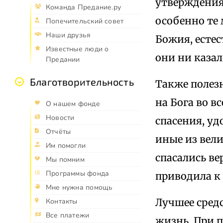
утверждения
Команда Предание.ру
особенно те 
Попечительский совет
Наши друзья
Божия, естес
Известные люди о
они ни каза
Предании
Благотворительность
Также полез
на Бога во в
О нашем фонде
Новости
спасения, у
Отчёты
иные из вели
Им помогли
спасались ве
Мы помним
Программы фонда
приводила к
Мне нужна помощь
Лучшее сред
Контакты
Все платежи
жизнь. При 