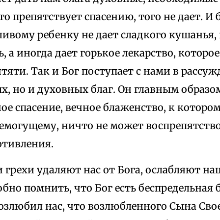
что препятствует спасению, того не дает. И
ивому ребенку не дает сладкого кушанья,
ь, а иногда дает горькое лекарство, которо
яти. Так и Бог поступает с нами в рассуж
, но и духовных благ. Он главным образо
е спасение, вечное блаженство, к котором
семогущему, ничто не может воспрепятство
отивления.
 грехи удаляют нас от Бога, ослабляют н
обно помнить, что Бог есть беспредельная 
озлюбил нас, что возлюбленного Сына Свое