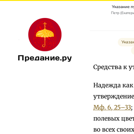
Указание п
Петр (Екатер
Указа
Предание.ру
Средства к 
Надежда как 
утверждение
Мф. 6, 25–33
;
полевых цвет
во всех свои