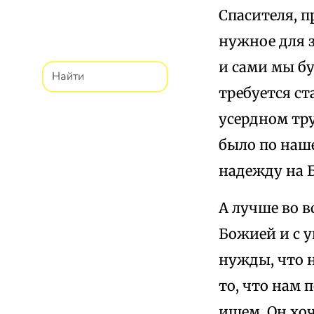
Спасителя, п
нужное для з
и сами мы бу
требуется ст
усердном тр
было по наш
надежду на 
А лучше во в
Божией и с у
нужды, что н
то, что нам 
ищем, Он хоч