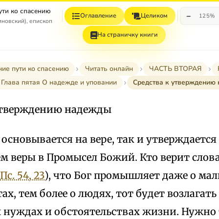
ути ко спасению
−
Оглавление
Целиком
125%
иновский), епископ
На страничку книги
ние пути ко спасению
Читать онлайн
ЧАСТЬ ВТОРАЯ
Глава пятая О надежде и уповании
Средства к утверждению
утверждению надежды
основывается на вере, так и утверждается 
м веры в Промысел Божий. Кто верит слова
Пс. 54, 23
), что Бог промышляет даже о мал
ах, тем более о людях, тот будет возлагать
х нуждах и обстоятельствах жизни. Нужно 