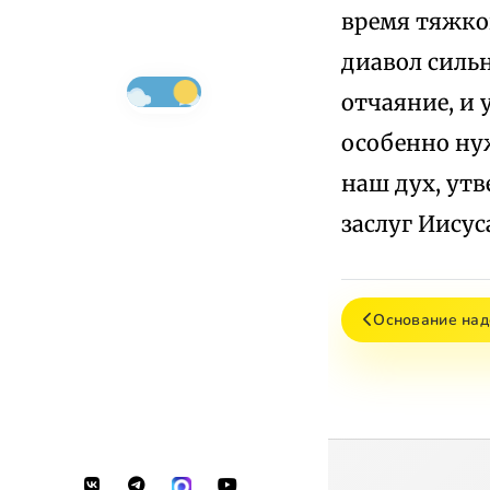
время тяжкой
диавол сильн
отчаяние, и 
особенно ну
наш дух, утв
заслуг Иисус
Основание на