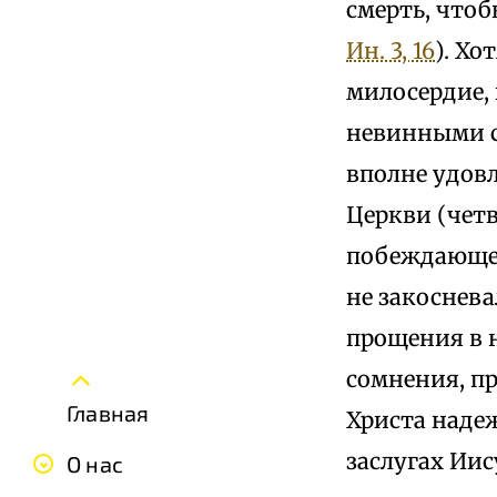
смерть, что
Ин. 3, 16
). Хо
милосердие,
невинными с
вполне удов
Церкви (четв
побеждающег
не закоснева
прощения в н
сомнения, пр
Главная
Христа надеж
заслугах Иис
О нас