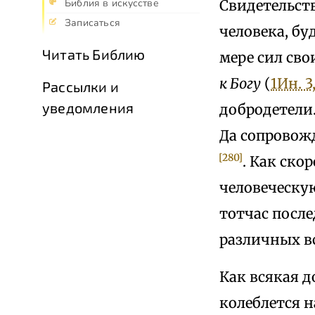
Свидетельств
Библия в искусстве
Записаться
человека, бу
Читать Библию
мере сил сво
к Богу
(
1Ин. 3,
Рассылки и
уведомления
добродетели.
Да сопровожд
[280]
. Как ско
человеческую
тотчас после
различных 
Как всякая д
колеблется н