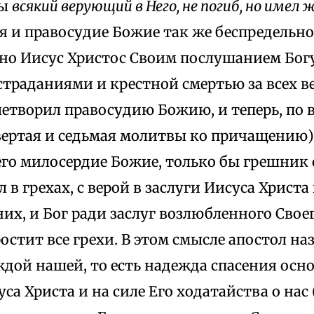
бы
всякий верующий в Него, не погиб, но имел
тя и правосудие Божие так же беспредельно
 но Иисус Христос Своим послушанием Богу
траданиями и крестной смертью за всех в
летворил правосудию Божию, и теперь, по
ертая и седьмая молитвы ко причащению), 
о милосердие Божие, только бы грешник 
л в грехах, с верой в заслуги Иисуса Христа
их, и Бог ради заслуг возлюбленного Своег
остит все грехи. В этом смысле апостол на
дой нашей, то есть надежда спасения осн
уса Христа и на силе Его ходатайства о нас 