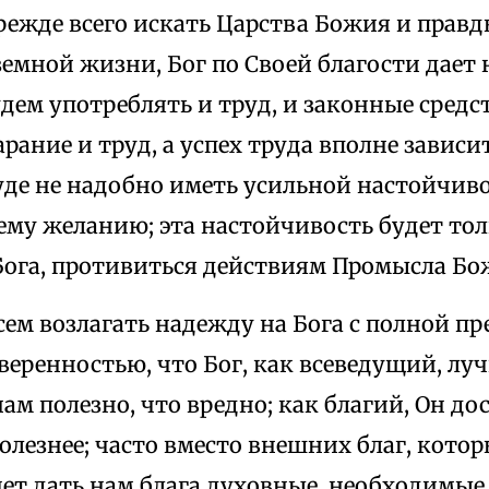
режде всего искать Царства Божия и правды 
емной жизни, Бог по Своей благости дает н
дем употреблять и труд, и законные средст
арание и труд, а успех труда вполне зависит
уде не надобно иметь усильной настойчиво
ему желанию; эта настойчивость будет тол
Бога, противиться действиям Промысла Бо
сем возлагать надежду на Бога с полной п
веренностью, что Бог, как всеведущий, лу
ам полезно, что вредно; как благий, Он до
полезнее; часто вместо внешних благ, кото
ет дать нам блага духовные, необходимые