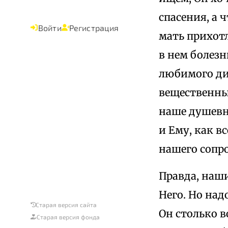
спасения, а 
Войти
Регистрация
мать прихотл
в нем болезн
любимого дит
вещественных
наше душевно
и Ему, как в
нашего сопр
Правда, наши
Него. Но над
Старая версия сайта
Он столько в
Старая версия фонда