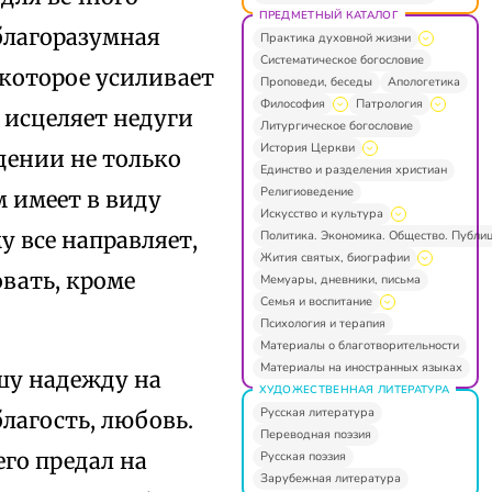
ПРЕДМЕТНЫЙ КАТАЛОГ
 благоразумная
Практика духовной жизни
Систематическое богословие
 которое усиливает
Проповеди, беседы
Апологетика
Философия
Патрология
е исцеляет недуги
Литургическое богословие
История Церкви
дении не только
Единство и разделения христиан
Религиоведение
м имеет в виду
Искусство и культура
у все направляет,
Политика. Экономика. Общество. Публи
Жития святых, биографии
вать, кроме
Мемуары, дневники, письма
Семья и воспитание
Психология и терапия
Материалы о благотворительности
Материалы на иностранных языках
ашу надежду на
ХУДОЖЕСТВЕННАЯ ЛИТЕРАТУРА
Русская литература
благость, любовь.
Переводная поэзия
го предал на
Русская поэзия
Зарубежная литература