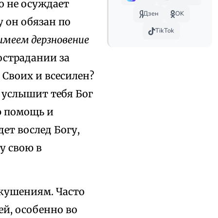
о не осуждает
Дзен
OK
у он обязан по
TikTok
 имеем дерзновение
острадании за
 Своих и всесилен?
а услышит тебя Бог
ю помощь и
ет вослед Богу,
у свою в
скушениям. Часто
ей, особенно во