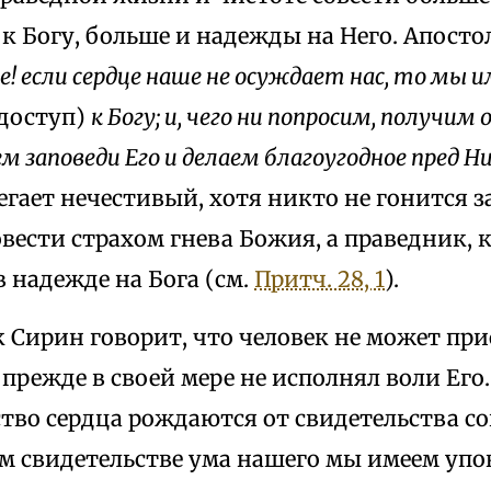
к Богу, больше и надежды на Него. Апосто
! если сердце наше не осуждает нас, то мы 
доступ)
к Богу; и, чего ни попросим, получим
м заповеди Его и делаем благоугодное пред Н
гает нечестивый, хотя никто не гонится з
вести страхом гнева Божия, а праведник, к
 надежде на Бога (см.
Притч. 28, 1
).
к Сирин говорит, что человек не может пр
и прежде в своей мере не исполнял воли Его
тво сердца рождаются от свидетельства со
м свидетельстве ума нашего мы имеем упов