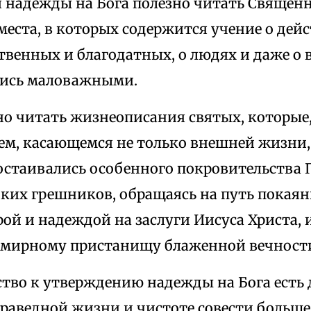
 надежды на Бога полезно читать Священн
места, в которых содержится учение о де
твенных и благодатных, о людях и даже о в
лись маловажными.
но читать жизнеописания святых, которые,
сем, касающемся не только внешней жизни,
достаивались особенного покровительства
ких грешников, обращаясь на путь покаяни
рой и надеждой на заслуги Иисуса Христа, 
 мирному пристанищу блаженной вечност
ство к утверждению надежды на Бога есть
праведной жизни и чистоте совести больше