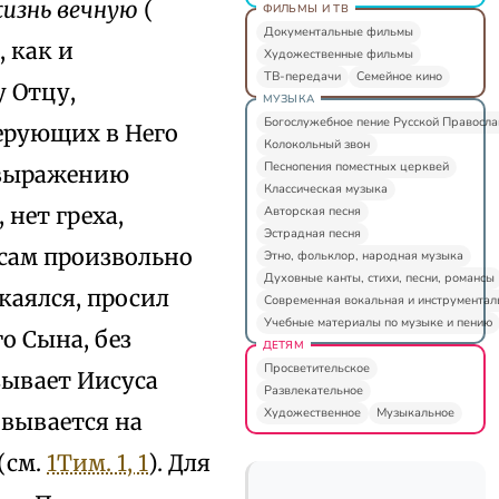
 жизнь вечную
(
ФИЛЬМЫ И ТВ
Документальные фильмы
, как и
Художественные фильмы
ТВ-передачи
Семейное кино
 Отцу,
МУЗЫКА
Богослужебное пение Русской Правосл
ерующих в Него
Колокольный звон
Песнопения поместных церквей
 выражению
Классическая музыка
нет греха,
Авторская песня
Эстрадная песня
сам произвольно
Этно, фольклор, народная музыка
Духовные канты, стихи, песни, романсы
 каялся, просил
Современная вокальная и инструментал
Учебные материалы по музыке и пению
о Сына, без
ДЕТЯМ
Просветительское
зывает Иисуса
Развлекательное
Художественное
Музыкальное
овывается на
(см.
1Тим. 1, 1
). Для