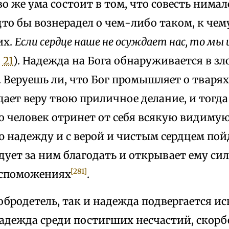
о же ума состоит в том, что совесть нимал
дто бы вознерадел о чем-либо таком, к чем
их.
Если сердце наше не осуждает нас, то мы
 21
). Надежда на Бога обнаруживается в зл
 Веруешь ли, что Бог промышляет о тварях
ает веру твою приличное делание, и тогд
ро человек отринет от себя всякую видиму
 надежду и с верой и чистым сердцем пойд
дует за ним благодать и открывает ему сил
[281]
вспоможениях
.
обродетель, так и надежда подвергается и
адежда среди постигших несчастий, скорб