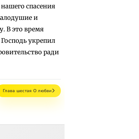
г нашего спасения
 малодушие и
у. В это время
 Господь укрепил
ровительство ради
Глава шестая О любви