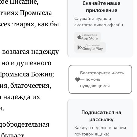
ое Писание,
Скачайте наше
приложение
йствиях Промысла
Слушайте аудио и
сех тварях, как бы
смотрите видео офлайн
Загрузите в
App Store
Доступно в
Google Play
 возлагая надежду
 но и душевного
Благотворительность
 Промысла Божия;
— помочь
я, благочестия,
нуждающимся
и надежда их
и.
Подписаться на
рассылку
 добродетельная
Каждую неделю в вашем
почтовом ящике:
 бывает