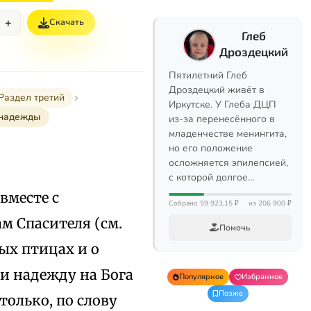
+
Скачать
Глеб
Дроздецкий
Пятилетний Глеб
Дроздецкий живёт в
Раздел третий
Иркутске. У Глеба ДЦП
 надежды
из-за перенесённого в
младенчестве менингита,
но его положение
осложняется эпилепсией,
с которой долгое…
вместе с
Собрано 59 923,15 ₽
из 206 900 ₽
м Спасителя (см.
Помочь
ых птицах и о
 и надежду на Бога
Популярное
Избранное
Позже
только, по слову