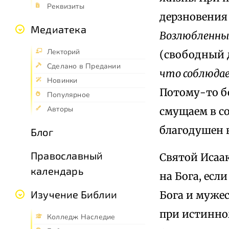
Реквизиты
дерзновения 
Медиатека
Возлюбленные
Лекторий
(свободный 
Сделано в Предании
что соблюдае
Новинки
Потому-то бе
Популярное
Авторы
смущаем в со
благодушен в
Блог
Православный
Святой Исаа
календарь
на Бога, есл
Изучение Библии
Бога и мужес
при истинно
Колледж Наследие