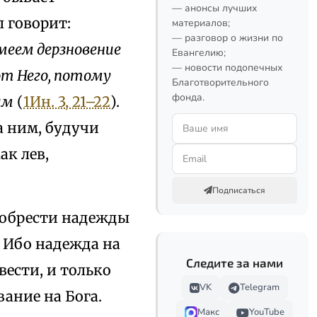
— анонсы лучших
л говорит:
материалов;
— разговор о жизни по
имеем дерзновение
Евангелию;
— новости подопечных
 от Него, потому
Благотворительного
фонда.
им
(
1Ин. 3, 21–22
).
а ним, будучи
ак лев,
Подписаться
иобрести надежды
. Ибо надежда на
Следите за нами
вести, и только
VK
Telegram
ание на Бога.
Макс
YouTube