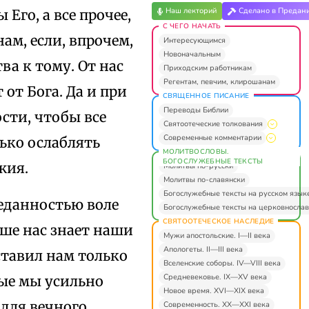
Наш лекторий
Сделано в Предан
Его, а все прочее,
С ЧЕГО НАЧАТЬ
ам, если, впрочем,
Интересующимся
Новоначальным
ва к тому. От нас
Приходским работникам
Регентам, певчим, клирошанам
 от Бога. Да и при
СВЯЩЕННОЕ ПИСАНИЕ
Переводы Библии
сти, чтобы все
Святоотеческие толкования
Современные комментарии
ько ослаблять
МОЛИТВОСЛОВЫ.
БОГОСЛУЖЕБНЫЕ ТЕКСТЫ
жия.
Молитвы по-русски
Молитвы по-славянски
Богослужебные тексты на русском язык
реданностью воле
Богослужебные тексты на церковнослав
СВЯТООТЕЧЕСКОЕ НАСЛЕДИЕ
чше нас знает наши
Мужи апостольские. I—II века
Апологеты. II—III века
ставил нам только
Вселенские соборы. IV—VIII века
Средневековье. IX—XV века
рые мы усильно
Новое время. XVI—XIX века
 для вечного
Современность. XX—XXI века