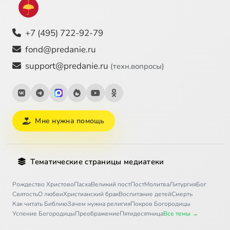
+7 (495) 722-92-79
fond@predanie.ru
support@predanie.ru
(техн.вопросы)
Мне нужна помощь
Тематические страницы медиатеки
Рождество Христово
Пасха
Великий пост
Пост
Молитва
Литургия
Бог
Святость
О любви
Христианский брак
Воспитание детей
Смерть
Как читать Библию
Зачем нужна религия
Покров Богородицы
Успение Богородицы
Преображение
Пятидесятница
Все темы →