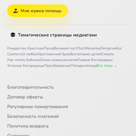
Мне нужна помощь
Тематические страницы медиатеки
Рождество Христово
Пасха
Великий пост
Пост
Молитва
Литургия
Бог
Святость
О любви
Христианский брак
Воспитание детей
Смерть
Как читать Библию
Зачем нужна религия
Покров Богородицы
Успение Богородицы
Преображение
Пятидесятница
Все темы →
Благотворительность
Договор оферты
Регулярные пожертвования
Безопасность платежей
Политика возврата
О проекте