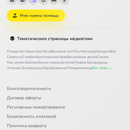
Мне нужна помощь
Тематические страницы медиатеки
Рождество Христово
Пасха
Великий пост
Пост
Молитва
Литургия
Бог
Святость
О любви
Христианский брак
Воспитание детей
Смерть
Как читать Библию
Зачем нужна религия
Покров Богородицы
Успение Богородицы
Преображение
Пятидесятница
Все темы →
Благотворительность
Договор оферты
Регулярные пожертвования
Безопасность платежей
Политика возврата