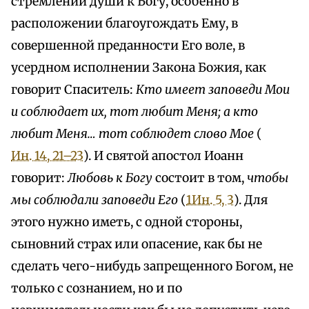
стремлении души к Богу, особенно в
расположении благоугождать Ему, в
совершенной преданности Его воле, в
усердном исполнении Закона Божия, как
говорит Спаситель:
Кто имеет заповеди Мои
и соблюдает их, тот любит Меня; а кто
любит Меня… тот соблюдет слово Мое
(
Ин. 14, 21–23
). И святой апостол Иоанн
говорит:
Любовь к Богу
состоит в том,
чтобы
мы соблюдали заповеди Его
(
1Ин. 5, 3
). Для
этого нужно иметь, с одной стороны,
сыновний страх или опасение, как бы не
сделать чего-нибудь запрещенного Богом, не
только с сознанием, но и по