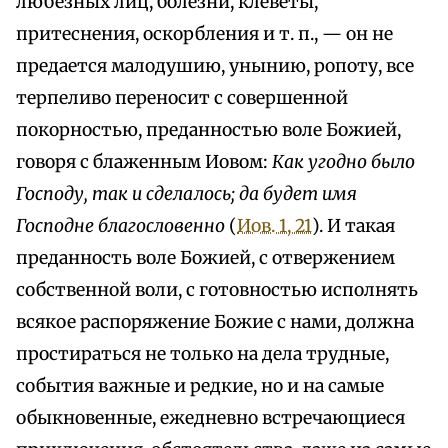
любезных лиц, болезни, клеветы,
притеснения, оскорбления и т. п., — он не
предается малодушию, унынию, ропоту, все
терпеливо переносит с совершенной
покорностью, преданностью воле Божией,
говоря с блаженным Иовом:
Как угодно было
Господу, так и сделалось; да будет имя
Господне благословенно
(
Иов. 1, 21
). И такая
преданность воле Божией, с отвержением
собственной воли, с готовностью исполнять
всякое распоряжение Божие с нами, должна
простираться не только на дела трудные,
события важные и редкие, но и на самые
обыкновенные, ежедневно встречающиеся