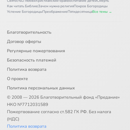
Святость
О любви
Христианский брак
Воспитание детей
Смерть
Как читать Библию
Зачем нужна религия
Покров Богородицы
Успение Богородицы
Преображение
Пятидесятница
Все темы →
Благотворительность
Договор оферты
Регулярные пожертвования
Безопасность платежей
Политика возврата
О проекте
Политика персональных данных
© 2008 — 2026 Благотворительный фонд «Предание»
НКО №7712031589
Пожертвование согласно ст.582 ГК РФ. Без налога
(НДС)
Политика возврата