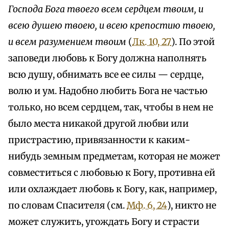
Господа Бога твоего всем сердцем твоим, и
всею душею твоею, и всею крепостию твоею,
и всем разумением твоим
(
Лк. 10, 27
). По этой
заповеди любовь к Богу должна наполнять
всю душу, обнимать все ее силы — сердце,
волю и ум. Надобно любить Бога не частью
только, но всем сердцем, так, чтобы в нем не
было места никакой другой любви или
пристрастию, привязанности к каким-
нибудь земным предметам, которая не может
совместиться с любовью к Богу, противна ей
или охлаждает любовь к Богу, как, например,
по словам Спасителя (см.
Мф. 6, 24
), никто не
может служить, угождать Богу и страсти