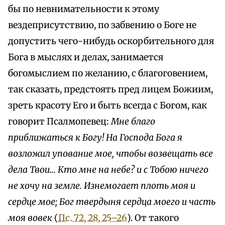
бы по невнимательности к этому
вездеприсутствию, по забвению о Боге не
допустить чего-нибудь оскорбительного для
Бога в мыслях и делах, занимается
богомыслием по желанию, с благоговением,
так сказать, предстоять пред лицем Божиим,
зреть красоту Его и быть всегда с Богом, как
говорит Псалмопевец:
Мне благо
приближаться к Богу! На Господа Бога я
возложил упование мое, чтобы возвещать все
дела Твои… Кто мне на небе? и с Тобою ничего
не хочу на земле. Изнемогает плоть моя и
сердце мое; Бог твердыня сердца моего и часть
моя вовек
(
Пс. 72, 28, 25–26
). От такого