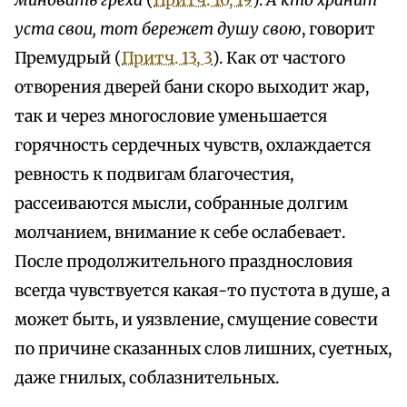
миновать греха
(
Притч. 10, 19
).
А кто хранит
уста свои, тот бережет душу свою
, говорит
Премудрый (
Притч. 13, 3
). Как от частого
отворения дверей бани скоро выходит жар,
так и через многословие уменьшается
горячность сердечных чувств, охлаждается
ревность к подвигам благочестия,
рассеиваются мысли, собранные долгим
молчанием, внимание к себе ослабевает.
После продолжительного празднословия
всегда чувствуется какая-то пустота в душе, а
может быть, и уязвление, смущение совести
по причине сказанных слов лишних, суетных,
даже гнилых, соблазнительных.