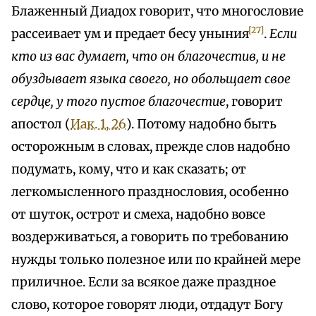
Блаженный Диадох говорит, что многословие
[27]
рассеивает ум и предает бесу уныния
.
Если
кто из вас думает, что он благочестив, и не
обуздывает языка своего, но обольщает свое
сердце, у того пустое благочестие
, говорит
апостол (
Иак. 1, 26
). Потому надобно быть
осторожным в словах, прежде слов надобно
подумать, кому, что и как сказать; от
легкомысленного празднословия, особенно
от шуток, острот и смеха, надобно вовсе
воздерживаться, а говорить по требованию
нужды только полезное или по крайней мере
приличное. Если за всякое даже праздное
слово, которое говорят люди, отдадут Богу