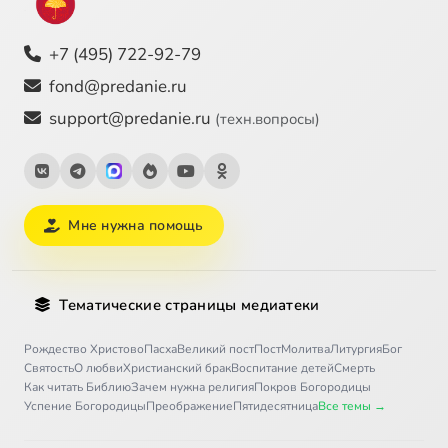
+7 (495) 722-92-79
fond@predanie.ru
support@predanie.ru
(техн.вопросы)
Мне нужна помощь
Тематические страницы медиатеки
Рождество Христово
Пасха
Великий пост
Пост
Молитва
Литургия
Бог
Святость
О любви
Христианский брак
Воспитание детей
Смерть
Как читать Библию
Зачем нужна религия
Покров Богородицы
Успение Богородицы
Преображение
Пятидесятница
Все темы →