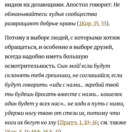
видим их делающими. Апостол говорит:
Не
обманывайтесь: худые сообщества
развращают добрые нравы
(
1Кор. 15, 33
).
Потому в выборе людей, с которыми хотим
обращаться, и особенно в выборе друзей,
всегда надобно иметь большую
осмотрительность.
Сын мой! если будут
склонять тебя грешники, не соглашайся; если
будут говорить: «иди с нами… жребий твой
ты будешь бросать вместе с нами… кошелек
один будет у всех нас»… не ходи в путь с ними,
удержи ногу твою от стези их, потому что
ноги их бегут ко злу
(
Притч. 1, 10–16
; см. также