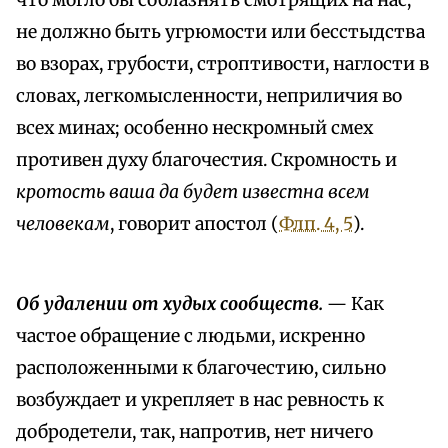
что могло бы соблазнять смотрящих на нас;
не должно быть угрюмости или бесстыдства
во взорах, грубости, строптивости, наглости в
словах, легкомысленности, неприличия во
всех минах; особенно нескромный смех
противен духу благочестия. Скромность и
кротость ваша да будет известна всем
человекам
, говорит апостол (
Флп. 4, 5
).
Об удалении от худых сообществ.
— Как
частое обращение с людьми, искренно
расположенными к благочестию, сильно
возбуждает и укрепляет в нас ревность к
добродетели, так, напротив, нет ничего