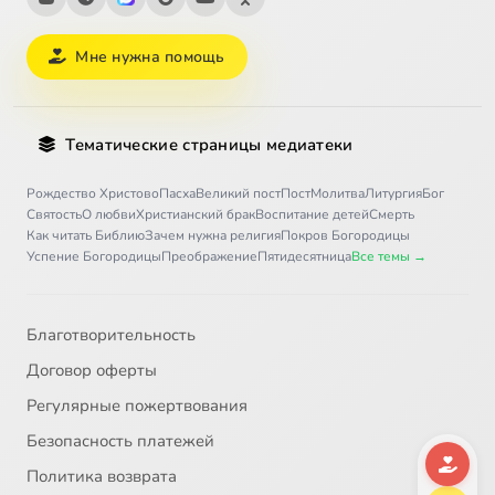
Мне нужна помощь
Тематические страницы медиатеки
Рождество Христово
Пасха
Великий пост
Пост
Молитва
Литургия
Бог
Святость
О любви
Христианский брак
Воспитание детей
Смерть
Как читать Библию
Зачем нужна религия
Покров Богородицы
Успение Богородицы
Преображение
Пятидесятница
Все темы →
Благотворительность
Договор оферты
Регулярные пожертвования
Безопасность платежей
Политика возврата