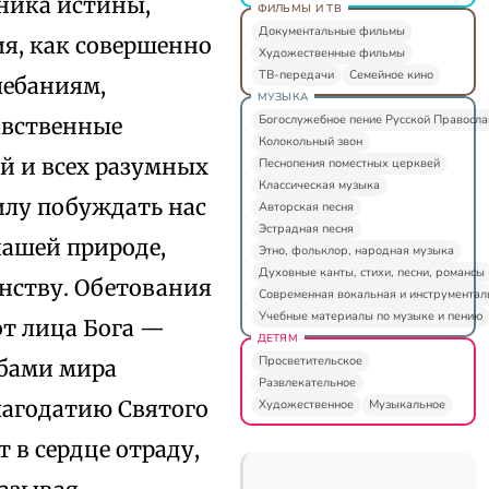
ника истины,
ФИЛЬМЫ И ТВ
Документальные фильмы
я, как совершенно
Художественные фильмы
ТВ-передачи
Семейное кино
лебаниям,
МУЗЫКА
Богослужебное пение Русской Правосл
авственные
Колокольный звон
й и всех разумных
Песнопения поместных церквей
Классическая музыка
илу побуждать нас
Авторская песня
Эстрадная песня
нашей природе,
Этно, фольклор, народная музыка
Духовные канты, стихи, песни, романсы
нству. Обетования
Современная вокальная и инструментал
Учебные материалы по музыке и пению
от лица Бога —
ДЕТЯМ
Просветительское
ьбами мира
Развлекательное
лагодатию Святого
Художественное
Музыкальное
 в сердце отраду,