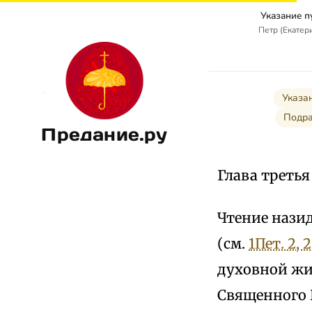
Указание п
Петр (Екатер
Указа
Подра
Предание.ру
Глава треть
Чтение назид
(см.
1Пет. 2, 2
духовной жи
Священного 