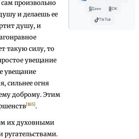
ы сам произвольно
Дзен
OK
душу и делаешь ее
TikTok
ртит душу, и
лагонравное
т такую силу, то
простое увещание
ее увещание
я, сильнее огня
ему доброму. Этим
[165]
ершенств
.
яем их духовными
и ругательствами.