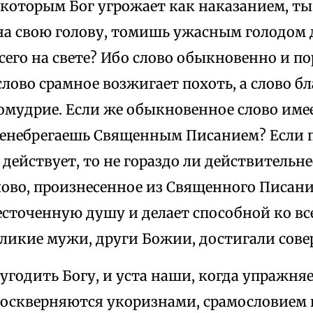
, которым Бог угрожает как наказанием, т
на свою голову, томишь ужасным голодом 
его на свете? Ибо слово обыкновенно и по
 слово срамное возжигает похоть, а слово б
мудрие. Если же обыкновенное слово имее
ренебрегаешь Священным Писанием? Если 
 действует, то не гораздо ли действительн
ово, произнесенное из Священного Писани
есточенную душу и делает способной ко вс
еликие мужи, други Божии, достигали сов
угодить Богу, и уста наши, когда упражн
 оскверняются укоризнами, срамословием 