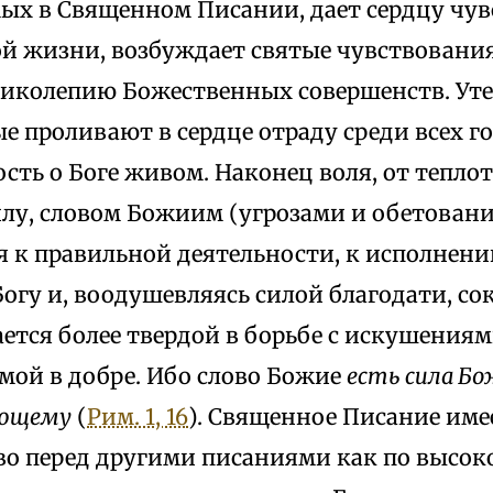
ых в Священном Писании, дает сердцу чув
й жизни, возбуждает святые чувствования
ликолепию Божественных совершенств. Ут
 проливают в сердце отраду среди всех г
сть о Боге живом. Наконец воля, от тепло
лу, словом Божиим (угрозами и обетовани
я к правильной деятельности, к исполнени
гу и, воодушевляясь силой благодати, со
ется более твердой в борьбе с искушения
мой в добре. Ибо слово Божие
есть сила Бо
ующему
(
Рим. 1, 16
). Священное Писание име
во перед другими писаниями как по высок