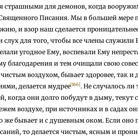
я страшными для демонов, когда вооружи
 Священного Писания. Мы в большей мере п
жию, и взор наш сделается проницательнее
 и слух для того, чтобы все члены служили
елали угодное Ему, воспевали Ему непрест
у благодарения и тем очищали свою совест
чистым воздухом, бывает здоровее, так и 
[166]
иями, делается мудрее
. Не случалось ли 
й, когда они долго побудут в дыму, текут с
жем воздухе, при источниках и в садах он
То же бывает и с душевным оком. Если оно п
саний, то делается чистым, ясным и прони