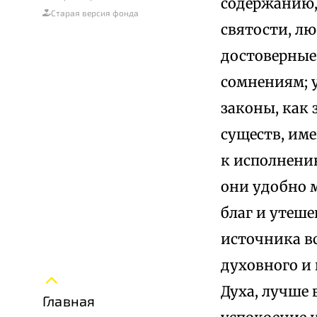
содержанию,
Старая версия фонда
святости, л
достоверные
сомнениям; 
законы, как
существ, им
к исполнению
они удобно 
благ и утеш
источника вс
духовного и
Духа, лучше 
Главная