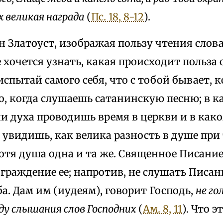
х великая награда
(
Пс. 18, 8-12
).
 Златоуст, изображая пользу чтения слова
е хочется узнать, какая происходит польза
испытай самого себя, что с тобой бывает, 
о, когда слушаешь сатанинскую песню; в к
и духа проводишь время в церкви и в как
а увидишь, как велика разность в душе при
отя душа одна и та же. Священное Писание
граждение ее; напротив, не слушать Писан
ба. Дам им (иудеям), говорит Господь,
не го
ду слышания слов Господних
(
Ам. 8, 11
). Что э