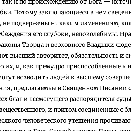
 так и по происхождению от Бога — источ
юбви. Потому заключающиеся в нем сведени
, не подвержены никаким изменениям, ко
убеждения его глубоки, непоколебимы. Нр
 законы Творца и верховного Владыки люде
еют высший авторитет, обязательность и с
 их, и, как премудро приспособленные к 
могут возводить людей к высшему соверше
ения, предлагаемые в Священном Писании 
ех благ и всемогущего распорядителя суд
 вещественного, и притом соединенные с б
всякого человеческого утешения проливают