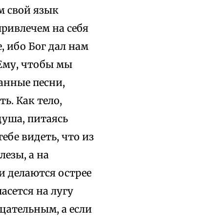
м свой язык
ривлечем на себя
, ибо Бог дал нам
 Ему, чтобы мы
анные песни,
ь. Как тело,
душа, питаясь
тебе видеть, что из
лезы, а на
и делаются острее
асется на лугу
цательным, а если