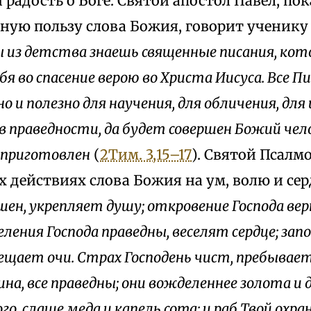
 радость о Боге. Святой апостол Павел, по
ную пользу слова Божия, говорит ученику
 из детства знаешь священные писания, ко
 во спасение верою во Христа Иисуса. Все П
о и полезно для научения, для обличения, для 
в праведности, да будет совершен Божий чело
 приготовлен
(
2Тим. 3,15–17
). Святой Псалм
 действиях слова Божия на ум, волю и сер
ршен, укрепляет душу; откровение Господа ве
ления Господа праведны, веселят сердце; запо
вещает очи. Страх Господень чист, пребывает
ина, все праведны; они вожделеннее золота 
о, слаще меда и капель coma; и раб Твой охра