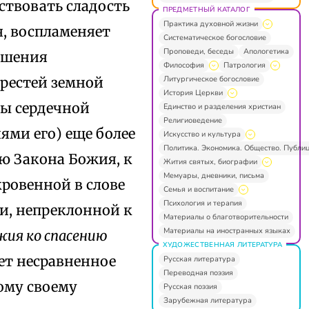
ствовать сладость
ПРЕДМЕТНЫЙ КАТАЛОГ
Практика духовной жизни
, воспламеняет
Систематическое богословие
Проповеди, беседы
Апологетика
ешения
Философия
Патрология
Литургическое богословие
орестей земной
История Церкви
ты сердечной
Единство и разделения христиан
Религиоведение
ями его) еще более
Искусство и культура
Политика. Экономика. Общество. Публи
ю Закона Божия, к
Жития святых, биографии
Мемуары, дневники, письма
кровенной в слове
Семья и воспитание
Психология и терапия
ми, непреклонной к
Материалы о благотворительности
Материалы на иностранных языках
жия ко спасению
ХУДОЖЕСТВЕННАЯ ЛИТЕРАТУРА
ет несравненное
Русская литература
Переводная поэзия
ому своему
Русская поэзия
Зарубежная литература