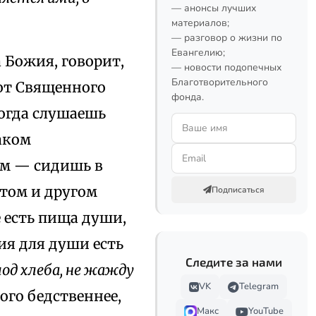
— анонсы лучших
материалов;
— разговор о жизни по
Евангелию;
 Божия, говорит,
— новости подопечных
Благотворительного
 от Священного
фонда.
когда слушаешь
аком
ом — сидишь в
 том и другом
Подписаться
 есть пища души,
ия для души есть
Следите за нами
лод хлеба, не жажду
VK
Telegram
того бедственнее,
Макс
YouTube