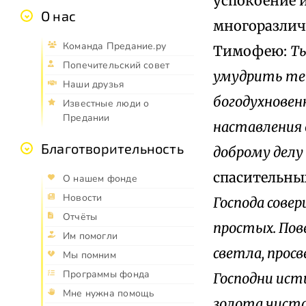
успокоение и
О нас
многоразлич
Команда Предание.ру
Тимофею:
Ты
Попечительский совет
умудрить тебя
Наши друзья
богодухновенн
Известные люди о
Предании
наставления 
Благотворительность
доброму делу
спасительных
О нашем фонде
Новости
Господа сове
Отчёты
простых. Пове
Им помогли
светла, прос
Мы помним
Программы фонда
Господни ист
Мне нужна помощь
золота чистог