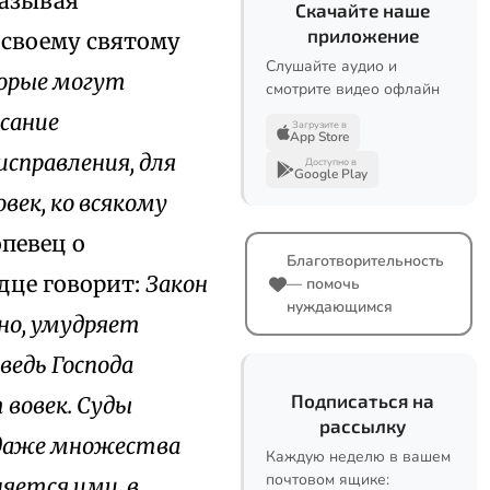
казывая
Скачайте наше
приложение
 своему святому
Слушайте аудио и
торые могут
смотрите видео офлайн
исание
Загрузите в
App Store
исправления, для
Доступно в
Google Play
век, ко всякому
опевец о
Благотворительность
дце говорит:
Закон
— помочь
нуждающимся
рно, умудряет
ведь Господа
Подписаться на
 вовек. Суды
рассылку
и даже множества
Каждую неделю в вашем
почтовом ящике:
няется ими, в