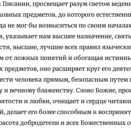
 Писании, просвещает разум светом веден
ховных предметов, до которого естественн
да не мог бы возвыситься по своим начал
я, указывает нам высшее назначение, свят
сти, высшие, лучшие всех правил язычески
м от ложных понятий и обогащая истинн
 предметов, оно расширяет круг его деятел
ести человека прямым, безопасным путем
 и вечному блаженству. Слово Божие, про
вятости и любви, очищает и сердце читаю
й, делает его более способным к восприня
расота добродетели и всех Божественных с