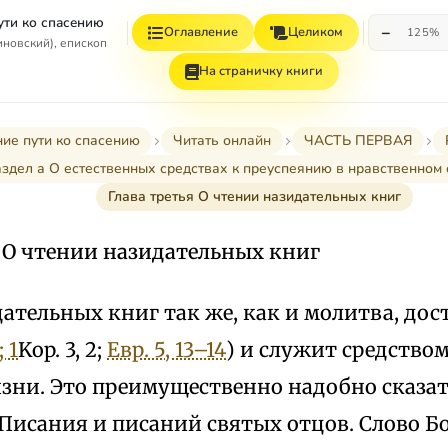
ути ко спасению
−
Оглавление
Целиком
125%
иновский), епископ
На страничку книги
ние пути ко спасению
Читать онлайн
ЧАСТЬ ПЕРВАЯ
здел а О естественных средствах к преуспеянию в нравственном
Глава третья О чтении назидательных книг
я О чтении назидательных книг
ательных книг так же, как и молитва, до
; 1
Kop. 3, 2;
Евр. 5, 13–14
) и служит средство
зни. Это преимущественно надобно сказат
Писания и писаний святых отцов. Слово Б