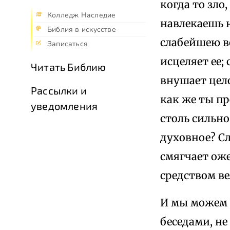
когда то зло
Колледж Наследие
навлекаешь 
Библия в искусстве
слабейшею вс
Записаться
исцеляет ее;
Читать Библию
внушает цело
Рассылки и
как же ты п
уведомления
столь сильно
духовное? Сл
смягчает ож
средством в
И мы можем 
беседами, не