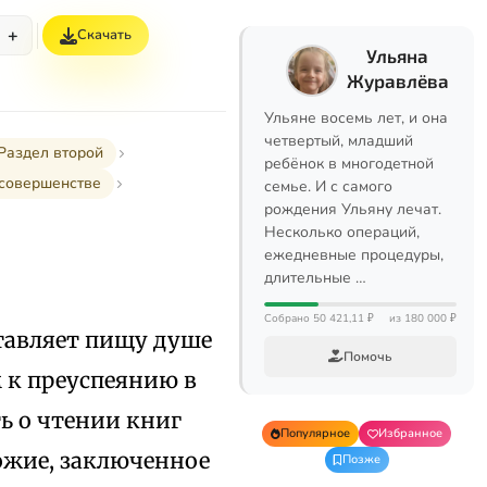
+
Скачать
Ульяна
Журавлёва
Ульяне восемь лет, и она
четвертый, младший
Раздел второй
ребёнок в многодетной
 совершенстве
семье. И с самого
рождения Ульяну лечат.
Несколько операций,
ежедневные процедуры,
длительные …
Собрано 50 421,11 ₽
из 180 000 ₽
ставляет пищу душе
Помочь
м к преуспеянию в
ь о чтении книг
Популярное
Избранное
ожие, заключенное
Позже