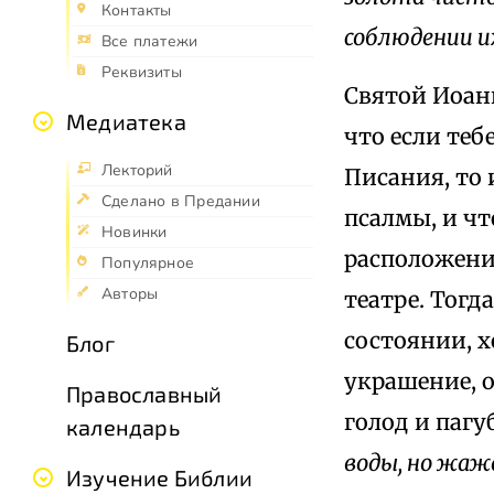
Контакты
соблюдении и
Все платежи
Реквизиты
Святой Иоанн
Медиатека
что если теб
Лекторий
Писания, то 
Сделано в Предании
псалмы, и чт
Новинки
расположени
Популярное
Авторы
театре. Тогд
состоянии, х
Блог
украшение, о
Православный
голод и пагу
календарь
воды, но жаж
Изучение Библии