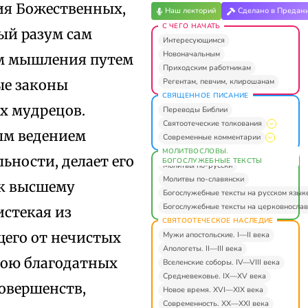
ия Божественных,
Наш лекторий
Сделано в Предан
С ЧЕГО НАЧАТЬ
ый разум сам
Интересующимся
Новоначальным
ам мышления путем
Приходским работникам
Регентам, певчим, клирошанам
ые законы
СВЯЩЕННОЕ ПИСАНИЕ
х мудрецов.
Переводы Библии
Святоотеческие толкования
ым ведением
Современные комментарии
МОЛИТВОСЛОВЫ.
ьности, делает его
БОГОСЛУЖЕБНЫЕ ТЕКСТЫ
Молитвы по-русски
Молитвы по-славянски
 к высшему
Богослужебные тексты на русском язык
Богослужебные тексты на церковнослав
истекая из
СВЯТООТЕЧЕСКОЕ НАСЛЕДИЕ
щего от нечистых
Мужи апостольские. I—II века
Апологеты. II—III века
тою благодатных
Вселенские соборы. IV—VIII века
Средневековье. IX—XV века
овершенств,
Новое время. XVI—XIX века
Современность. XX—XXI века