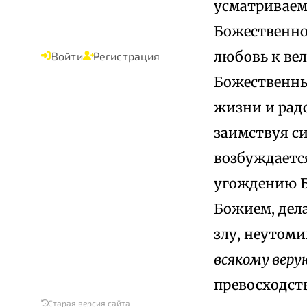
усматриваем
Божественно
любовь к ве
Войти
Регистрация
Божественные
жизни и радо
заимствуя си
возбуждаетс
угождению Бо
Божием, дела
злу, неутоми
всякому вер
превосходст
Старая версия сайта