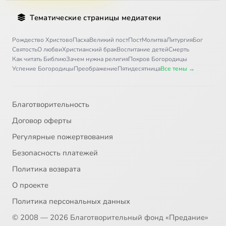
Тематические страницы медиатеки
Рождество Христово
Пасха
Великий пост
Пост
Молитва
Литургия
Бог
Святость
О любви
Христианский брак
Воспитание детей
Смерть
Как читать Библию
Зачем нужна религия
Покров Богородицы
Успение Богородицы
Преображение
Пятидесятница
Все темы →
Благотворительность
Договор оферты
Регулярные пожертвования
Безопасность платежей
Политика возврата
О проекте
Политика персональных данных
© 2008 — 2026 Благотворительный фонд «Предание»