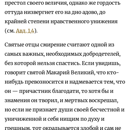
престол своего величия, однако же гордость
оттуда низвергнет его на дно адово, до
крайней степени нравственного унижения
(см.
Авд. 1,4
).
Святые отцы смирение считают одной из
самых важных, необходимых добродетелей,
без которой нельзя спастись. Если увидишь,
говорит святой Макарий Великий, что кто-
нибудь превозносится и надмевается тем, что
он — причастник благодати, то хотя бы и
знамения он творил, и мертвых воскрешал,
но если не признает души своей бесчестной и
уничиженной и себя нищим по духу и
грешным, тот окрадывается злобой и сам не