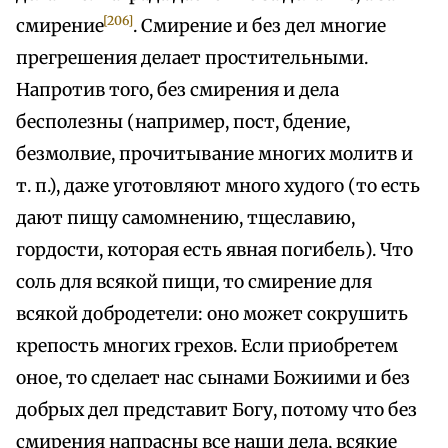
[206]
смирение
. Смирение и без дел многие
прегрешения делает простительными.
Напротив того, без смирения и дела
бесполезны (например, пост, бдение,
безмолвие, прочитывание многих молитв и
т. п.), даже уготовляют много худого (то есть
дают пищу самомнению, тщеславию,
гордости, которая есть явная погибель). Что
соль для всякой пищи, то смирение для
всякой добродетели: оно может сокрушить
крепость многих грехов. Если приобретем
оное, то сделает нас сынами Божиими и без
добрых дел представит Богу, потому что без
смирения напрасны все наши дела, всякие