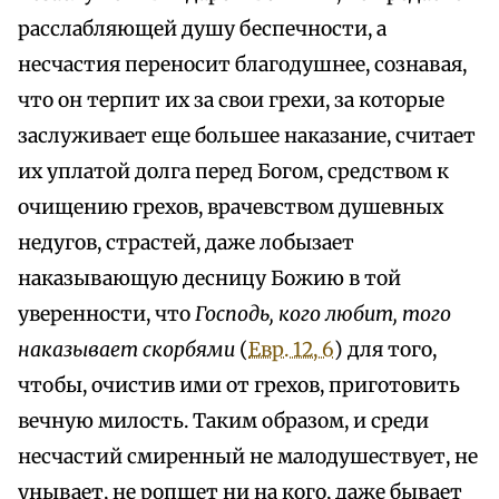
расслабляющей душу беспечности, а
несчастия переносит благодушнее, сознавая,
что он терпит их за свои грехи, за которые
заслуживает еще большее наказание, считает
их уплатой долга перед Богом, средством к
очищению грехов, врачевством душевных
недугов, страстей, даже лобызает
наказывающую десницу Божию в той
уверенности, что
Господь, кого любит, того
наказывает скорбями
(
Евр. 12, 6
) для того,
чтобы, очистив ими от грехов, приготовить
вечную милость. Таким образом, и среди
несчастий смиренный не малодушествует, не
унывает, не ропщет ни на кого, даже бывает