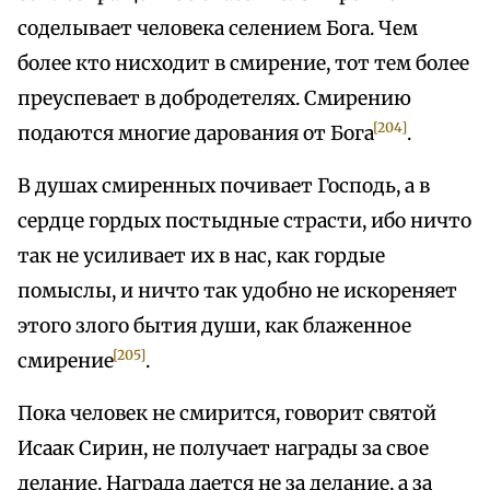
соделывает человека селением Бога. Чем
более кто нисходит в смирение, тот тем более
преуспевает в добродетелях. Смирению
[204]
подаются многие дарования от Бога
.
В душах смиренных почивает Господь, а в
сердце гордых постыдные страсти, ибо ничто
так не усиливает их в нас, как гордые
помыслы, и ничто так удобно не искореняет
этого злого бытия души, как блаженное
[205]
смирение
.
Пока человек не смирится, говорит святой
Исаак Сирин, не получает награды за свое
делание. Награда дается не за делание, а за