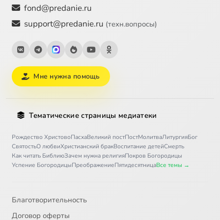
fond@predanie.ru
support@predanie.ru
(техн.вопросы)
Мне нужна помощь
Тематические страницы медиатеки
Рождество Христово
Пасха
Великий пост
Пост
Молитва
Литургия
Бог
Святость
О любви
Христианский брак
Воспитание детей
Смерть
Как читать Библию
Зачем нужна религия
Покров Богородицы
Успение Богородицы
Преображение
Пятидесятница
Все темы →
Благотворительность
Договор оферты