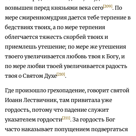
[209]
возвышен перед князьями века сего
. По
мере смиренномудрия дается тебе терпение в
бедствиях твоих, а по мере терпения
облегчается тяжесть скорбей твоих и
приемлешь утешение; по мере же утешения
твоего увеличивается любовь твоя к Богу, и
по мере любви твоей увеличивается радость
[210]
твоя о Святом Духе
.
Где произошло грехопадение, говорит святой
Иоанн Лествичник, там привитала уже
гордость, потому что падение служит
[211]
указателем гордости
. За гордость Бог
часто наказывает попущением подвергаться