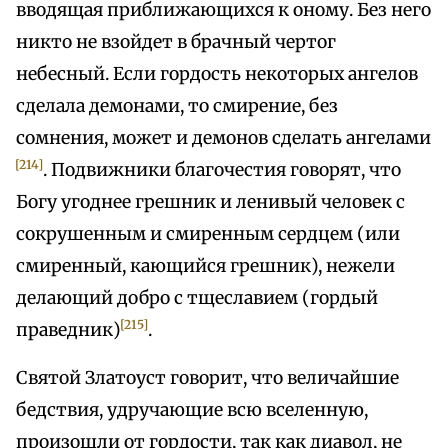
вводящая приближающихся к оному. Без него
никто не взойдет в брачный чертог
небесный. Если гордость некоторых ангелов
сделала демонами, то смирение, без
сомнения, может и демонов сделать ангелами
[214]
. Подвижники благочестия говорят, что
Богу угоднее грешник и ленивый человек с
сокрушенным и смиренным сердцем (или
смиренный, кающийся грешник), нежели
делающий добро с тщеславием (гордый
[215]
праведник)
.
Святой Златоуст говорит, что величайшие
бедствия, удручающие всю вселенную,
произошли от гордости, так как диавол, не