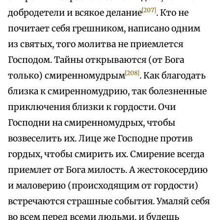
[207]
добродетели и всякое делание
. Кто не
почитает себя грешником, написано одним
из святых, того молитва не приемлется
Господом. Тайны открываются (от Бога
[208]
только) смиренномудрым
. Как благодать
близка к смиренномудрию, так болезненные
приключения близки к гордости. Очи
Господни на смиренномудрых, чтобы
возвеселить их. Лице же Господне против
гордых, чтобы смирить их. Смирение всегда
приемлет от Бога милость. А жестокосердию
и маловерию (происходящим от гордости)
встречаются страшные события. Умаляй себя
во всем перед всеми людьми, и будешь