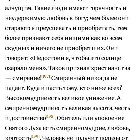
алчущим. Такие люди имеют горячность и
неудержимую любовь к Богу; чем более они
стараются преуспевать и приобретать, тем
более признают себя нищими как во всем
скудных и ничего не приобретших. Они
говорят: «Недостоин я, чтобы это солнце
озаряло меня». Таков признак христианства
[197]
— смирение!
Смиренный никогда не
падает. Куда и пасть тому, кто ниже всех?
Высокомудрие есть великое унижение. А
смиренномудрие есть великая высота, честь
[198]
и достоинство
. Обитель или упокоение
Святого Духа есть смиренномудрие, любовь,
[199]
кротость
. Человек не получит пользы от