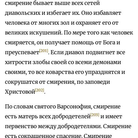
смирение бывает выше всех сетей
диавольских и избегает их. Оно избавляет
человека от многих зол и охраняет его от
великих искушений. По мере того как человек
смиряется, он получает помощь от Бога и
[201]
преуспевает
. Если диавол подвигнет все
хитрости злобы своей со всеми демонами
своими, то все коварства его упразднятся и
сокрушатся от смирения, по заповеди
[202]
Христовой
.
По словам святого Варсонофия, смирение
[203]
есть матерь всех добродетелей
и имеет
первенство между добродетелями. Смирение
есть сокращенное спасение. Смирение