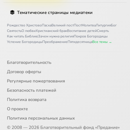
Тематические страницы медиатеки
Рождество Христово
Пасха
Великий пост
Пост
Молитва
Литургия
Бог
Святость
О любви
Христианский брак
Воспитание детей
Смерть
Как читать Библию
Зачем нужна религия
Покров Богородицы
Успение Богородицы
Преображение
Пятидесятница
Все темы →
Благотворительность
Договор оферты
Регулярные пожертвования
Безопасность платежей
Политика возврата
О проекте
Политика персональных данных
© 2008 — 2026 Благотворительный фонд «Предание»