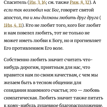
Спаситель (
Ин. 3, 16
; см. также
Рим. 8, 32
). А
если так возлюбил нас Бог
, говорит святой
апостол,
то и мы должны любить друг друга
(
1Ин. 4, 11
). Кто не любит того, кого Бог любит
и нам повелел любить, тот не только не
может иметь любви к Богу, но и прогневляет
Его противлением Его воле.
Собственно любить значит считать что-
нибудь дорогим, приятным для нас, что
нравится нам по своим качествам, с чем мы
желаем быть в тесном общении для
созидания взаимного счастья; это — любовь
симпатическая. Любить значит также питать
к кому-нибудь душевное благорасположение,