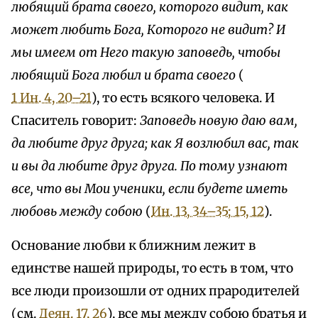
любящий брата своего, которого видит, как
может любить Бога, Которого не видит? И
мы имеем от Него такую заповедь, чтобы
любящий Бога любил и брата своего
(
1 Ин. 4, 20–21
), то есть всякого человека. И
Спаситель говорит:
Заповедь новую даю вам,
да любите друг друга; как Я возлюбил вас, так
и вы да любите друг друга. По тому узнают
все, что вы Мои ученики, если будете иметь
любовь между собою
(
Ин. 13, 34–35; 15, 12
).
Основание любви к ближним лежит в
единстве нашей природы, то есть в том, что
все люди произошли от одних прародителей
(см.
Деян. 17, 26
), все мы между собою братья и