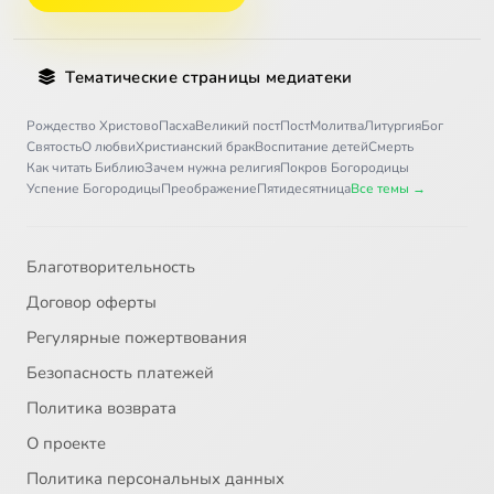
Тематические страницы медиатеки
Рождество Христово
Пасха
Великий пост
Пост
Молитва
Литургия
Бог
Святость
О любви
Христианский брак
Воспитание детей
Смерть
Как читать Библию
Зачем нужна религия
Покров Богородицы
Успение Богородицы
Преображение
Пятидесятница
Все темы →
Благотворительность
Договор оферты
Регулярные пожертвования
Безопасность платежей
Политика возврата
О проекте
Политика персональных данных