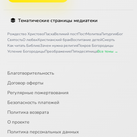
Тематические страницы медиатеки
Рождество Христово
Пасха
Великий пост
Пост
Молитва
Литургия
Бог
Святость
О любви
Христианский брак
Воспитание детей
Смерть
Как читать Библию
Зачем нужна религия
Покров Богородицы
Успение Богородицы
Преображение
Пятидесятница
Все темы →
Благотворительность
Договор оферты
Регулярные пожертвования
Безопасность платежей
Политика возврата
О проекте
Политика персональных данных