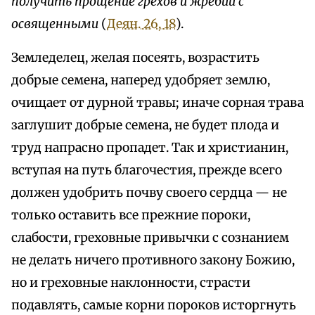
получить прощение грехов и жребий с
освященными
(
Деян. 26, 18
).
Земледелец, желая посеять, возрастить
добрые семена, наперед удобряет землю,
очищает от дурной травы; иначе сорная трава
заглушит добрые семена, не будет плода и
труд напрасно пропадет. Так и христианин,
вступая на путь благочестия, прежде всего
должен удобрить почву своего сердца — не
только оставить все прежние пороки,
слабости, греховные привычки с сознанием
не делать ничего противного закону Божию,
но и греховные наклонности, страсти
подавлять, самые корни пороков исторгнуть