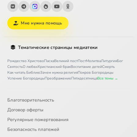
Мне нужна помощь
Тематические страницы медиатеки
Рождество Христово
Пасха
Великий пост
Пост
Молитва
Литургия
Бог
Святость
О любви
Христианский брак
Воспитание детей
Смерть
Как читать Библию
Зачем нужна религия
Покров Богородицы
Успение Богородицы
Преображение
Пятидесятница
Все темы →
Благотворительность
Договор оферты
Регулярные пожертвования
Безопасность платежей