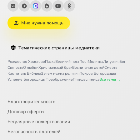
Мне нужна помощь
Тематические страницы медиатеки
Рождество Христово
Пасха
Великий пост
Пост
Молитва
Литургия
Бог
Святость
О любви
Христианский брак
Воспитание детей
Смерть
Как читать Библию
Зачем нужна религия
Покров Богородицы
Успение Богородицы
Преображение
Пятидесятница
Все темы →
Благотворительность
Договор оферты
Регулярные пожертвования
Безопасность платежей