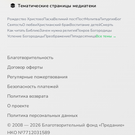
Тематические страницы медиатеки
Рождество Христово
Пасха
Великий пост
Пост
Молитва
Литургия
Бог
Святость
О любви
Христианский брак
Воспитание детей
Смерть
Как читать Библию
Зачем нужна религия
Покров Богородицы
Успение Богородицы
Преображение
Пятидесятница
Все темы →
Благотворительность
Договор оферты
Регулярные пожертвования
Безопасность платежей
Политика возврата
О проекте
Политика персональных данных
© 2008 — 2026 Благотворительный фонд «Предание»
НКО №7712031589