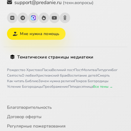
support@predanie.ru
(техн.вопросы)
Мне нужна помощь
Тематические страницы медиатеки
Рождество Христово
Пасха
Великий пост
Пост
Молитва
Литургия
Бог
Святость
О любви
Христианский брак
Воспитание детей
Смерть
Как читать Библию
Зачем нужна религия
Покров Богородицы
Успение Богородицы
Преображение
Пятидесятница
Все темы →
Благотворительность
Договор оферты
Регулярные пожертвования