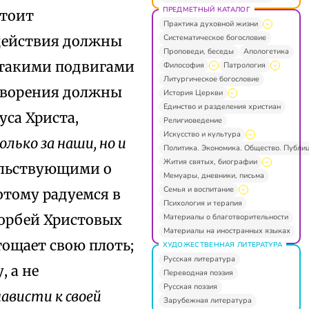
ПРЕДМЕТНЫЙ КАТАЛОГ
стоит
Практика духовной жизни
Систематическое богословие
 действия должны
Проповеди, беседы
Апологетика
ы такими подвигами
Философия
Патрология
Литургическое богословие
етворения должны
История Церкви
Единство и разделения христиан
уса Христа,
Религиоведение
Искусство и культура
лько за наши, но и
Политика. Экономика. Общество. Публи
Жития святых, биографии
ельствующими о
Мемуары, дневники, письма
Семья и воспитание
отому радуемся в
Психология и терапия
корбей Христовых
Материалы о благотворительности
Материалы на иностранных языках
стощает свою плоть;
ХУДОЖЕСТВЕННАЯ ЛИТЕРАТУРА
Русская литература
 а не
Переводная поэзия
Русская поэзия
ависти к своей
Зарубежная литература