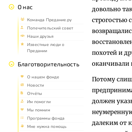
О нас
довольно так
строгостью с
Команда Предание.ру
Попечительский совет
возвращались
Наши друзья
восстановлен
Известные люди о
Предании
похотей и д
оканчивали 
Благотворительность
О нашем фонде
Потому слиш
Новости
предпринимат
Отчёты
должен указы
Им помогли
Мы помним
неумеренную
Программы фонда
далеким от 
Мне нужна помощь