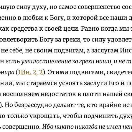
шую силу духу, но самое совершенство со
енно в любви к Богу, к которой все наши
как средства к своей цели. Равно когда м
овлетворить Богу за грехи, то силу удовл
не себе, не своим подвигам, а заслугам Иис
ин
есть умилостивление за грехи наши, и не то
о мира
(
1Ин. 2, 2
). Этими подвигами, свидет
ии, мы стараемся усвоять заслуги Его и п
и восполняем недостаток в плоти нашей с
). Но безрассудно делают те, кто крайне и
о только укрощать, чтобы подчинить духу,
ь совершенно.
Ибо никто никогда не имел нен