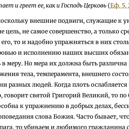
ает и греет ее, как и Господь Церковь
(
Еф. 5,
поскольку внешние подвиги, служащие к 
е цель, не самое совершенство, а только ср
го, то и надобно упражняться в них столь
ровью и исполнению наших высших обязан
 в меру. Но мера их должна быть различна
ожения тела, темперамента, внешнего сост
ни разных людей. Когда плоть ослабляется
, говорит святой Григорий Великий, то по
особна к упражнению в добрых делах, бесс
поведания слова Божия. Часто бывает, чт
рага, то убиваем и любимого гражданина с