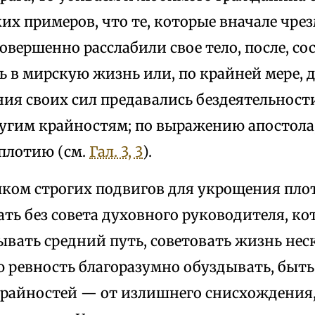
их примеров, что те, которые вначале чре
овершенно расслабили свое тело, после, с
 в мирскую жизнь или, по крайней мере, 
ия своих сил предавались бездеятельности
ругим крайностям; по выражению апостола,
плотию (см.
Гал. 3, 3
).
ком строгих подвигов для укрощения пло
ь без совета духовного руководителя, ко
вать средний путь, советовать жизнь нес
 ревность благоразумно обуздывать, быт
крайностей — от излишнего снисхождения,