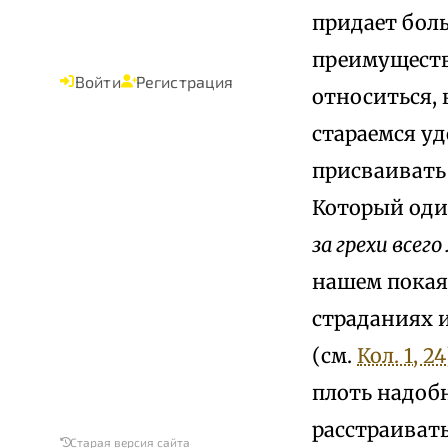
придает боль
преимуществ
Войти
Регистрация
относиться, 
стараемся уд
присваивать 
Который од
за грехи всег
нашем покаян
страданиях 
(см.
Кол. 1, 24
плоть надобн
расстраиват
Старая версия сайта