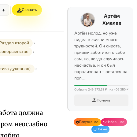
+
Скачать
Артём
Хмелев
Артём молод, но уже
видел в жизни много
Раздел второй
трудностей. Он сирота,
 совершенстве
привык заботится о себе
сам, но, когда случилось
несчастье, и он был
тика духовная)
парализован – остался на
поп…
Собрано 249 273,68 ₽
из 406 350 ₽
Помочь
забота должна
Популярное
Избранное
ором неослабно
Позже
адобно