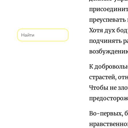
присоединит
преуспевать 
Хотя дух бод
подчинять ра
возбуждению
К доброволь
страстей, от
Чтобы не зл
предосторож
Во-первых, б
нравственно