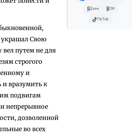
может понести и
Дзен
OK
TikTok
обыкновенной,
я украшал Свою
вел путем не для
езям строгого
женному и
 и вразумить к
ким подвигам
 и непрерывное
гости, дозволенной
ельные во всех