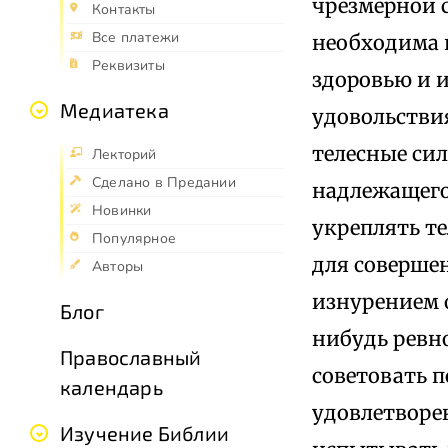
чрезмерной с
Контакты
Все платежи
необходима к
Реквизиты
здоровью и 
Медиатека
удовольствия
телесные си
Лекторий
Сделано в Предании
надлежащего 
Новинки
укреплять те
Популярное
для соверше
Авторы
изнурением 
Блог
нибудь ревн
Православный
советовать 
календарь
удовлетворе
Изучение Библии