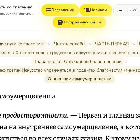
ути ко спасению
−
Оглавление
Целиком
125%
иновский), епископ
На страничку книги
ние пути ко спасению
Читать онлайн
ЧАСТЬ ПЕРВАЯ
здел а О естественных средствах к преуспеянию в нравственном
Глава первая О духовном бодрствовании
аф третий Искусство упражняться в подвигах благочестия (гимнас
О внешнем самоумерщвлении
самоумерщвлении
 предосторожности.
— Первая и главная 
на на внутреннее самоумерщвление, в кот
жняться во всех случаях жизни. К этому н