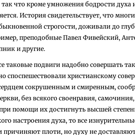
 так что кроме умножения бодрости духа и
яется. История свидетельствует, что мног
обыкновенной строгости, доживали до глуб
ример, преподобные Павел Фивейский, Ант
пник и другие.
се таковые подвиги надобно совершать так
но споспешествовали христианскому совер
 сердцем сокрушенным и смиренным, сообр
ркви, без всякого своенравия, самочиния
при помощи их достигнуть высшей степени
кого настроения духа, то все изнурительны
и причиняют плоти, но духу не доставляю