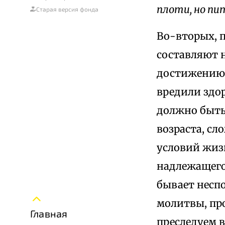
плоти, но пит
Старая версия фонда
Во-вторых, 
составляют н
достижению е
вредили здо
должно быть
возраста, сл
условий жиз
надлежащего
бывает несп
молитвы, про
Главная
преследуем в