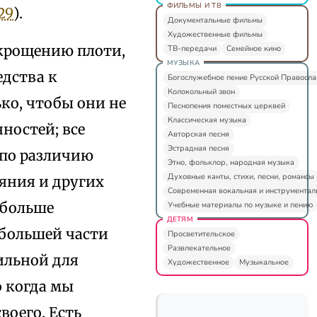
ФИЛЬМЫ И ТВ
 29
).
Документальные фильмы
Художественные фильмы
укрощению плоти,
ТВ-передачи
Семейное кино
МУЗЫКА
едства к
Богослужебное пение Русской Правосл
Колокольный звон
ко, чтобы они не
Песнопения поместных церквей
Классическая музыка
ностей; все
Авторская песня
Эстрадная песня
 по различию
Этно, фольклор, народная музыка
Духовные канты, стихи, песни, романсы
ояния и других
Современная вокальная и инструментал
 больше
Учебные материалы по музыке и пению
ДЕТЯМ
 большей части
Просветительское
Развлекательное
ильной для
Художественное
Музыкальное
о когда мы
воего. Есть