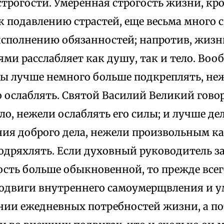
трогости. Умеренная строгость жизни, кро
 подавлению страстей, еще весьма много 
исполнению обязанностей; напротив, жизн
ми расслабляет как душу, так и тело. Воо
лы лучше немного больше подкреплять, не
ослаблять. Святой Василий Великий говор
ло, нежели ослаблять его силы; и лучше де
ния доброго дела, нежели произвольным 
одряхлять. Если духовный руководитель з
ость больше обыкновенной, то прежде все
подвиги внутреннего самоумерщвления и у
нии ежедневных потребностей жизни, а п