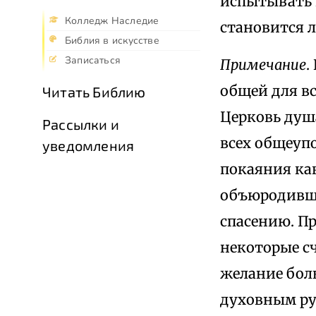
испытывать и
Колледж Наследие
становится ли
Библия в искусстве
Записаться
Примечание
.
общей для в
Читать Библию
Церковь душ
Рассылки и
всех общеуп
уведомления
покаяния ка
объюродивше
спасению. П
некоторые с
желание боль
духовным ру