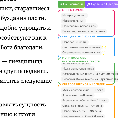
Наш лекторий
Сделано в Предан
ники, старавшиеся
С ЧЕГО НАЧАТЬ
Интересующимся
обуздания плоти.
Новоначальным
Приходским работникам
надобно укрощать и
Регентам, певчим, клирошанам
особствуют как к
СВЯЩЕННОЕ ПИСАНИЕ
Переводы Библии
Бога благодати.
Святоотеческие толкования
Современные комментарии
МОЛИТВОСЛОВЫ.
и — гнездилища
БОГОСЛУЖЕБНЫЕ ТЕКСТЫ
Молитвы по-русски
Молитвы по-славянски
и другие подвиги.
Богослужебные тексты на русском язык
Богослужебные тексты на церковнослав
аметить следующие
СВЯТООТЕЧЕСКОЕ НАСЛЕДИЕ
Мужи апостольские. I—II века
Апологеты. II—III века
Вселенские соборы. IV—VIII века
тавлять сущность
Средневековье. IX—XV века
Новое время. XVI—XIX века
ению к плоти
Современность. XX—XXI века