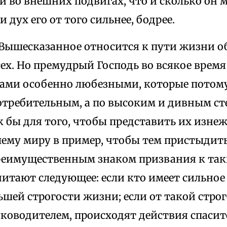
 во внешних подвигах, что и сколько он 
 дух его от того сильнее, бодрее.
 Вышесказанное относится к пути жизни 
сех. Но премудрый Господь во всякое врем
ами особенно любезными, которые потому 
отребительным, а по высоким и дивным ст
к бы для того, чтобы представить их изне
му миру в пример, чтобы тем пристыдить
реимущественным знаком призвания к та
читают следующее: если кто имеет сильное
шей строгости жизни; если от такой стро
ководителем, происходят действия спасит