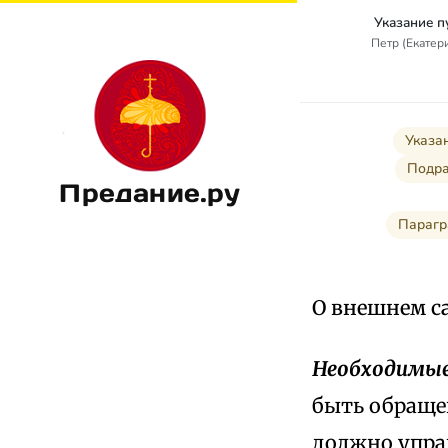
Указание п
Петр (Екатер
Указа
Подра
Предание.ру
Парагр
О внешнем 
Необходимые
быть обраще
должно упра