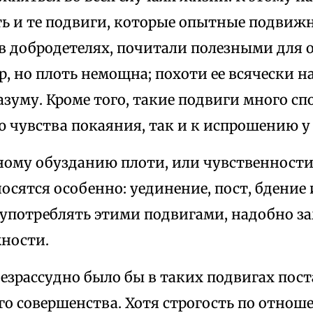
ь и те подвиги, которые опытные подвиж
в добродетелях, почитали полезными для 
р, но плоть немощна; похоти ее всячески 
зуму. Кроме того, такие подвиги много сп
 чувства покаяния, так и к испрошению у 
ному обузданию плоти, или чувственност
носятся особенно: уединение, пост, бдение 
оупотреблять этими подвигами, надобно з
ности.
езрассудно было бы в таких подвигах пос
го совершенства. Хотя строгость по отнош