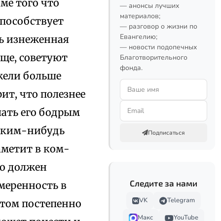
ме того что
— анонсы лучших
материалов;
способствует
— разговор о жизни по
Евангелию;
ь изнеженная
— новости подопечных
бще, советуют
Благотворительного
фонда.
жели больше
ит, что полезнее
лать его бодрым
каким-нибудь
Подписаться
аметит в ком-
го должен
Следите за нами
меренность в
VK
Telegram
отом постепенно
Макс
YouTube