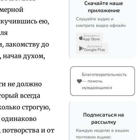
Скачайте наше
змерной
приложение
Слушайте аудио и
оскучившись ею,
смотрите видео офлайн
для
Загрузите в
App Store
, лакомству до
Доступно в
Google Play
 начав духом,
Благотворительность
— помочь
ти не должно
нуждающимся
торый всегда
колько строгую,
Подписаться на
ь одинаково
рассылку
 потворства и от
Каждую неделю в вашем
почтовом ящике: