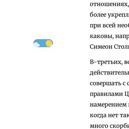
отношениях,
более укрепл
при всей не
каковы, нап
Симеон Стол
В-третьих, в
действитель
совершать с
правилами Це
намерением 
когда нет та
много скорб