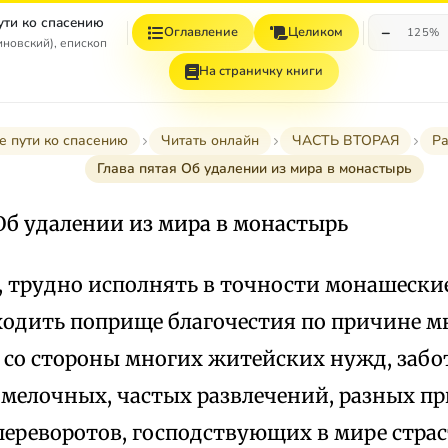
ути ко спасению
−
Оглавление
Целиком
125%
иновский), епископ
На страничку книги
е пути ко спасению
Читать онлайн
ЧАСТЬ ВТОРАЯ
Ра
Глава пятая Об удалении из мира в монастырь
Об удалении из мира в монастырь
, трудно исполнять в точности монашеские
ходить поприще благочестия по причине 
со стороны многих житейских нужд, забот
 мелочных, частых развлечений, разных п
переворотов, господствующих в мире страс