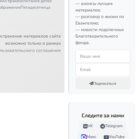
кий брак
Воспитание детей
— анонсы лучших
ображение
Пятидесятница
материалов;
— разговор о жизни по
Евангелию;
— новости подопечных
остранение материалов сайта
Благотворительного
фонда.
возможно только в рамках
льзовательского соглашения
Подписаться
Следите за нами
VK
Telegram
Макс
YouTube