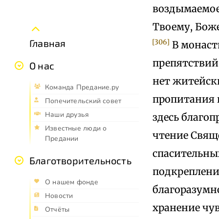
воздымаемое 
Твоему, Боже
Главная
[306]
В монаст
препятствий 
О нас
нет житейски
Команда Предание.ру
пропитания и
Попечительский совет
Наши друзья
здесь благоп
Известные люди о
чтение Свящ
Предании
спасительны
Благотворительность
подкреплени
О нашем фонде
благоразумн
Новости
хранение чу
Отчёты