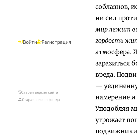
соблазнов, и
ни сил проти
мир лежит во
гордость жи
Войти
Регистрация
атмосфера. Ж
заразиться б
вреда. Подв
— уединенну
Старая версия сайта
намерение и 
Старая версия фонда
Уподобляя м
угрожает по
подвижники,