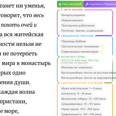
Наш лекторий
Сделано в Предан
танет ни уменья,
С ЧЕГО НАЧАТЬ
говорит, что
весь
Интересующимся
Новоначальным
 похоть очей и
Приходским работникам
Регентам, певчим, клирошанам
а вся житейская
СВЯЩЕННОЕ ПИСАНИЕ
Переводы Библии
ности нельзя не
Святоотеческие толкования
Современные комментарии
 не потерпеть
МОЛИТВОСЛОВЫ.
БОГОСЛУЖЕБНЫЕ ТЕКСТЫ
з мира в монастырь
Молитвы по-русски
Молитвы по-славянски
орых одно
Богослужебные тексты на русском язык
Богослужебные тексты на церковнослав
сения души.
СВЯТООТЕЧЕСКОЕ НАСЛЕДИЕ
Мужи апостольские. I—II века
каждая волна
Апологеты. II—III века
Вселенские соборы. IV—VIII века
пристани,
Средневековье. IX—XV века
Новое время. XVI—XIX века
е море,
Современность. XX—XXI века