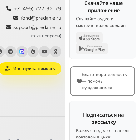
Скачайте наше
+7 (495) 722-92-79
приложение
fond@predanie.ru
Слушайте аудио и
смотрите видео офлайн
support@predanie.ru
(техн.вопросы)
Загрузите в
App Store
Доступно в
Google Play
Мне нужна помощь
Благотворительность
— помочь
нуждающимся
Подписаться на
рассылку
Каждую неделю в вашем
почтовом ящике: