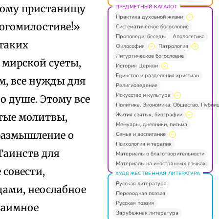
ихому пристанищу
ПРЕДМЕТНЫЙ КАТАЛОГ
Практика духовной жизни
ногомилостиве!»
Систематическое богословие
Проповеди, беседы
Апологетика
 таких
Философия
Патрология
Литургическое богословие
 мирской суеты,
История Церкви
Единство и разделения христиан
ам, все нужды для
Религиоведение
Искусство и культура
о душе. Этому все
Политика. Экономика. Общество. Публи
Жития святых, биографии
стые молитвы,
Мемуары, дневники, письма
размышление о
Семья и воспитание
Психология и терапия
Таинств для
Материалы о благотворительности
Материалы на иностранных языках
 совести,
ХУДОЖЕСТВЕННАЯ ЛИТЕРАТУРА
Русская литература
дами, неослабное
Переводная поэзия
Русская поэзия
заимное
Зарубежная литература