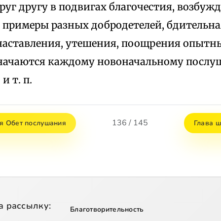
руг другу в подвигах благочестия, возбу
примеры разных добродетелей, бдительна
 наставления, утешения, поощрения опытны
начаются каждому новоначальному послу
и т. п.
136 / 145
ая Обет послушания
Глава 
а рассылку:
Благотворительность