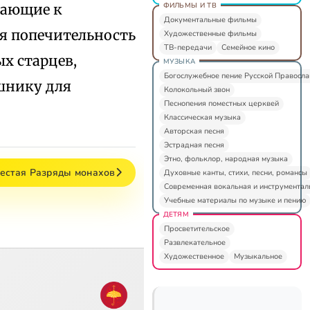
ФИЛЬМЫ И ТВ
ждающие к
Документальные фильмы
я попечительность
Художественные фильмы
ТВ-передачи
Семейное кино
х старцев,
МУЗЫКА
Богослужебное пение Русской Правосл
шнику для
Колокольный звон
Песнопения поместных церквей
Классическая музыка
Авторская песня
Эстрадная песня
Этно, фольклор, народная музыка
шестая Разряды монахов
Духовные канты, стихи, песни, романсы
Современная вокальная и инструментал
Учебные материалы по музыке и пению
ДЕТЯМ
Просветительское
Развлекательное
Художественное
Музыкальное