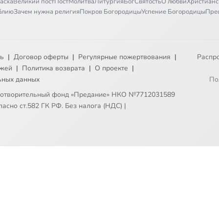
асха
Великий пост
Пост
Молитва
Литургия
Бог
Святость
О любви
Христианс
иблию
Зачем нужна религия
Покров Богородицы
Успение Богородицы
Пре
ть
|
Договор оферты
|
Регулярные пожертвования
|
Распр
ежей
|
Политика возврата
|
О проекте
|
ьных данных
По
готворительный фонд «Предание» НКО №7712031589
асно ст.582 ГК РФ. Без налога (НДС)
|