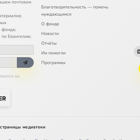
ашем почтовом
Благотворительность — помочь
нуждающимся
атериалов;
ных
О фонде
 фонда;
Новости
 по Евангелию.
Отчёты
Им помогли
Программы
ляются на
 страницы медиатеки