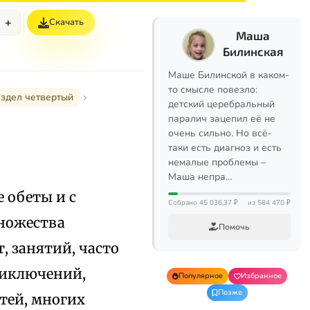
+
Скачать
Маша
Билинская
Маше Билинской в каком-
то смысле повезло:
здел четвертый
детский церебральный
паралич зацепил её не
очень сильно. Но всё-
таки есть диагноз и есть
немалые проблемы –
Маша непра…
 обеты и с
Собрано 45 036,37 ₽
из 584 470 ₽
множества
Помочь
, занятий, часто
риключений,
Популярное
Избранное
Позже
тей, многих