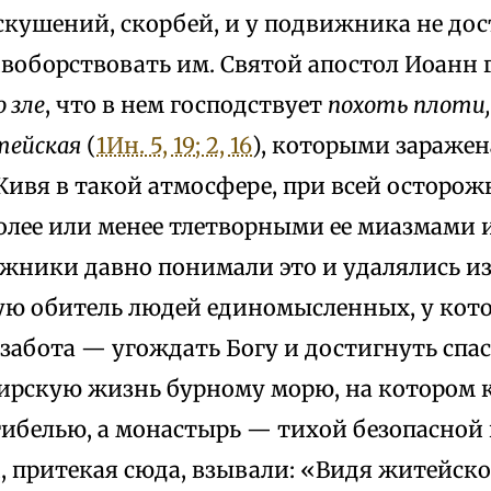
скушений, скорбей, и у подвижника не дос
воборствовать им. Святой апостол Иоанн 
 зле
, что в нем господствует
похоть плоти,
тейская
(
1Ин. 5, 19; 2, 16
), которыми заражен
ивя в такой атмосфере, при всей осторож
олее или менее тлетворными ее миазмами и
ижники давно понимали это и удалялись и
ю обитель людей единомысленных, у кот
забота — угождать Богу и достигнуть спа
ирскую жизнь бурному морю, на котором 
гибелью, а монастырь — тихой безопасной 
 притекая сюда, взывали: «Видя житейско