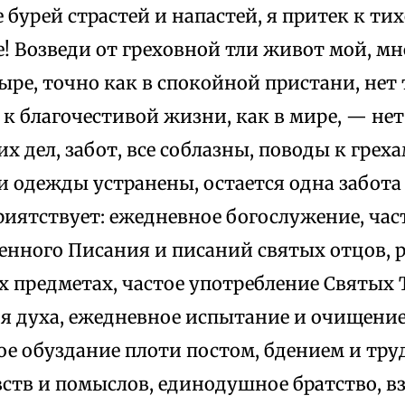
бурей страстей и напастей, я притек к т
! Возведи от греховной тли живот мой, м
ыре, точно как в спокойной пристани, нет
к благочестивой жизни, как в мире, — нет
х дел, забот, все соблазны, поводы к грех
 одежды устранены, остается одна забота 
риятствует: ежедневное богослужение, ча
енного Писания и писаний святых отцов, 
х предметах, частое употребление Святых 
я духа, ежедневное испытание и очищение
ое обуздание плоти постом, бдением и тру
вств и помыслов, единодушное братство, в