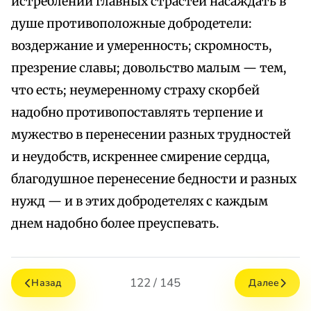
истреблении главных страстей насаждать в
душе противоположные добродетели:
воздержание и умеренность; скромность,
презрение славы; довольство малым — тем,
что есть; неумеренному страху скорбей
надобно противопоставлять терпение и
мужество в перенесении разных трудностей
и неудобств, искреннее смирение сердца,
благодушное перенесение бедности и разных
нужд — и в этих добродетелях с каждым
днем надобно более преуспевать.
122 / 145
Назад
Далее