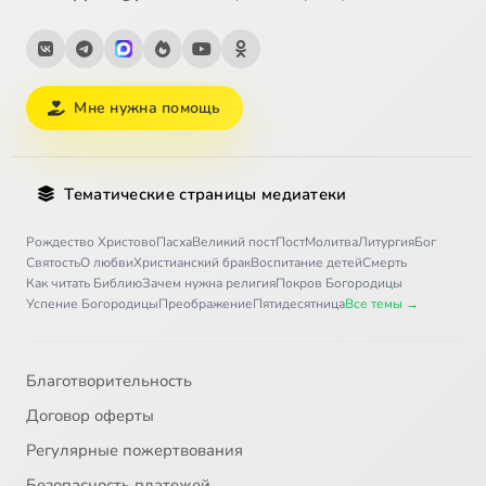
Мне нужна помощь
Тематические страницы медиатеки
Рождество Христово
Пасха
Великий пост
Пост
Молитва
Литургия
Бог
Святость
О любви
Христианский брак
Воспитание детей
Смерть
Как читать Библию
Зачем нужна религия
Покров Богородицы
Успение Богородицы
Преображение
Пятидесятница
Все темы →
Благотворительность
Договор оферты
Регулярные пожертвования
Безопасность платежей