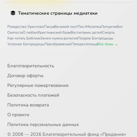
Тематические страницы медиатеки
Рождество Христово
Пасха
Великий пост
Пост
Молитва
Литургия
Бог
Святость
О любви
Христианский брак
Воспитание детей
Смерть
Как читать Библию
Зачем нужна религия
Покров Богородицы
Успение Богородицы
Преображение
Пятидесятница
Все темы →
Благотворительность
Договор оферты
Регулярные пожертвования
Безопасность платежей
Политика возврата
О проекте
Политика персональных данных
© 2008 — 2026 Благотворительный фонд «Предание»