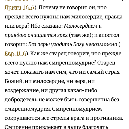
Притч. 16, 6
). Почему не говорит он, что
прежде всего нужны нам милосердие, правда
или вера? Ибо сказано:
Милосердием и
правдою очищается грех
(там же); и апостол
говорит:
Без веры угодить Богу невозможно
(
Евр. 11, 6
). Как же старец говорит, что прежде
всего нужно нам смиренномудрие? Старец
хочет показать нам сим, что ни самый страх
Божий, ни милосердие, ни вера, ни
воздержание, ни другая какая-либо
добродетель не может быть совершенна без
смиренномудрия. Смиренномудрием
сокрушаются все стрелы врага и противника.
Смирение привлекает в душу благодать