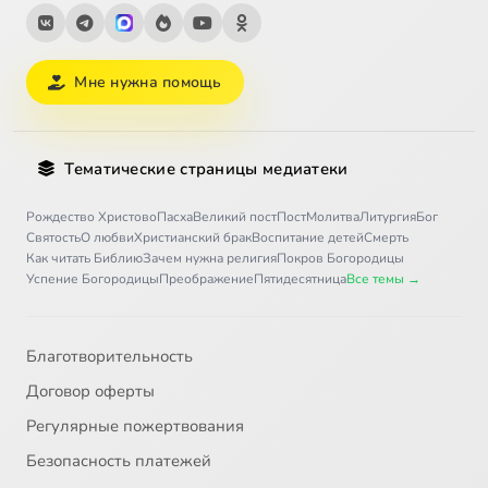
Мне нужна помощь
Тематические страницы медиатеки
Рождество Христово
Пасха
Великий пост
Пост
Молитва
Литургия
Бог
Святость
О любви
Христианский брак
Воспитание детей
Смерть
Как читать Библию
Зачем нужна религия
Покров Богородицы
Успение Богородицы
Преображение
Пятидесятница
Все темы →
Благотворительность
Договор оферты
Регулярные пожертвования
Безопасность платежей