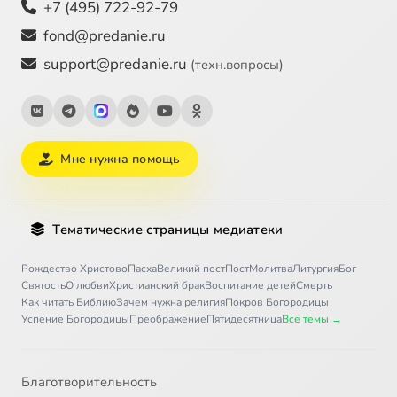
+7 (495) 722-92-79
fond@predanie.ru
support@predanie.ru
(техн.вопросы)
Мне нужна помощь
Тематические страницы медиатеки
Рождество Христово
Пасха
Великий пост
Пост
Молитва
Литургия
Бог
Святость
О любви
Христианский брак
Воспитание детей
Смерть
Как читать Библию
Зачем нужна религия
Покров Богородицы
Успение Богородицы
Преображение
Пятидесятница
Все темы →
Благотворительность