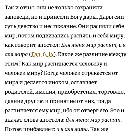
Так и отцы: они не только сохранили
заповеди, но и принесли Богу дары. Дары сии
суть девство и нестяжание. Они распяли себе
мир, потом подвизались распять и себя миру,
как говорит апостол:
Для меня мир распят, и я
для мира
(
Гал. 6, 14
). Какое же различие между
этим? Как мир распинается человеку и
человек миру? Когда человек отрекается от
мира и делается иноком, оставляет
родителей, имения, приобретения, торговлю,
даяние другим и принятие от них, тогда
распинается ему мир, ибо он отверг его. Это и
значат слова апостола:
для меня мир распят
.
Потом прибавляет:
и я для мира
. Как же