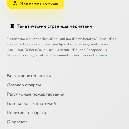
Мне нужна помощь
Тематические страницы медиатеки
Рождество Христово
Пасха
Великий пост
Пост
Молитва
Литургия
Бог
Святость
О любви
Христианский брак
Воспитание детей
Смерть
Как читать Библию
Зачем нужна религия
Покров Богородицы
Успение Богородицы
Преображение
Пятидесятница
Все темы →
Благотворительность
Договор оферты
Регулярные пожертвования
Безопасность платежей
Политика возврата
О проекте