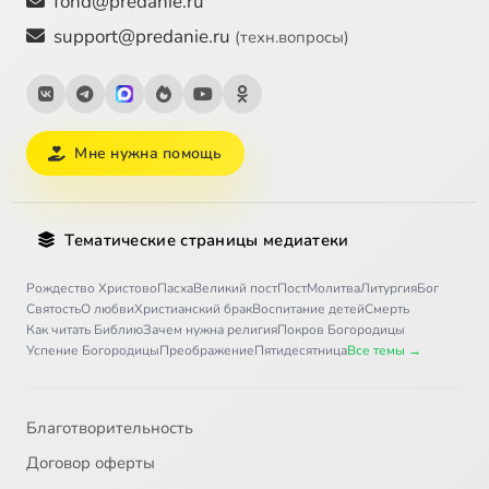
fond@predanie.ru
support@predanie.ru
(техн.вопросы)
Мне нужна помощь
Тематические страницы медиатеки
Рождество Христово
Пасха
Великий пост
Пост
Молитва
Литургия
Бог
Святость
О любви
Христианский брак
Воспитание детей
Смерть
Как читать Библию
Зачем нужна религия
Покров Богородицы
Успение Богородицы
Преображение
Пятидесятница
Все темы →
Благотворительность
Договор оферты