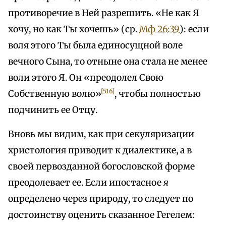
противоречие в Ней разрешить. «Не как Я
хочу, но как Ты хочешь» (ср.
Мф 26:39
): если
воля этого Ты была единосущной воле
вечного Сына, то отныне она стала не менее
воли этого Я. Он «преодолел Свою
[516]
Собственную волю»
, чтобы полностью
подчинить ее Отцу.
Вновь мы видим, как при секуляризации
христология приводит к диалектике, а в
своей первозданной богословской форме
преодолевает ее. Если ипостасное
я
определено через природу, то следует по
достоинству оценить сказанное Гегелем: