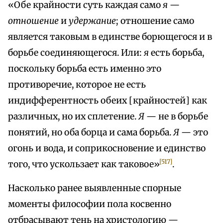
«Обе крайности суть каждая само
я
—
отношение
и
удержание
; отношение само
является таковым в единстве борющегося и в
борьбе соединяющегося. Или:
я
есть борьба,
поскольку борьба есть именно это
противоречие, которое не есть
индифферентность обеих [крайностей] как
различных, но их сплетение.
Я
— не в борьбе
понятий, но оба борца и сама борьба.
Я
— это
огонь и вода, и соприкосновение и единство
[517]
того, что ускользает как таковое»
.
Насколько ранее выявленные спорные
моменты философии пола косвенно
отбрасывают тень на христологию —