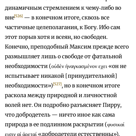
динамичным стремлением к чему‑либо во
[526]
вне
— в конечном итоге, сквозь все
частичные целеполагания, к Богу. Ибо сам
этот порыв хотя и всеян, но свободен.
Конечно, преподобный Максим прежде всего
размышляет лишь о свободе от фатальной
необходимости (ούδέν ήναγκασμένον εχει «он не
испытывает никакой [принудительной]
[527]
необходимости»)
, но в конечном итоге
раскола между природной и личностной
волей нет. Он подробно разъясняет Пирру,
что добродетель — ничто иное как сама
природа в ее подлинном раскрытии (φυσικαί
εισιν αί άρεταί «добродетели естественны»),