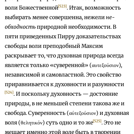
[523]
воли Божественной
. Итак, возможность
выбирать менее совершенна, нежели
не-
обходность
природной необходимости. В
пяти приведенных Пирру доказательствах
свободы воли преподобный Максим
раскрывает то, что духовная природа всегда
является только «суверенной» (αυτεξούσιον),
независимой и самовластной. Это свойство
приравнивается к духовности и разумности
[524]
. И поскольку духовность — достояние
природы, в не меньшей степени такова же и
свобода. Суверенность (αύτεξούσιον) и духовная
[525]
воля (θελητικόν) суть одно и то же
. Это не
мешает именно этой воле быть в творении