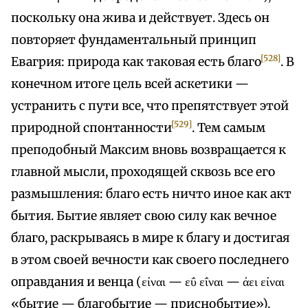
поскольку она жива и действует. Здесь он
повторяет фундаментальный принцип
[528]
Евагрия: природа как таковая есть благо
. В
конечном итоге цель всей аскетики —
устранить с пути все, что препятствует этой
[529]
природной спонтанности
. Тем самым
преподобный Максим вновь возвращается к
главной мысли, проходящей сквозь все его
размышления: благо есть ничто иное как акт
бытия. Бытие являет свою силу как вечное
благо, раскрываясь в мире к благу и достигая
в этом своей вечности как своего последнего
оправдания и венца (είναι — εΰ εΐναι — άει είναι
«бытие — благобытие — приснобытие»).