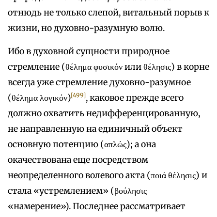
отнюдь не только слепой, витальный порыв к
жизни, но духовно-разумную волю.
Ибо в духовной сущности природное
стремление (θέλημα φυσικόν или θέλησις) в корне
всегда уже стремление духовно-разумное
[499]
(θέλημα λογικόν)
, каковое прежде всего
должно охватить недифференцированную,
не направленную на единичный объект
основную потенцию (απλώς); а она
окачествована еще посредством
неопределенного волевого акта (ποιά θέλησις) и
стала «устремлением» (βούλησις
«намерение»). Последнее рассматривает