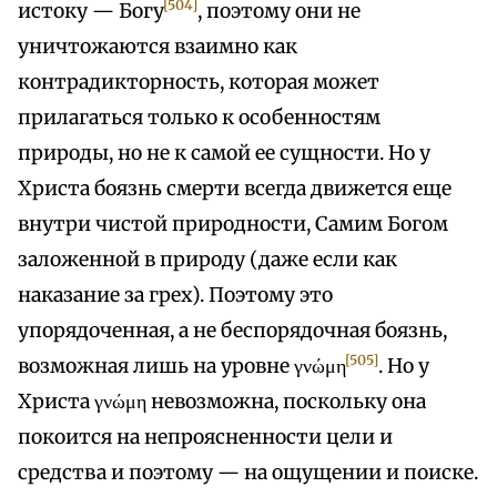
[504]
истоку — Богу
, поэтому они не
уничтожаются взаимно как
контрадикторность, которая может
прилагаться только к особенностям
природы, но не к самой ее сущности. Но у
Христа боязнь смерти всегда движется еще
внутри чистой природности, Самим Богом
заложенной в природу (даже если как
наказание за грех). Поэтому это
упорядоченная, а не беспорядочная боязнь,
[505]
возможная лишь на уровне γνώμη
. Но у
Христа γνώμη невозможна, поскольку она
покоится на непроясненности цели и
средства и поэтому — на ощущении и поиске.