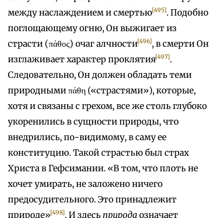
[495]
между наслаждением и смертью
. Подобно
поглощающему огню, Он выжигает из
[496]
страсти (πάθος) очаг алчности
, в смерти Он
[497]
изглаживает характер проклятия
.
Следовательно, Он должен обладать теми
природными πάθη («страстями»), которые,
хотя и связаны с грехом, все же столь глубоко
укоренились в сущности природы, что
внедрились, по-видимому, в саму ее
конституцию. Такой страстью был страх
Христа в Гефсимании. «В том, что плоть не
хочет умирать, не заложено ничего
предосудительного. Это принадлежит
[498]
природе»
. И здесь
природа
означает