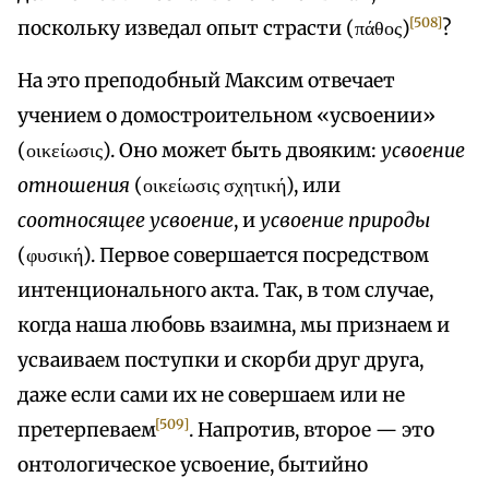
[508]
поскольку изведал опыт страсти (πάθος)
?
На это преподобный Максим отвечает
учением о домостроительном «усвоении»
(οικείωσις). Оно может быть двояким:
усвоение
отношения
(οικείωσις σχητική), или
соотносящее усвоение
, и
усвоение природы
(φυσική). Первое совершается посредством
интенционального акта. Так, в том случае,
когда наша любовь взаимна, мы признаем и
усваиваем поступки и скорби друг друга,
даже если сами их не совершаем или не
[509]
претерпеваем
. Напротив, второе — это
онтологическое усвоение, бытийно