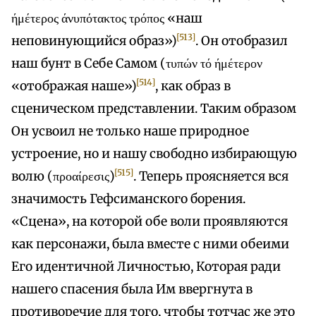
ήμέτερος άνυπότακτος τρόπος «наш
[513]
неповинующийся образ»)
. Он отобразил
наш бунт в Себе Самом (τυπών τό ήμέτερον
[514]
«отображая наше»)
, как образ в
сценическом представлении. Таким образом
Он усвоил не только наше природное
устроение, но и нашу свободно избирающую
[515]
волю (προαίρεσις)
. Теперь проясняется вся
значимость Гефсиманского борения.
«Сцена», на которой обе воли проявляются
как персонажи, была вместе с ними обеими
Его идентичной Личностью, Которая ради
нашего спасения была Им ввергнута в
противоречие для того, чтобы тотчас же это