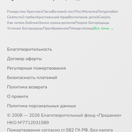
Рождество Христово
Пасха
Великий пост
Пост
Молитва
Литургия
Бог
Святость
О любви
Христианский брак
Воспитание детей
Смерть
Как читать Библию
Зачем нужна религия
Покров Богородицы
Успение Богородицы
Преображение
Пятидесятница
Все темы →
Благотворительность
Договор оферты
Регулярные пожертвования
Безопасность платежей
Политика возврата
О проекте
Политика персональных данных
© 2008 — 2026 Благотворительный фонд «Предание»
НКО №7712031589
Пожертвование согласно ст.582 ГК РФ. Без налога