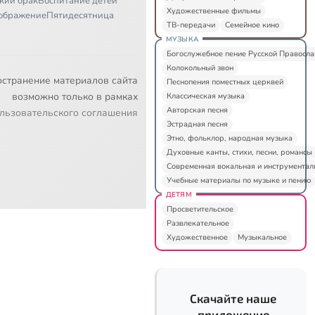
кий брак
Воспитание детей
Художественные фильмы
ображение
Пятидесятница
ТВ-передачи
Семейное кино
МУЗЫКА
Богослужебное пение Русской Правосл
Колокольный звон
остранение материалов сайта
Песнопения поместных церквей
возможно только в рамках
Классическая музыка
Авторская песня
льзовательского соглашения
Эстрадная песня
Этно, фольклор, народная музыка
Духовные канты, стихи, песни, романсы
Современная вокальная и инструментал
Учебные материалы по музыке и пению
ДЕТЯМ
Просветительское
Развлекательное
Художественное
Музыкальное
Скачайте наше
приложение