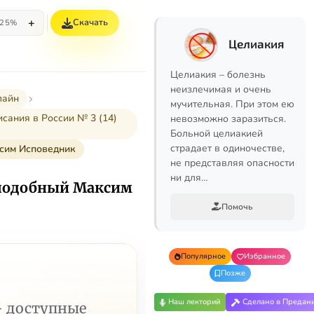
+
Скачать
25%
Целиакия
Целиакия – болезнь
неизлечимая и очень
лайн
мучительная. При этом ею
ания в России № 3 (14)
невозможно заразиться.
Больной целиакией
страдает в одиночестве,
сим Исповедник
не представляя опасности
ни для…
подобный Максим
Помочь
Популярное
Избранное
Позже
Наш лекторий
Сделано в Предан
— доступные