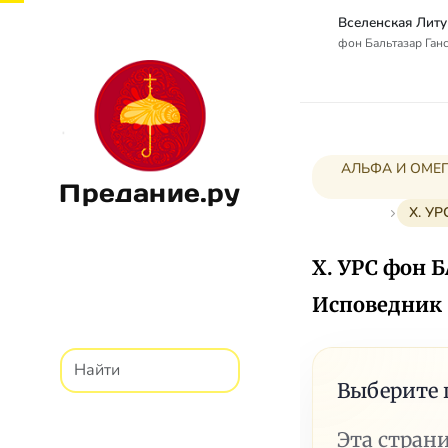
фон Бальтазар Ганс 
АЛЬФА И ОМЕГА
Предание.ру
X. У
X. УРС фон 
Исповедник
Выберите 
Эта стран