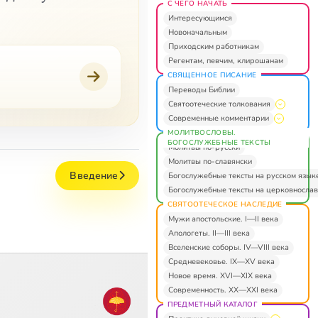
С ЧЕГО НАЧАТЬ
Интересующимся
Новоначальным
Приходским работникам
Регентам, певчим, клирошанам
СВЯЩЕННОЕ ПИСАНИЕ
Переводы Библии
Святоотеческие толкования
Современные комментарии
МОЛИТВОСЛОВЫ.
БОГОСЛУЖЕБНЫЕ ТЕКСТЫ
Молитвы по-русски
Молитвы по-славянски
Введение
Богослужебные тексты на русском язык
Богослужебные тексты на церковнослав
СВЯТООТЕЧЕСКОЕ НАСЛЕДИЕ
Мужи апостольские. I—II века
Апологеты. II—III века
Вселенские соборы. IV—VIII века
Средневековье. IX—XV века
Новое время. XVI—XIX века
Современность. XX—XXI века
ПРЕДМЕТНЫЙ КАТАЛОГ