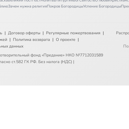
асха
Великий пост
Пост
Молитва
Литургия
Бог
Святость
О любви
Христианс
иблию
Зачем нужна религия
Покров Богородицы
Успение Богородицы
Пре
ть
|
Договор оферты
|
Регулярные пожертвования
|
Распр
ежей
|
Политика возврата
|
О проекте
|
ьных данных
По
готворительный фонд «Предание» НКО №7712031589
асно ст.582 ГК РФ. Без налога (НДС)
|