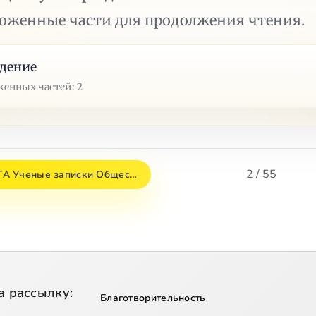
ложенные части для продолжения чтения.
дение
енных частей: 2
2 / 55
А Ученые записки Общес…
а рассылку:
Благотворительность