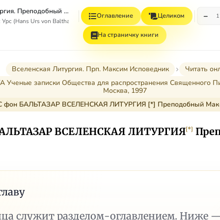
Вселенская Литургия. Преподобный Максим Исповедник.
−
Оглавление
Целиком
1
Урс (Hans Urs von Balthasar)
На страничку книги
Вселенская Литургия. Прп. Максим Исповедник
Читать он
 Ученые записки Общества для распространения Священного Пис
Москва, 1997
РС фон БАЛЬТАЗАР ВСЕЛЕНСКАЯ ЛИТУРГИЯ [*] Преподобный Мак
БАЛЬТАЗАР
ВСЕЛЕНСКАЯ ЛИТУРГИЯ
Пре
[*]
главу
ица служит разделом-оглавлением. Ниже 