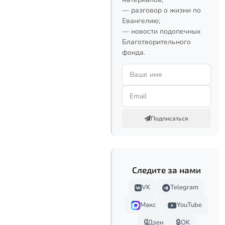
— разговор о жизни по
Евангелию;
— новости подопечных
Благотворительного
фонда.
Подписаться
Следите за нами
VK
Telegram
Макс
YouTube
Дзен
OK