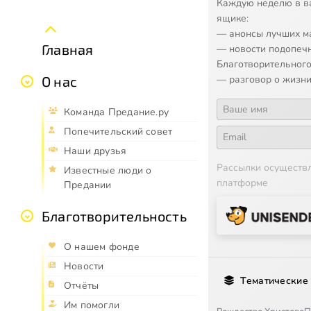
Каждую неделю в в
ящике:
— анонсы лучших м
Главная
— новости подопеч
Благотворительного
— разговор о жизни
О нас
Команда Предание.ру
Попечительский совет
Наши друзья
Рассылки осуществ
Известные люди о
платформе
Предании
Благотворительность
О нашем фонде
Новости
Тематические
Отчёты
Им помогли