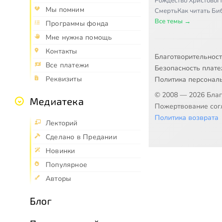
Рождество Христово
П
Мы помним
Смерть
Как читать Б
Все темы →
Программы фонда
Мне нужна помощь
Контакты
Благотворительнос
Все платежи
Безопасность плат
Реквизиты
Политика персонал
© 2008 — 2026 Бла
Медиатека
Пожертвование согл
Политика возврата
Лекторий
Сделано в Предании
Новинки
Популярное
Авторы
Блог