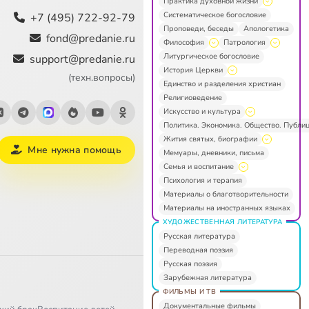
Практика духовной жизни
Систематическое богословие
+7 (495) 722-92-79
Проповеди, беседы
Апологетика
fond@predanie.ru
Философия
Патрология
Литургическое богословие
support@predanie.ru
История Церкви
(техн.вопросы)
Единство и разделения христиан
Религиоведение
Искусство и культура
Политика. Экономика. Общество. Публи
Жития святых, биографии
Мне нужна помощь
Мемуары, дневники, письма
Семья и воспитание
Психология и терапия
Материалы о благотворительности
Материалы на иностранных языках
ХУДОЖЕСТВЕННАЯ ЛИТЕРАТУРА
Русская литература
Переводная поэзия
Русская поэзия
Зарубежная литература
ФИЛЬМЫ И ТВ
Документальные фильмы