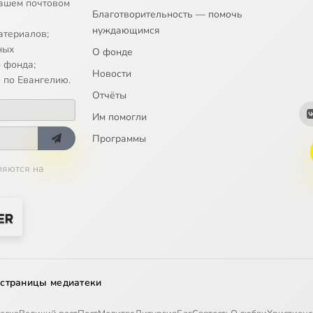
ашем почтовом
Благотворительность — помочь
нуждающимся
атериалов;
ных
О фонде
 фонда;
Новости
 по Евангелию.
Отчёты
Им помогли
Программы
ляются на
 страницы медиатеки