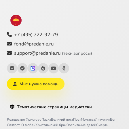
+7 (495) 722-92-79
fond@predanie.ru
support@predanie.ru
(техн.вопросы)
Мне нужна помощь
Тематические страницы медиатеки
Рождество Христово
Пасха
Великий пост
Пост
Молитва
Литургия
Бог
Святость
О любви
Христианский брак
Воспитание детей
Смерть