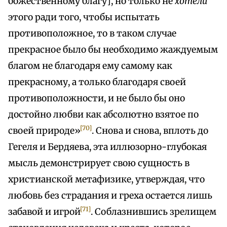
божественному благу], но только не
хотели
этого ради того, чтобы испытать
противоположное, то в таком случае
прекрасное было бы необходимо жаждуемым
благом не благодаря ему самому как
прекрасному, а только благодаря своей
противоположности, и не было бы оно
достойно любви как абсолютно взятое по
[70]
своей природе»
. Снова и снова, вплоть до
Гегеля и Бердяева, эта иллюзорно-глубокая
мысль демонстрирует свою сущность в
христианской метафизике, утверждая, что
любовь без страдания и греха остается лишь
[71]
забавой и игрой
. Соблазнившись зрелищем