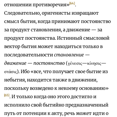
[64]
отношении противоречия»
.
Следовательно, оригенисты извращают
смысл бытия, когда принимают постоянство
за продукт становления, а движение — за
продукт постоянства. Истинный смысловой
вектор бытия может находиться только в
последовательности
становление —
движение — постоянство
(γένεσις—κίνησις—
στάσις). Ибо «все, что получает свое бытие из
небытия, находится также в движении,
поскольку возведено к некоему основанию»
[65]
. И только когда оно этого достигло и
исполнило свой бытийно предназначенный
путь от потенции к акту, речь может идти о