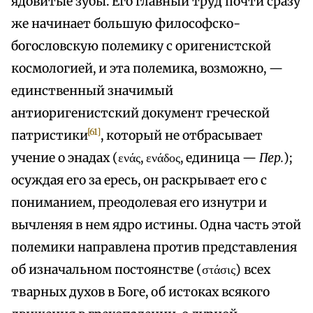
ядовитые зубы. Его главный труд почти сразу
же начинает большую философско-
богословскую полемику с оригенистской
космологией, и эта полемика, возможно, —
единственный значимый
антиоригенистский документ греческой
[61]
патристики
, который не отбрасывает
учение о энадах (ενάς, ενάδος, единица —
Пер.
);
осуждая его за ересь, он раскрывает его с
пониманием, преодолевая его изнутри и
вычленяя в нем ядро истины. Одна часть этой
полемики направлена против представления
об изначальном постоянстве (στάσις) всех
тварных духов в Боге, об истоках всякого