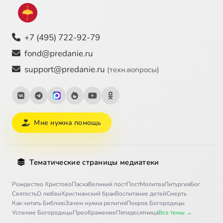
+7 (495) 722-92-79
fond@predanie.ru
support@predanie.ru
(техн.вопросы)
Мне нужна помощь
Тематические страницы медиатеки
Рождество Христово
Пасха
Великий пост
Пост
Молитва
Литургия
Бог
Святость
О любви
Христианский брак
Воспитание детей
Смерть
Как читать Библию
Зачем нужна религия
Покров Богородицы
Успение Богородицы
Преображение
Пятидесятница
Все темы →