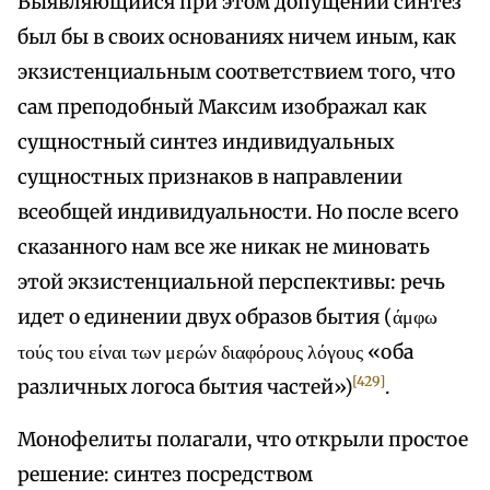
Выявляющийся при этом допущении синтез
был бы в своих основаниях ничем иным, как
экзистенциальным соответствием того, что
сам преподобный Максим изображал как
сущностный синтез индивидуальных
сущностных признаков в направлении
всеобщей индивидуальности. Но после всего
сказанного нам все же никак не миновать
этой экзистенциальной перспективы: речь
идет о единении двух образов бытия (άμφω
τούς του είναι των μερών διαφόρους λόγους «оба
[429]
различных логоса бытия частей»)
.
Монофелиты полагали, что открыли простое
решение: синтез посредством