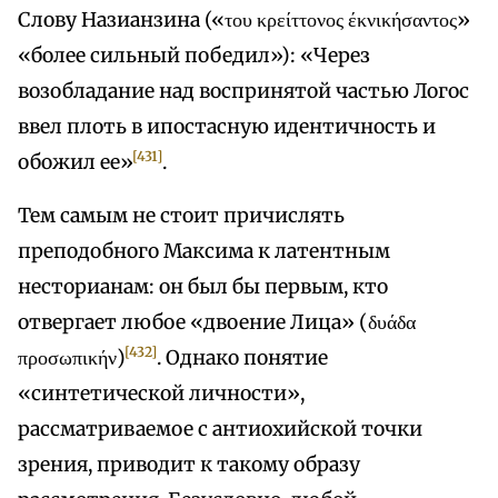
Слову Назианзина («του κρείττονος έκνικήσαντος»
«более сильный победил»): «Через
возобладание над воспринятой частью Логос
ввел плоть в ипостасную идентичность и
[431]
обожил ее»
.
Тем самым не стоит причислять
преподобного Максима к латентным
несторианам: он был бы первым, кто
отвергает любое «двоение Лица» (δυάδα
[432]
προσωπικήν)
. Однако понятие
«синтетической личности»,
рассматриваемое с антиохийской точки
зрения, приводит к такому образу