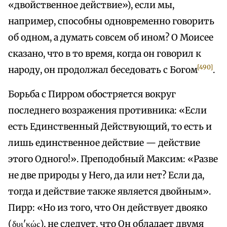
«двойственное действие»), если мы,
например, способны одновременно говорить
об одном, а думать совсем об ином? О Моисее
сказано, что в то время, когда он говорил к
[490]
народу, он продолжал беседовать с Богом
.
Борьба с Пирром обостряется вокруг
последнего возражения противника: «Если
есть Единственный Действующий, то есть и
лишь единственное действие — действие
этого Одного!». Преподобный Максим: «Разве
не две природы у Него, да или нет? Если да,
тогда и действие также является двойным».
Пирр: «Но из того, что Он действует двояко
(δυι'κώς), не следует, что Он обладает двумя