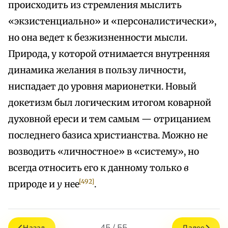
происходить из стремления мыслить
«экзистенциально» и «персоналистически»,
но она ведет к безжизненности мысли.
Природа, у которой отнимается внутренняя
динамика желания в пользу личности,
ниспадает до уровня марионетки. Новый
докетизм был логическим итогом коварной
духовной ереси и тем самым — отрицанием
последнего базиса христианства. Можно не
возводить «личностное» в «систему», но
всегда относить его к данному только
в
[492]
природе и
у
нее
.
45 / 55
Назад
Далее