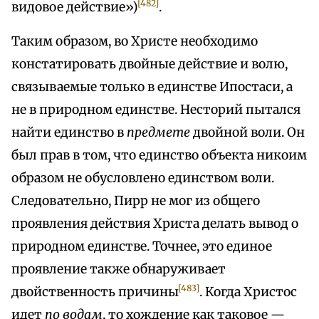
[482]
видовое действие»)
.
Таким образом, во Христе необходимо
констатировать двойные действие и волю,
связываемые только в единстве Ипостаси, а
не в природном единстве. Несторий пытался
найти единство в
предмете
двойной воли. Он
был прав в том, что единство объекта никоим
образом не обусловлено единством воли.
Следовательно, Пирр не мог из общего
проявления действия Христа делать вывод о
природном единстве. Точнее, это единое
проявление также обнаруживает
[483]
двойственность причины
. Когда Христос
идет
по водам
, то хождение как таковое —