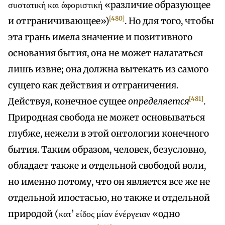
συστατική και άφοριστική «различие образующее
[480]
и отграничивающее»)
. Но для того, чтобы
эта грань имела значение и позитивного
основания бытия, она не может налагаться
лишь извне; она должна вытекать из самого
сущего как действия и отграничения.
[481]
Действуя, конечное сущее
определяется
.
Природная свобода не может основываться
глубже, нежели в этой онтологии конечного
бытия. Таким образом, человек, безусловно,
обладает также и отдельной свободой воли,
но именно потому, что он является все же не
отдельной ипостасью, но также и отдельной
природой (κατ’ είδος μίαν ένέργειαν «одно