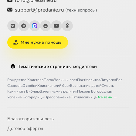
fond@predanie.ru
support@predanie.ru
(техн.вопросы)
Мне нужна помощь
Тематические страницы медиатеки
Рождество Христово
Пасха
Великий пост
Пост
Молитва
Литургия
Бог
Святость
О любви
Христианский брак
Воспитание детей
Смерть
Как читать Библию
Зачем нужна религия
Покров Богородицы
Успение Богородицы
Преображение
Пятидесятница
Все темы →
Благотворительность
Договор оферты