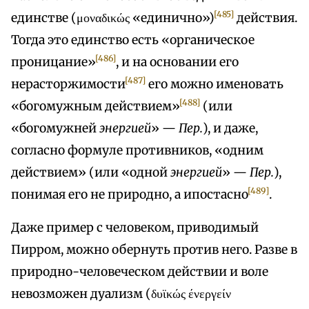
[485]
единстве (μοναδικώς «единично»)
действия.
Тогда это единство есть «органическое
[486]
проницание»
, и на основании его
[487]
нерасторжимости
его можно именовать
[488]
«богомужным действием»
(или
«богомужней
энергией
» —
Пер.
), и даже,
согласно формуле противников, «одним
действием» (или «одной
энергией
» —
Пер.
),
[489]
понимая его не природно, а ипостасно
.
Даже пример с человеком, приводимый
Пирром, можно обернуть против него. Разве в
природно-человеческом действии и воле
невозможен дуализм (δυϊκώς ένεργείν