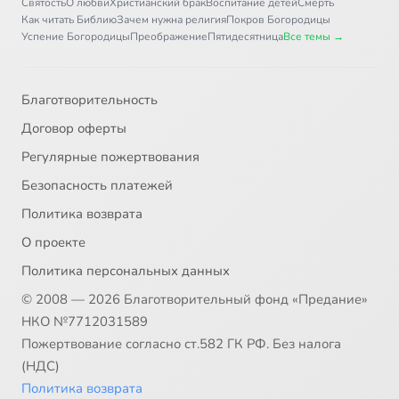
Святость
О любви
Христианский брак
Воспитание детей
Смерть
Как читать Библию
Зачем нужна религия
Покров Богородицы
Успение Богородицы
Преображение
Пятидесятница
Все темы →
Благотворительность
Договор оферты
Регулярные пожертвования
Безопасность платежей
Политика возврата
О проекте
Политика персональных данных
© 2008 — 2026 Благотворительный фонд «Предание»
НКО №7712031589
Пожертвование согласно ст.582 ГК РФ. Без налога
(НДС)
Политика возврата