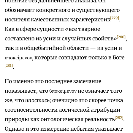
понятие без дальнейшего анализа. Он
обозначает конкретного и существующего
[279]
носителя качественных характеристик
.
Как в сфере сущности «все тварное
[280]
составлено из усии и случайных свойств»
,
так и в общебытийной области — из усии и
υποκείμενον, которые совпадают только в Боге
[281]
.
Но именно это последнее замечание
показывает, что ύποκείμενον не означает того
же, что
ипостась
; очевидно это скорее точка
соотносительности логической атрибуции
[282]
природы как онтологическая реальность
.
Однако и это измерение небытия указывает