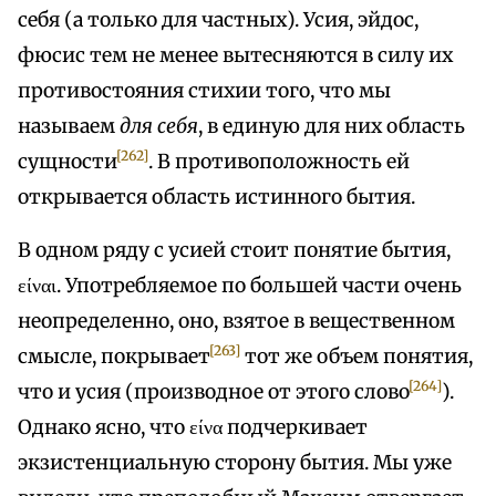
себя (а только для частных). Усия, эйдос,
фюсис тем не менее вытесняются в силу их
противостояния стихии того, что мы
называем
для себя
, в единую для них область
[262]
сущности
. В противоположность ей
открывается область истинного бытия.
В одном ряду с усией стоит понятие бытия,
είναι. Употребляемое по большей части очень
неопределенно, оно, взятое в вещественном
[263]
смысле, покрывает
тот же объем понятия,
[264]
что и усия (производное от этого слово
).
Однако ясно, что είνα подчеркивает
экзистенциальную сторону бытия. Мы уже