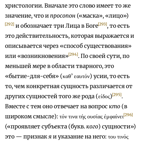
христологии. Вначале это слово имеет то же
значение, что и
просопон
(«маска», «лицо»)
[292]
[293]
и обозначает три Лица в Боге
, то есть
это действительность, которая выражается и
описывается через «способ существования»
[294]
или «возникновения»
. По своей сути, по
меньшей мере в области тварного, это
«бытие-для-себя» (καθ’ εαυτόν) усии, то есть
то, чем конкретная сущность различается от
[295]
других сущностей того же рода (είδος)
.
Вместе с тем оно отвечает на вопрос
кто
(в
[296]
широком смысле): τόν τινα τής ουσίας έμφαίνει
(«проявляет субъекта (букв.
кого
) сущности»)
это — признак
я
и указание на него: του τινός