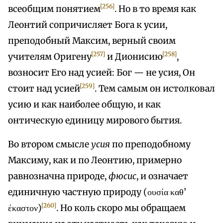
[256]
всеобщим понятием
. Но в то время как
Леонтий сопричисляет Бога к усии,
преподобный Максим, верный своим
[257]
[258]
учителям Оригену
и Дионисию
,
возносит Его над усией: Бог — не усия, Он
[259]
стоит над усией
. Тем самым он истолковал
усию и как наиболее общую, и как
онтическую единицу мирового бытия.
Во втором смысле
усия
по преподобному
Максиму, как и по Леонтию, примерно
равнозначна природе,
фюсис
, и означает
единичную частную природу (ουσία καθ’
[260]
έκαστον)
. Но коль скоро мы обращаем