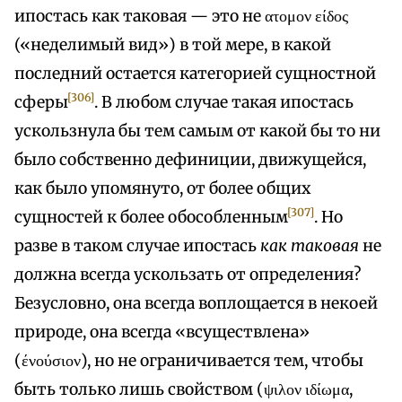
ипостась как таковая — это не ατομον είδος
(«неделимый вид») в той мере, в какой
последний остается категорией сущностной
[306]
сферы
. В любом случае такая ипостась
ускользнула бы тем самым от какой бы то ни
было собственно дефиниции, движущейся,
как было упомянуто, от более общих
[307]
сущностей к более обособленным
. Но
разве в таком случае ипостась
как таковая
не
должна всегда ускользать от определения?
Безусловно, она всегда воплощается в некоей
природе, она всегда «всуществлена»
(ένούσιον), но не ограничивается тем, чтобы
быть только лишь свойством (ψιλον ιδίωμα,