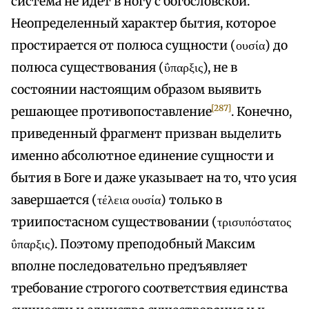
система не идет в ногу с богословской.
Неопределенный характер бытия, которое
простирается от полюса сущности (ουσία) до
полюса существования (ΰπαρξις), не в
состоянии настоящим образом выявить
[287]
решающее противопоставление
. Конечно,
приведенный фрагмент призван выделить
именно абсолютное единение сущности и
бытия в Боге и даже указывает на то, что усия
завершается (τέλεια ουσία) только в
триипостасном существовании (τρισυπόστατος
ΰπαρξις). Поэтому преподобный Максим
вполне последовательно предъявляет
требование строгого соответствия единства