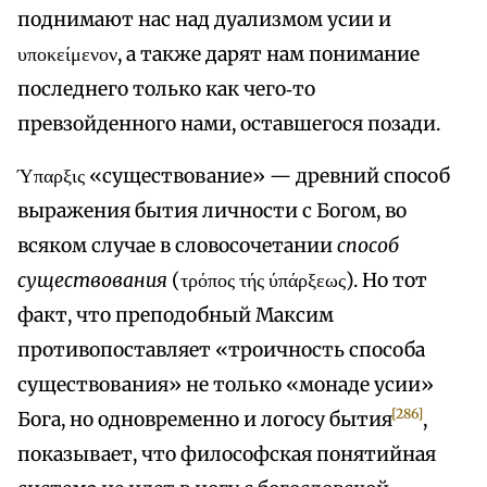
поднимают нас над дуализмом усии и
υποκείμενον, а также дарят нам понимание
последнего только как чего‑то
превзойденного нами, оставшегося позади.
Ύπαρξις «существование» — древний способ
выражения бытия личности с Богом, во
всяком случае в словосочетании
способ
существования
(τρόπος τής ύπάρξεως). Но тот
факт, что преподобный Максим
противопоставляет «троичность способа
существования» не только «монаде усии»
[286]
Бога, но одновременно и логосу бытия
,
показывает, что философская понятийная