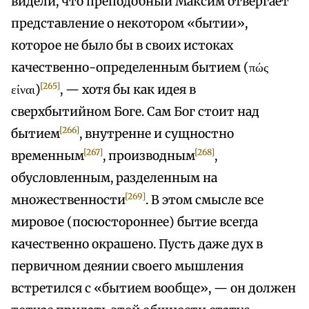
видели, что преподобный Максим отвергает
представление о некотором «бытии»,
которое не было бы в своих истоках
качественно-определенным бытием (πώς
[265]
είναι)
, — хотя бы как идея в
сверхбытийном Боге. Сам Бог стоит над
[266]
бытием
, внутренне и сущностно
[267]
[268]
временным
, производным
,
обусловленным, разделенным на
[269]
множественности
. В этом смысле все
мировое (посюстороннее) бытие всегда
качественно окрашено. Пусть даже дух в
первичном деянии своего мышления
встретился с «бытием вообще», — он должен