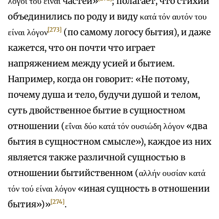
λόγοι του είναι частей»
; полагает, что стихии
объединились по роду и виду κατά τόν αυτόν του
[273]
είναι λόγον
(по самому логосу бытия), и даже
кажется, что он почти что играет
напряжением между усией и бытием.
Например, когда он говорит: «Не потому,
почему душа и тело, будучи душой и телом,
суть двойственное бытие в сущностном
отношении (εΐναι δύο κατά τόν ουσιώδη λόγον «два
бытия в сущностном смысле»), каждое из них
является также различной сущностью в
отношении бытийственном (αλλήν ουσίαν κατά
τόν τού είναι λόγον «иная сущность в отношении
[274]
бытия»)»
.