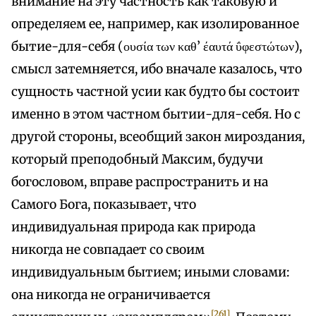
внимание на эту частность как таковую и
определяем ее, например, как изолированное
бытие-для-себя (ουσία των καθ’ έαυτά ΰφεστώτων),
смысл затемняется, ибо вначале казалось, что
сущность частной усии как будто бы состоит
именно в этом частном бытии-для-себя. Но с
другой стороны, всеобщий закон мироздания,
который преподобный Максим, будучи
богословом, вправе распространить и на
Самого Бога, показывает, что
индивидуальная природа как природа
никогда не совпадает со своим
индивидуальным бытием; иными словами:
она никогда не ограничивается
[261]