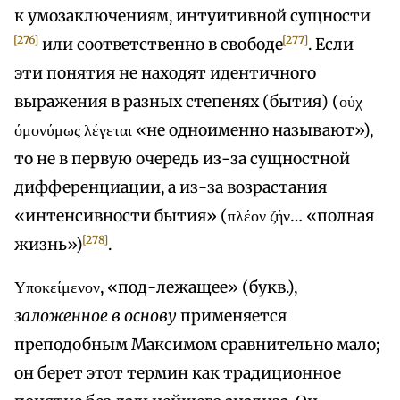
к умозаключениям, интуитивной сущности
[276]
[277]
или соответственно в свободе
. Если
эти понятия не находят идентичного
выражения в разных степенях (бытия) (ούχ
όμονύμως λέγεται «не одноименно называют»),
то не в первую очередь из-за сущностной
дифференциации, а из-за возрастания
«интенсивности бытия» (πλέον ζήν… «полная
[278]
жизнь»)
.
Υποκείμενον, «под-лежащее» (букв.),
заложенное в основу
применяется
преподобным Максимом сравнительно мало;
он берет этот термин как традиционное