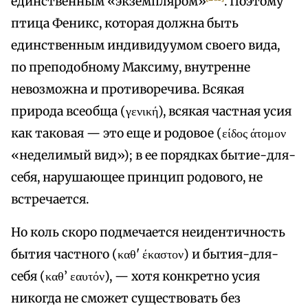
единственным «экземпляром»
. Поэтому
птица Феникс, которая должна быть
единственным индивидуумом своего вида,
по преподобному Максиму, внутренне
невозможна и противоречива. Всякая
природа всеобща (γενική), всякая частная усия
как таковая — это еще и родовое (είδος άτομον
«неделимый вид»); в ее порядках бытие-для-
себя, нарушающее принцип родового, не
встречается.
Но коль скоро подмечается неидентичность
бытия частного (καθ' έκαστον) и бытия-для-
себя (καθ’ εαυτόν), — хотя конкретно усия
никогда не сможет существовать без