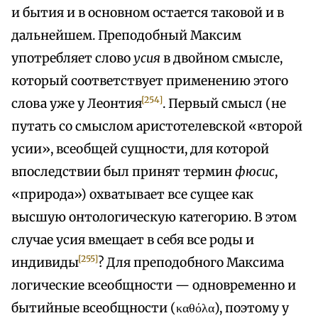
и бытия и в основном остается таковой и в
дальнейшем. Преподобный Максим
употребляет слово
усия
в двойном смысле,
который соответствует применению этого
[254]
слова уже у Леонтия
. Первый смысл (не
путать со смыслом аристотелевской «второй
усии», всеобщей сущности, для которой
впоследствии был принят термин
фюсис
,
«природа») охватывает всe сущее как
высшую онтологическую категорию. В этом
случае усия вмещает в себя все роды и
[255]
индивиды
? Для преподобного Максима
логические всеобщности — одновременно и
бытийные всеобщности (καθόλα), поэтому у