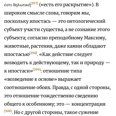
[297]
έστι δηλωτική
(«есть его раскрытие»). В
широком смысле слова, говорим мы,
поскольку ипостась — это онтологический
субъект участи существа, а не сознание этого
субъекта; согласно преподобному Максиму,
животные, растения, даже камни обладают
[298]
ипостасью
. «Как действие следует
возводить к действующему, так и природу —
[299]
к ипостаси»
: отношение типа
«возведение к основе» выражает
соотношение обоих. Правда, с одной стороны,
это отношение тождественно сведению
общего к особенному; это — концентрация
[300]
. Но с другой стороны, такое сужение