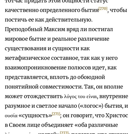
тотчас придать этой общности статус
[270]
качественно определенного бытия
, чтобы
постичь ее как действительную.
Преподобный Максим вряд ли постигал
мировое бытие и реальное различение
существования и сущности как
метафизическое составное, так как у него
взаимопроникновение полюсов идет, как
представляется, вплоть до обоюдной
понятийной совместимости. Так, он вполне
может отождествить λόγος του είναι, внутренне
разумное и светлое начало («логос») бытия, и
[271]
ουσία «сущность»
; он говорит, что Христос
в Своем лице объединяет «оба различные
[272]