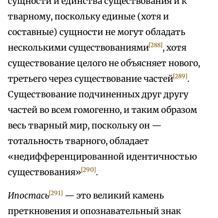
сущности и единства существования и к
тварному, поскольку единые (хотя и
составные) сущности не могут обладать
[288]
несколькими существованиями
, хотя
существование целого не объясняет нового,
[289]
третьего через существование частей
.
Существование подчиненных друг другу
частей во всем гомогенно, и таким образом
весь тварный мир, поскольку он —
тотальность тварного, обладает
«недифференцированной идентичностью
[290]
существования»
.
[291]
Ипостась
— это великий камень
преткновения и опознавательный знак