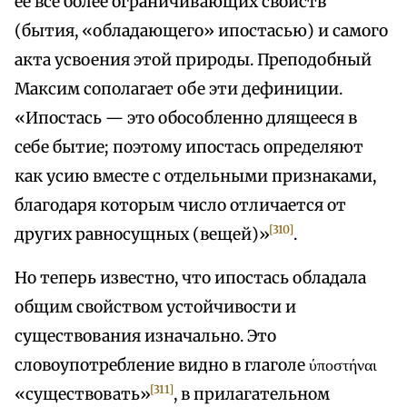
ее все более ограничивающих свойств
(бытия, «обладающего» ипостасью) и самого
акта усвоения этой природы. Преподобный
Максим сополагает обе эти дефиниции.
«Ипостась — это обособленно длящееся в
себе бытие; поэтому ипостась определяют
как усию вместе с отдельными признаками,
благодаря которым число отличается от
[310]
других равносущных (вещей)»
.
Но теперь известно, что ипостась обладала
общим свойством устойчивости и
существования изначально. Это
словоупотребление видно в глаголе ύποστήναι
[311]
«существовать»
, в прилагательном