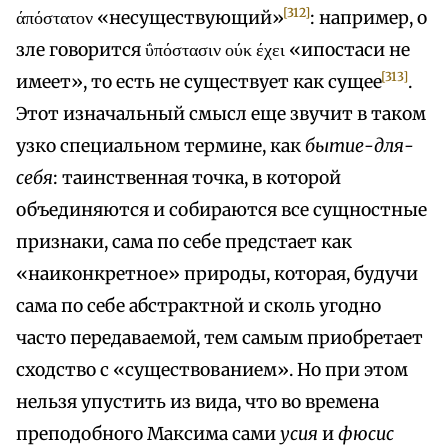
[312]
άπόστατον «несуществующий»
: например, о
зле говорится ΰπόστασιν ούκ έχει «ипостаси не
[313]
имеет», то есть не существует как сущее
.
Этот изначальный смысл еще звучит в таком
узко специальном термине, как
бытие-для-
себя
: таинственная точка, в которой
объединяются и собираются все сущностные
признаки, сама по себе предстает как
«наиконкретное» природы, которая, будучи
сама по себе абстрактной и сколь угодно
часто передаваемой, тем самым приобретает
сходство с «существованием». Но при этом
нельзя упустить из вида, что во времена
преподобного Максима сами
усия
и
фюсис