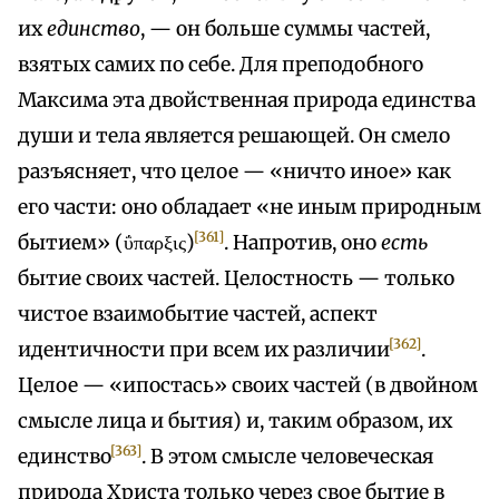
их
единство
, — он больше суммы частей,
взятых самих по себе. Для преподобного
Максима эта двойственная природа единства
души и тела является решающей. Он смело
разъясняет, что целое — «ничто иное» как
его части: оно обладает «не иным природным
[361]
бытием» (ΰπαρξις)
. Напротив, оно
есть
бытие своих частей. Целостность — только
чистое взаимобытие частей, аспект
[362]
идентичности при всем их различии
.
Целое — «ипостась» своих частей (в двойном
смысле лица и бытия) и, таким образом, их
[363]
единство
. В этом смысле человеческая
природа Христа только через свое бытие в