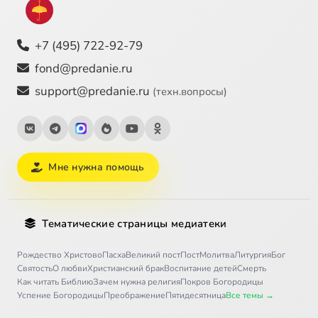
+7 (495) 722-92-79
fond@predanie.ru
support@predanie.ru
(техн.вопросы)
Мне нужна помощь
Тематические страницы медиатеки
Рождество Христово
Пасха
Великий пост
Пост
Молитва
Литургия
Бог
Святость
О любви
Христианский брак
Воспитание детей
Смерть
Как читать Библию
Зачем нужна религия
Покров Богородицы
Успение Богородицы
Преображение
Пятидесятница
Все темы →