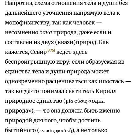
Напротив, схема отношения тела и души без
дальнейшего уточнения напрямую вела к
монофизитству, так как человек —
несомненно
одна
природа, даже если и
составлен из двух (квази)природ. Как
[376]
кажется, Севир
ведет здесь
беспроигрышную игру: если образуемая из
единства тела и души природа может
одновременно расцениваться как ипостась —
так когда‑то понимал святитель Кирилл
природное единство (μία φύσις «одна
природа»), — то она должна быть именно
природой для того, чтобы достичь
бытийного (ενωσις φυσική), а не только