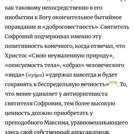
как таковому непосредственно в его
инобытии к Богу окончательное бытийное
оправдание и «добросовестность». Святитель
Софроний подчеркивал именно эту
позитивность конечного, когда отмечал, что
Христос «Свою неумаленную природу»,
«описуемость тела», «образ» человеческого
«вида» (σχήμα) «удержал навсегда и будет
[375]
сохранять в беспредельную вечность»
. То,
что менее удивляет у антиоригениста
святителя Софрония, тем более высокую
ценность должно приобретать у
преподобного Максима, уравновешивающего
здесь свой собственный александризм.