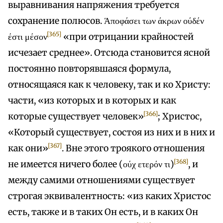
выравнивания напряжения требуется
сохранение полюсов. Άποφάσει των άκρων ούδέν
[365]
έστι μέσον
«при отрицании крайностей
исчезает среднее». Отсюда становится ясной
постоянно повторявшаяся формула,
относящаяся как к человеку, так и ко Христу:
части, «из которых и в которых и как
[366]
которые существует человек»
; Христос,
«Который существует, состоя из них и в них и
[367]
как они»
. Вне этого троякого отношения
[368]
не имеется ничего более (ούχ ετερόν τι)
, и
между самими отношениями существует
строгая эквивалентность: «из каких Христос
есть, также и в таких Он есть, и в каких Он