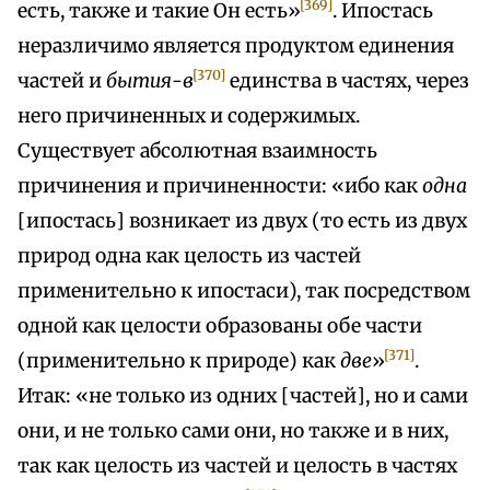
[369]
есть, также и такие Он есть»
. Ипостась
неразличимо является продуктом единения
[370]
частей и
бытия-в
единства в частях, через
него причиненных и содержимых.
Существует абсолютная взаимность
причинения и причиненности: «ибо как
одна
[ипостась] возникает из двух (то есть из двух
природ одна как целость из частей
применительно к ипостаси), так посредством
одной как целости образованы обе части
[371]
(применительно к природе) как
две
»
.
Итак: «не только из одних [частей], но и сами
они, и не только сами они, но также и в них,
так как целость из частей и целость в частях