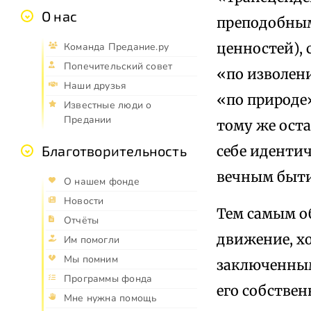
О нас
преподобным
ценностей), 
Команда Предание.ру
Попечительский совет
«по изволени
Наши друзья
«по природе»
Известные люди о
Предании
тому же ост
себе иденти
Благотворительность
вечным быти
О нашем фонде
Новости
Тем самым о
Отчёты
движение, хо
Им помогли
Мы помним
заключенным 
Программы фонда
его собствен
Мне нужна помощь