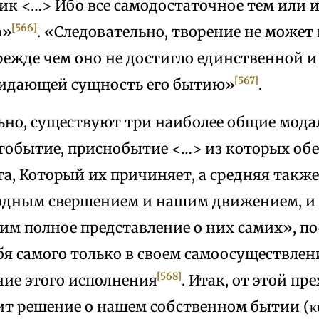
ик <…> Ибо все самодостаточное тем или 
[566]
о»
. «Следовательно, творение не может 
режде чем оно не достигло единственной 
[567]
идающей сущность его бытию»
.
ьно, существуют три наиболее общие мод
агобытие, приснобытие <…> из которых обе
га, Который их причиняет, а средняя такж
дным свершением и нашим движением, и т
им полное представление о них самих», п
бя самого только в своем самоосуществлен
[568]
ние этого исполнения
. Итак, от этой п
сит решение о нашем собственном бытии (κυρί