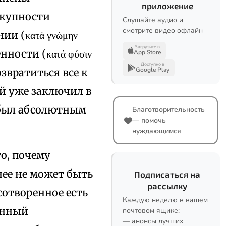
приложение
окупности
Слушайте аудио и
смотрите видео офлайн
и (κατά γνώμην
Загрузите в
ности (κατά φύσιν
App Store
Доступно в
Google Play
озвратиться все к
й уже заключил в
 был абсолютным
Благотворительность
— помочь
нуждающимся
о, почему
нее не может быть
Подписаться на
рассылку
сотворенное есть
Каждую неделю в вашем
венный
почтовом ящике:
— анонсы лучших