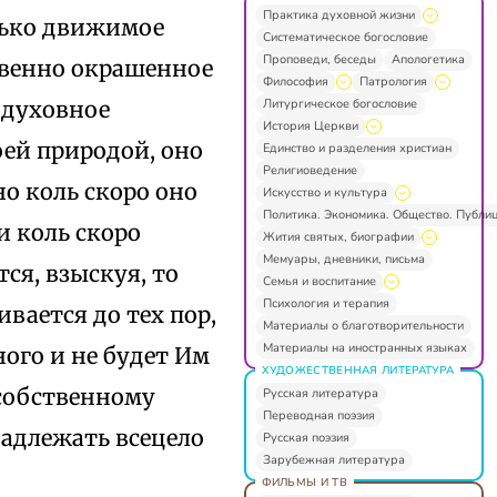
Практика духовной жизни
олько движимое
Систематическое богословие
Проповеди, беседы
Апологетика
твенно окрашенное
Философия
Патрология
Литургическое богословие
 духовное
История Церкви
оей природой, оно
Единство и разделения христиан
Религиоведение
о коль скоро оно
Искусство и культура
Политика. Экономика. Общество. Публи
и коль скоро
Жития святых, биографии
Мемуары, дневники, письма
тся, взыскуя, то
Семья и воспитание
Психология и терапия
вается до тех пор,
Материалы о благотворительности
Материалы на иностранных языках
ого и не будет Им
ХУДОЖЕСТВЕННАЯ ЛИТЕРАТУРА
 собственному
Русская литература
Переводная поэзия
адлежать всецело
Русская поэзия
Зарубежная литература
ФИЛЬМЫ И ТВ