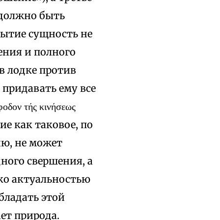
должно быть
 бытие сущность не
ения и полного
в лодке против
 придавать ему все
δον τής κινήσεως
ие как таковое, по
ю, не может
ного свершения, а
лько актуальностью
бладать этой
ет природа.