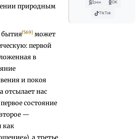
Дзен
OK
адении природным
TikTok
[569]
я бытия
может
ическую: первой
аложенная в
ояние
овения и покоя
ма отсылает нас
 первое состояние
 второе —
 как
шение»), а третье