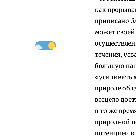
как прорыва
приписано бл
может своей
осуществлени
течения, усв
большую напря
«усиливать 
природе обл
всецело дост
в то же врем
природной п
потенцией в 