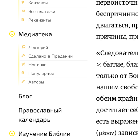
первоисточн
Контакты
Все платежи
беспричинн
Реквизиты
двигаться, п
Медиатека
причины, пр
Лекторий
«Следовател
Сделано в Предании
>: бытие, бл
Новинки
Популярное
только от Бо
Авторы
нашим свобо
Блог
обеим крайн
достигает се
Православный
календарь
есть выраже
(μέσον) зави
Изучение Библии