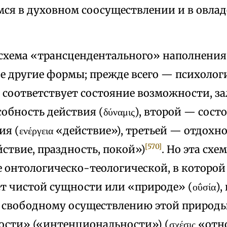
ся в духовном соосуществлении и в овл
 схема «трансцендентального» наполнени
ве другие формы; прежде всего — психолог
 соответствует состояние возможности, з
обность действия (δύναμις), второй — сост
я (ενέργεια «действие»), третьей — отдохн
[570]
ействие, праздность, покой»)
. Но эта схе
е онтологическо-теологической, в которой
т чистой сущности или «природе» (οΰσία),
 свободному осуществлению этой природы
сти» («интенциональности») (σχέσις «отно