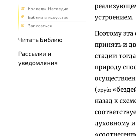
реализующем
Колледж Наследие
устроением.
Библия в искусстве
Записаться
Поэтому эта
Читать Библию
принять и д
Рассылки и
стадии тогда
уведомления
природу спос
осуществлени
(αργία «безд
назад к схем
соответствуе
духовному и
«соотнесенно