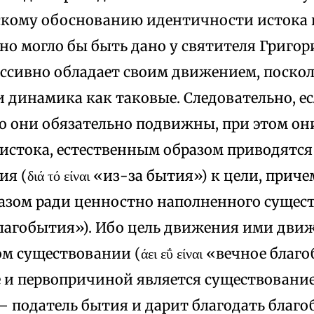
кому обоснованию идентичности истока 
но могло бы быть дано у святителя Григор
ссивно обладает своим движением, поскол
 динамика как таковые. Следовательно, ес
о они обязательно подвижны, при этом они
истока, естественным образом приводятся
я (διά τό είναι «из-за бытия») к цели, прич
зом ради ценностно наполненного существо
 благобытия»). Ибо цель движения ими дви
м существовании (άει εΰ είναι «вечное благ
 и первопричиной является существование
— податель бытия и дарит благодать благо