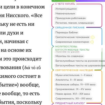
С ЧЕГО НАЧАТЬ
и цели в конечном
Интересующимся
Новоначальным
ия Нисского. «Все
Приходским работникам
Регентам, певчим, клирошанам
ьку не есть ни
СВЯЩЕННОЕ ПИСАНИЕ
ли духи и
Переводы Библии
Святоотеческие толкования
, начиная с
Современные комментарии
МОЛИТВОСЛОВЫ.
 на основе их
БОГОСЛУЖЕБНЫЕ ТЕКСТЫ
Молитвы по-русски
Молитвы по-славянски
ем это происходит
Богослужебные тексты на русском язык
Богослужебные тексты на церковнослав
вания (διά τό εΰ
СВЯТООТЕЧЕСКОЕ НАСЛЕДИЕ
жимого состоит в
Мужи апостольские. I—II века
Апологеты. II—III века
обытие») вообще,
Вселенские соборы. IV—VIII века
Средневековье. IX—XV века
 вообще, то есть
Новое время. XVI—XIX века
Современность. XX—XXI века
бытия, поскольку
ПРЕДМЕТНЫЙ КАТАЛОГ