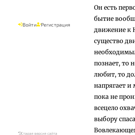
Он есть перв
бытие вообщ
Войти
Регистрация
движение к Н
существо дви
необходимым
познает, то 
любит, то до
напрягает и 
пока не прон
всецело охва
выбору спас
Вовлекающе
Старая версия сайта