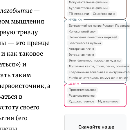
Документальные фильмы
Художественные фильмы
благобытие —
ТВ-передачи
Семейное кино
МУЗЫКА
ивом мышления
Богослужебное пение Русской Правосл
ервую триаду
Колокольный звон
Песнопения поместных церквей
ны — это прежде
Классическая музыка
Авторская песня
 и как таковое
Эстрадная песня
Этно, фольклор, народная музыка
аться») и
Духовные канты, стихи, песни, романсы
Современная вокальная и инструментал
тать таким
Учебные материалы по музыке и пению
ДЕТЯМ
первоисточник, а
Просветительское
аться в
Развлекательное
Художественное
Музыкальное
устоту своего
ытия (его
Скачайте наше
инены