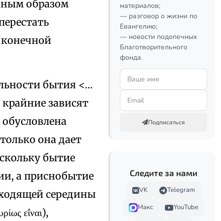
иным образом
материалов;
— разговор о жизни по
перестать
Евангелию;
— новости подопечных
и конечной
Благотворительного
фонда.
альности бытия <…
 крайние зависят
е обусловлена
Подписаться
олько она дает
оскольку бытие
Следите за нами
ии, а приснобытие
VK
Telegram
реходящей середины
Макс
YouTube
ως εΐναι),