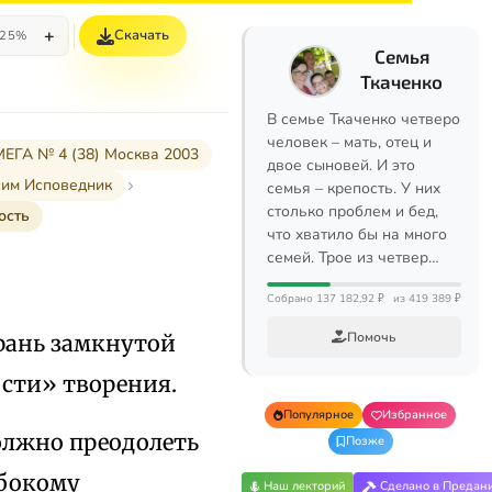
+
Скачать
25%
Семья
Ткаченко
В семье Ткаченко четверо
человек – мать, отец и
ЕГА № 4 (38) Москва 2003
двое сыновей. И это
им Исповедник
семья – крепость. У них
столько проблем и бед,
ость
что хватило бы на много
семей. Трое из четвер…
Собрано 137 182,92 ₽
из 419 389 ₽
Помочь
грань замкнутой
ости» творения.
Популярное
Избранное
олжно преодолеть
Позже
убокому
Наш лекторий
Сделано в Предан