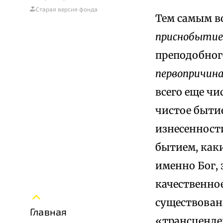
Старая версия фонда
Тем самым в
приснобытие
преподобног
первопричина
всего еще чи
чистое бытие
изнесенности
бытием, как
именно Бог, 
качественное
существован
Главная
«трансценд