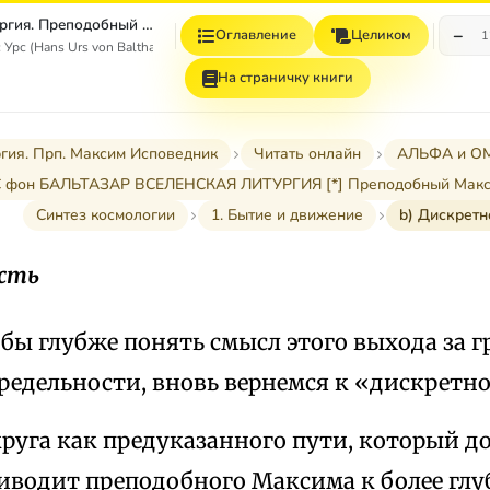
Вселенская Литургия. Преподобный Максим Исповедник.
−
Оглавление
Целиком
1
Урс (Hans Urs von Balthasar)
На страничку книги
гия. Прп. Максим Исповедник
Читать онлайн
АЛЬФА и ОМ
С фон БАЛЬТАЗАР ВСЕЛЕНСКАЯ ЛИТУРГИЯ [*] Преподобный Макс
Синтез космологии
1. Бытие и движение
b) Дискретн
ость
обы глубже понять смысл этого выхода за 
редельности, вновь вернемся к «дискретн
руга как предуказанного пути, который д
риводит преподобного Максима к более гл