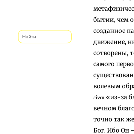
метафизичес
бытии, чем о
созданное па
движение, ни
сотворены, т
самого перво
существовани
волевым обра
είναι «из-за
вечном благо
точно так же
Бог. Ибо Он 