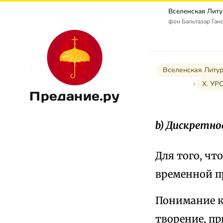
фон Бальтазар Ганс 
Вселенская Литур
X. УР
Предание.ру
b) Дискретн
Для того, чт
временной п
Понимание к
творение, п