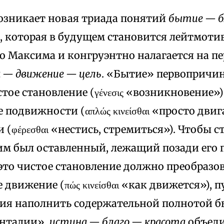
озникает новая триада понятий
бытие — 
, которая в будущем становится лейтмот
о Максима и конгруэнтно налагается на п
 — движение — цель
. «Бытие» первопричи
стое становление (γένεσις «возникновение»)
 подвижности (απλώς κινείσθαι «просто двиг
 (φέρεσθαι «нестись, стремиться»). Чтобы с
им был оставленный, лежащий позади его 
это чистое становление должно преобразов
 движение (πώς κινείσθαι «как движется»), п
ия наполнить содержательной полнотой б
енталии»,
истина — благо — красота
объед