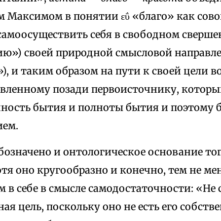
 Максимом в понятии εΰ «благо» как сов
самоосуществить себя в свободном свершени
ю») своей природной смысловой направлен
), и таким образом на пути к своей цели в
авленному позади первоисточнику, которы
чность бытия и полноты бытия и поэтому
ем.
бозначено и онтологическое основание тог
тя оно кругообразно и конечно, тем не ме
в себе в смысле самодостаточности: «Не 
ная цель, поскольку оно не есть его собст