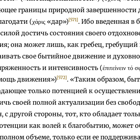
ющее границы природной завершенности 
[571]
агодати (χάρις «дар»)
. Ибо введенная в
 силой достичь состояния своего отдохнов
я; она может лишь, как гребец, гребущий 
аивать свое бытийное движение и духовно
женность и интенсивность (έπιτείνειν τό σφο
[572]
мощь движения»)
. «Таким образом, быт
адающее только потенцией к осуществлени
ичь своей полной актуализации без свобод
я, с другой стороны, тот, кто обладает то
отенции как волей к благобытию, может о
полном объеме, только если ее поддержива