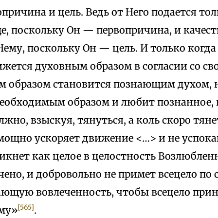
опричина и цель. Ведь от Него подается т
е, поскольку Он — первопричина, и качес
ему, поскольку Он — цель. И только когда
жется духовным образом в согласии со св
 образом становится познающим духом, н
необходимым образом и любит познанное, 
лжно, взыскуя, тянуться, а коль скоро тяне
мощно ускоряет движение <…> и не успокаи
икнет как целое в целостность Возлюбленн
чено, и добровольно не примет всецело по
ающую вовлеченность, чтобы всецело прин
[565]
му»
.