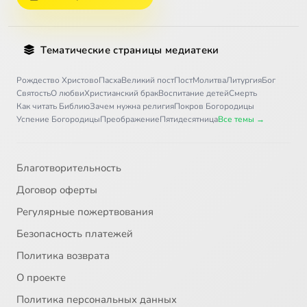
Тематические страницы медиатеки
Рождество Христово
Пасха
Великий пост
Пост
Молитва
Литургия
Бог
Святость
О любви
Христианский брак
Воспитание детей
Смерть
Как читать Библию
Зачем нужна религия
Покров Богородицы
Успение Богородицы
Преображение
Пятидесятница
Все темы →
Благотворительность
Договор оферты
Регулярные пожертвования
Безопасность платежей
Политика возврата
О проекте
Политика персональных данных