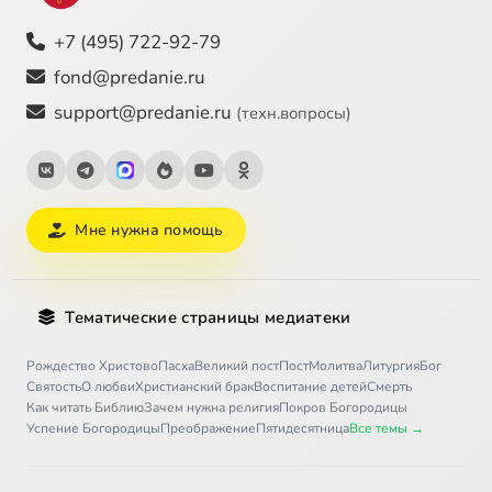
+7 (495) 722-92-79
fond@predanie.ru
support@predanie.ru
(техн.вопросы)
Мне нужна помощь
Тематические страницы медиатеки
Рождество Христово
Пасха
Великий пост
Пост
Молитва
Литургия
Бог
Святость
О любви
Христианский брак
Воспитание детей
Смерть
Как читать Библию
Зачем нужна религия
Покров Богородицы
Успение Богородицы
Преображение
Пятидесятница
Все темы →