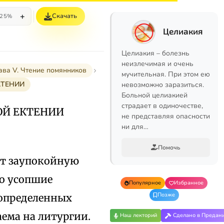
+
Скачать
25%
Целиакия
Целиакия – болезнь
неизлечимая и очень
ава V. Чтение помянников
мучительная. При этом ею
КТЕНИИ
невозможно заразиться.
Больной целиакией
страдает в одиночестве,
ОЙ ЕКТЕНИИ
не представляя опасности
ни для…
Помочь
ет заупокойную
но усопшие
Популярное
Избранное
Позже
 определенных
аема на литургии.
Наш лекторий
Сделано в Предан