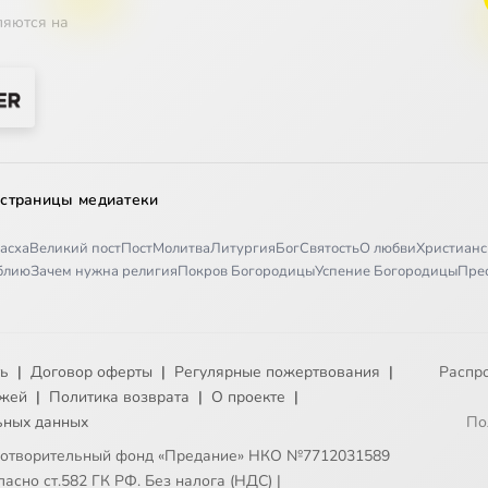
ляются на
 страницы медиатеки
асха
Великий пост
Пост
Молитва
Литургия
Бог
Святость
О любви
Христианс
иблию
Зачем нужна религия
Покров Богородицы
Успение Богородицы
Пре
ть
|
Договор оферты
|
Регулярные пожертвования
|
Распр
ежей
|
Политика возврата
|
О проекте
|
ьных данных
По
готворительный фонд «Предание» НКО №7712031589
асно ст.582 ГК РФ. Без налога (НДС)
|