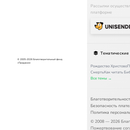
Рассылки осуществ
платформе
Тематические
© 2005-2026 Благотворительный фонд
«Предание»
Рождество Христово
П
Смерть
Как читать Б
Все темы →
Благотворительнос
Безопасность плат
Политика персонал
© 2008 — 2026 Бла
Пожертвование согл