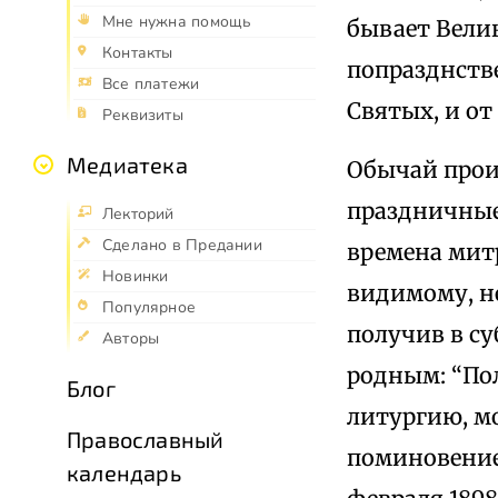
Мне нужна помощь
бывает Вели
Контакты
попразднстве
Все платежи
Святых, и от
Реквизиты
Медиатека
Обычай прои
праздничные 
Лекторий
Сделано в Предании
времена митр
Новинки
видимому, не
Популярное
получив в су
Авторы
родным: “Пол
Блог
литургию, мо
Православный
поминовение 
календарь