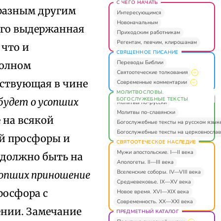
С ЧЕГО НАЧАТЬ
о разным другим
Интересующимся
Новоначальным
ого выдержанная
Приходским работникам
Регентам, певчим, клирошанам
 что и
СВЯЩЕННОЕ ПИСАНИЕ
Переводы Библии
полном
Святоотеческие толкования
ествующая в чине
Современные комментарии
МОЛИТВОСЛОВЫ.
БОГОСЛУЖЕБНЫЕ ТЕКСТЫ
будет о усопших
Молитвы по-русски
Молитвы по-славянски
е на всякой
Богослужебные тексты на русском язык
Богослужебные тексты на церковнослав
-й просфоры и
СВЯТООТЕЧЕСКОЕ НАСЛЕДИЕ
Мужи апостольские. I—II века
 должно быть на
Апологеты. II—III века
Вселенские соборы. IV—VIII века
сопших приношение
Средневековье. IX—XV века
росфора с
Новое время. XVI—XIX века
Современность. XX—XXI века
ении. Замечание
ПРЕДМЕТНЫЙ КАТАЛОГ