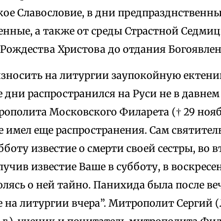
кое Славословие, в дни предпразднственны
нные, а также от среды Страстной Седмиц
 Рождества Христова до отдания Богоявлен
зносить на литургии заупокойную ектени
дни распространился на Руси не в давнем
ополита Московского Филарета († 29 ноября
 имел еще распространения. Сам святител
бботу известие о смерти своей сестры, во
учив известие Ваше в субботу, в воскресе
лясь о ней тайно. Панихида была после ве
на литургии вчера”. Митрополит Сергий (