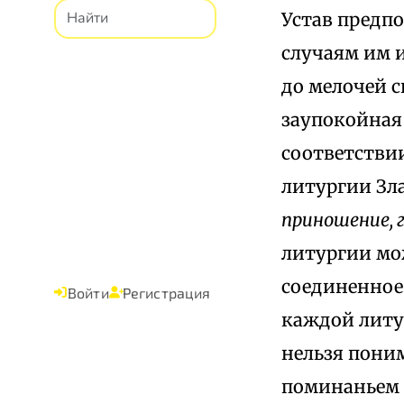
Устав предпо
случаям им 
до мелочей с
заупокойная
соответстви
литургии Зл
приношение, 
литургии мо
соединенное
Войти
Регистрация
каждой литу
нельзя поним
поминаньем 