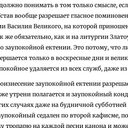
должно понимать в том только смысле, ес
став вообще разрешает гласное поминовен
ии Василия Великого, на которой приноше
 же обязательно, как и на литургии Златоу
о заупокойной ектении. Это потому, что л
ершается только в воскресные дни и вели
упокойное удаляется из всех служб, даже 
оизнесение заупокойной ектении разрешае
й же утрени полагается и заупокойный кон
гих случаях даже на будничной субботней 
заупокойный седален по второй кафисме, п
у тропарю на каждой песни канона и мож