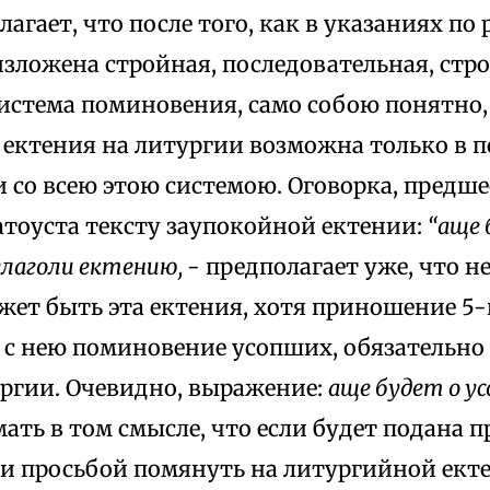
лагает, что после того, как в указаниях п
изложена стройная, последовательная, стр
истема поминовения, само собою понятно,
 ектения на литургии возможна только в 
и со всею этою системою. Оговорка, предш
атоуста тексту заупокойной ектении:
“аще 
глаголи ектению,
- предполагает уже, что н
жет быть эта ектения, хотя приношение 5
 с нею поминовение усопших, обязательно
ргии. Очевидно, выражение:
аще будет о у
ать в том смысле, что если будет подана п
и просьбой помянуть на литургийной ект