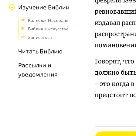
февраля 1898
Изучение Библии
ревновавший
Колледж Наследие
издавал рас
Библия в искусстве
распростран
Записаться
поминовения
Читать Библию
Говорят, что
Рассылки и
должно быть
уведомления
- это когда 
предстоит п