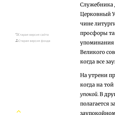
Служебника 
Церковный У
чине литург
просфоры так
Старая версия сайта
Старая версия фонда
упоминания 
Великого сов
когда все за
На утрени пр
когда на то
упокой.
В дру
полагается 
заупокойном