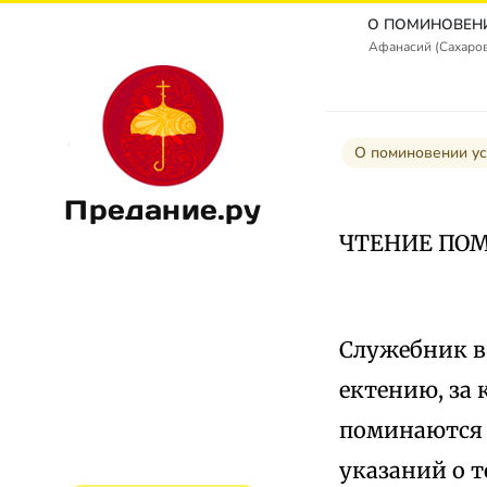
Афанасий (Сахаро
О поминовении у
Предание.ру
ЧТЕНИЕ ПО
Служебник в
ектению, за 
поминаются 
указаний о т