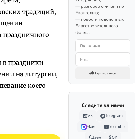
арета,
— разговор о жизни по
овских традиций,
Евангелию;
— новости подопечных
ращении
Благотворительного
фонда.
а праздничного
и в праздники
нии на литургии,
Подписаться
тпевание коего
Следите за нами
VK
Telegram
Макс
YouTube
Дзен
OK