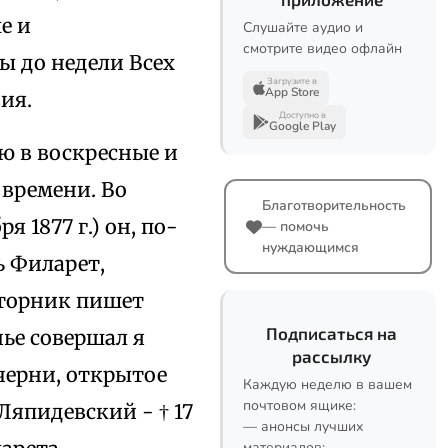
е и
Слушайте аудио и
смотрите видео офлайн
ы до недели Всех
Загрузите в
App Store
ия.
Доступно в
Google Play
ю в воскресные и
 времени. Во
Благотворительность
 1877 г.) он, по-
— помочь
нуждающимся
ь Филарет,
 вторник пишет
Подписаться на
нье совершал я
рассылку
черни, открытое
Каждую неделю в вашем
почтовом ящике:
Ляпидевский - † 17
— анонсы лучших
материалов;