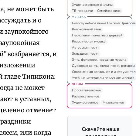
Художественные фильмы
а, не может быть
ТВ-передачи
Семейное кино
МУЗЫКА
ссуждать и о
Богослужебное пение Русской Правосл
Колокольный звон
ии заупокойного
Песнопения поместных церквей
 заупокойная
Классическая музыка
Авторская песня
ой”
возбраняется, и
Эстрадная песня
Этно, фольклор, народная музыка
 изложении
Духовные канты, стихи, песни, романсы
Современная вокальная и инструментал
й главе Типикона:
Учебные материалы по музыке и пению
ДЕТЯМ
огда не может
Просветительское
Развлекательное
пают в уставных,
Художественное
Музыкальное
еделенно отменяет
праздники
Скачайте наше
елеем, или когда
приложение