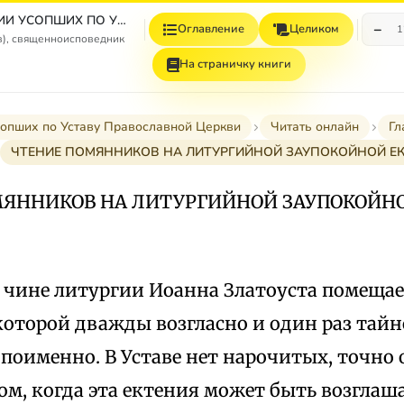
О ПОМИНОВЕНИИ УСОПШИХ ПО УСТАВУ ПРАВОСЛАВНОЙ ЦЕРКВИ
−
Оглавление
Целиком
1
в), священноисповедник
На страничку книги
сопших по Уставу Православной Церкви
Читать онлайн
Гл
ЧТЕНИЕ ПОМЯННИКОВ НА ЛИТУРГИЙНОЙ ЗАУПОКОЙНОЙ Е
МЯННИКОВ НА ЛИТУРГИЙНОЙ ЗАУПОКОЙН
 чине литургии Иоанна Златоуста помеща
которой дважды возгласно и один раз тай
поименно. В Уставе нет нарочитых, точно
ом, когда эта ектения может быть возглаш