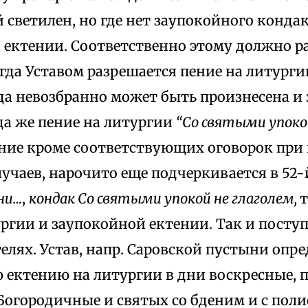
светилен, но где нет заупокойного кондак
 ектении. Соответственно этому должно ра
гда Уставом разрешается пение на литург
гда невозбранно может быть произнесена и
да же пение на литургии
“Со святыми упок
ение кроме соответствующих оговорок при
учаев, нарочито еще подчеркивается в 52-
дни…
,
кондак Со святыми упокой не глаголем,
т
ргии и заупокойной ектении. Так и посту
елях. Устав, напр. Саровской пустыни опр
 ектению на литургии в дни воскресные, 
Богородичные и святых со бденим и с поли