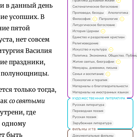
Практика духовной жизни
ли в данный день
Систематическое богословие
Проповеди, беседы
Апологетика
ие усопших. В
Философия
Патрология
Литургическое богословие
ние пятой
История Церкви
Единство и разделения христиан
ста, нет совсем
Религиоведение
итургия Василия
Искусство и культура
Политика. Экономика. Общество. Публи
кие праздники,
Жития святых, биографии
Мемуары, дневники, письма
из полунощницы.
Семья и воспитание
Психология и терапия
Материалы о благотворительности
тся только тогда,
Материалы на иностранных языках
ХУДОЖЕСТВЕННАЯ ЛИТЕРАТУРА
дак
со святыми
Русская литература
утрени, где
Переводная поэзия
Русская поэзия
о одному
Зарубежная литература
ФИЛЬМЫ И ТВ
ет быть
Документальные фильмы