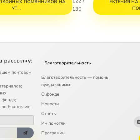
122 /
ПОКОЙНЫХ ПОМЯННИКОВ НА
ЕКТЕНИЯ НА
УТ…
ПО
130
а рассылку:
Благотворительность
ашем почтовом
Благотворительность — помочь
нуждающимся
атериалов;
ных
О фонде
 фонда;
Новости
 по Евангелию.
Отчёты
Им помогли
Программы