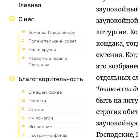
Главная
заупокойный 
О нас
заупокойной
литургии. Ко
Команда Предание.ру
Попечительский совет
кондака, то
Наши друзья
ектения. Ког
Известные люди о
Предании
это возбран
отдельных сл
Благотворительность
Точию в сии 
О нашем фонде
быть на литу
Новости
Отчёты
строгих обит
Им помогли
заупокойную
Мы помним
Господские, 
Программы фонда