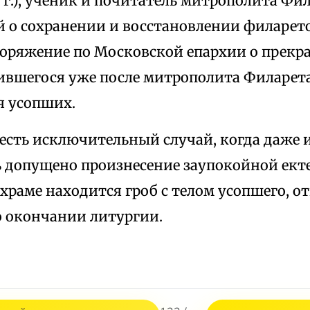
 г.), ученик и почитатель митрополита Фил
 о сохранении и восстановлении филарет
поряжение по Московской епархии о прек
ившегося уже после митрополита Филарет
 усопших.
 есть исключительный случай, когда даже 
 допущено произнесение заупокойной екте
в храме находится гроб с телом усопшего, о
о окончании литургии.