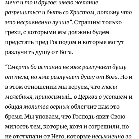
меня и то и другое: имею желание
разрешиться и быть со Христом, потому что
это несравненно лучше”
. Страшны только
грехи, с которыми мы должны будем
предстать пред Господом и которые могут
разлучить душу от Бога.
“Смерть бо истинна не яже разлучает душу
от тела, но яже разлучает душу от Бога
. Но и
в этом отношении мы веруем, что
гласы
молебныя, приносимый… в Церкви о усопшем
и
общая молитва верных
облегчит нам это
бремя. Мы уповаем, что Господь явит Свою
милость тем, которые, хотя и согрешили, но
не отступали от Него, которые
несумненно во