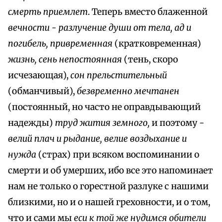
смерть приемлет
. Теперь вместо блаженной
вечности - разлучение души от тела, ад и
погибель, привременная
(кратковременная)
жизнь, сень непостоянная
(тень, скоро
исчезающая),
сон прельстительный
(обманчивый),
безвременно мечтанен
(постоянный, но часто не оправдывающий
надежды)
труд жития земного,
и поэтому -
велий плач и рыдание, велие воздыхание и
нужда
(страх) при всяком воспоминании о
смерти и об умерших, ибо все это напоминает
нам не только о горестной разлуке с нашими
близкими, но и о нашей греховности, и о том,
что и сами мы
еси к той же нудимся обители