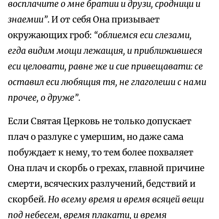
восплачите о мне братии и друзи, сродници и
знаемии”
. И от себя Она призывает
окружающих гроб:
“облиемся еси слезами,
егда видим мощи лежащия, и приближившеся
еси целовати, равне же и сие привещавати: се
оставил еси любящия тя, не глаголеши с нами
прочее, о друже”
.
Если Святая Церковь не только допускает
плач о разлуке с умершим, но даже сама
побуждает к нему, то тем более похваляет
Она плач и скорбь о грехах, главной причине
смерти, всяческих разлучений, бедствий и
скорбей.
Но всему время и время всяцей вещи
под небесем, время плакати, и время