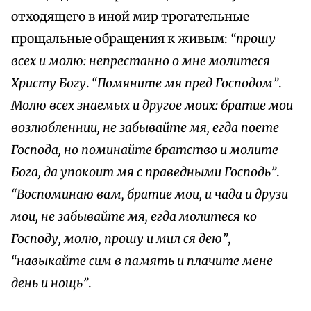
отходящего в иной мир трогательные
прощальные обращения к живым:
“прошу
всех и молю: непрестанно о мне молитеся
Христу Богу
.
“Помяните мя пред Господом”
.
Молю всех знаемых и другое моих: братие мои
возлюбленнии, не забывайте мя, егда поете
Господа, но поминайте братство и молите
Бога, да упокоит мя с праведными Господь”
.
“Воспоминаю вам, братие мои, и чада и друзи
мои, не забывайте мя, егда молитеся ко
Господу, молю, прошу и мил ся дею”
,
“навыкайте сим в память и плачите мене
день и нощь”
.