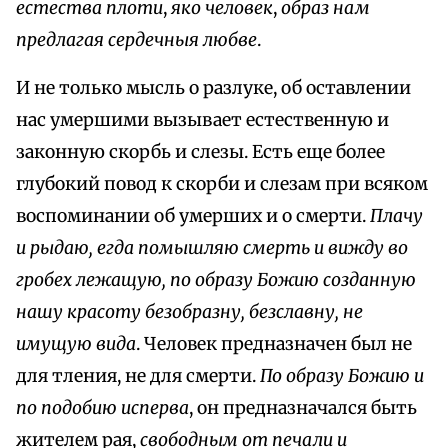
естества плоти
,
яко человек
,
образ нам
предлагая сердечныя любве
.
И не только мысль о разлуке, об оставлении
нас умершими вызывает естественную и
законную скорбь и слезы. Есть еще более
глубокий повод к скорби и слезам при всяком
воспоминании об умерших и о смерти.
Плачу
и рыдаю, егда помышляю смерть и вижду во
гробех лежащую, по образу Божию созданную
нашу красоту безобразну, безславну, не
имущую вида
. Человек предназначен был не
для тления, не для смерти.
По образу Божию и
по подобию исперва
, он предназначался быть
жителем рая,
свободным от печали и