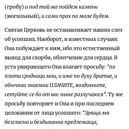
(гробу)
и под той же пойдем камень
(могильный),
и сами прах по моле будем
.
Святая Церковь не останавливает наших слез
об усопших. Наоборот, в известных случаях
Она побуждает к ним, ибо это естественный
выход для скорби, облегчение для сердца. В
уста умирающего Она влагает просьбу:
“по
плоти сродници мои, и иже по духу братие, и
обычнии знаемии ПЛАЧИТЕ, воздохните,
сетуйте: се бо от вас ныне разлучаюся”
. Ту же
просьбу повторяет и Она и при последнем
целовании от лица усопшего:
“Зряща мя
безгласна и бездыханна предлежаща,