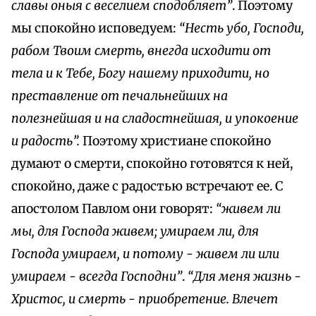
славы оныя с веселием сподобляет”
. Поэтому
мы спокойно исповедуем:
“Несть убо, Господи,
рабом Твоим смерть, внегда исходити от
тела и к Тебе, Богу нашему приходити, но
преставление от печальнейших на
полезнейшая и на сладостнейшая, и упокоение
и радость”.
Поэтому христиане спокойно
думают о смерти, спокойно готовятся к ней,
спокойно, даже с радостью встречают ее. С
апостолом Павлом они говорят:
“живем ли
мы, для Господа живем; умираем ли, для
Господа умираем, и потому - живем ли или
умираем - всегда Господни”
.
“Для меня жизнь -
Христос, и смерть - приобретение. Влечет