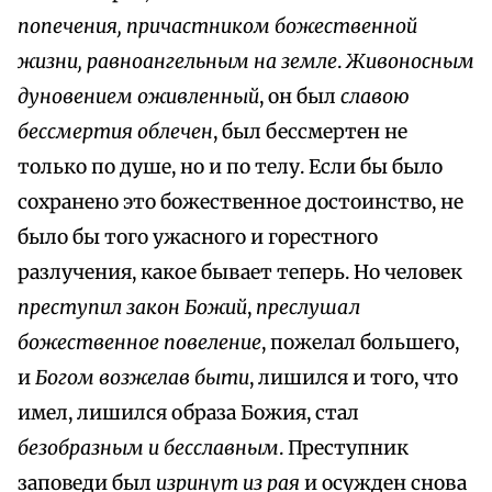
попечения, причастником божественной
жизни, равноангельным на земле
.
Живоносным
дуновением оживленный
, он был
славою
бессмертия облечен
, был бессмертен не
только по душе, но и по телу. Если бы было
сохранено это божественное достоинство, не
было бы того ужасного и горестного
разлучения, какое бывает теперь. Но человек
преступил закон Божий
,
преслушал
божественное повеление
, пожелал большего,
и
Богом возжелав быти
, лишился и того, что
имел, лишился образа Божия, стал
безобразным и бесславным
. Преступник
заповеди был
изринут из рая
и осужден снова