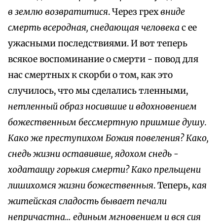
в землю возвратитися
. Через грех
вниде
смерть всеродная, снедающая человека
с ее
ужасными последствиями. И вот теперь
всякое воспоминание о смерти - повод для
нас смертных к скорби о том, как это
случилось, что мы сделались тленными,
нетленный образ носившие и вдохновением
божественным бессмертную приимше душу.
Како же преступихом Божия повеления? Како,
снедь жизни оставивше, ядохом снедь -
ходатаицу горькия смерти? Како прельщени
лишихомся жизни божественныя
. Теперь,
кая
житейская сладость бывает печали
непричастна… единым мгновением и вся сия